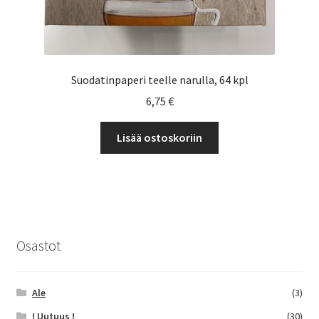
Suodatinpaperi teelle narulla, 64 kpl
6,75
€
Lisää ostoskoriin
Osastot
Ale
(3)
! Uutuus !
(30)