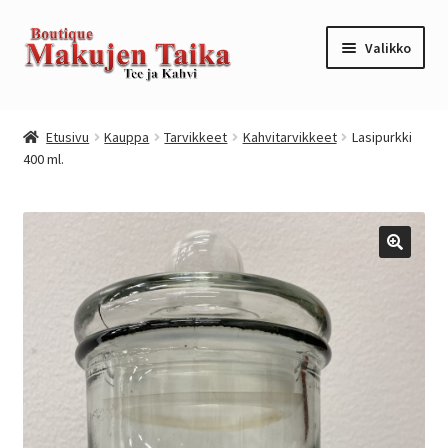
Siirry
Siirry
Valikko
navigointiin
sisältöön
Etusivu
Etusivu
Kauppa
Tarvikkeet
Kahvitarvikkeet
Lasipurkki
400 ml.
Kanta-asiakkuusohjelma / loyalty program
Kassa
Kauppa
Oma tili
Ostoskori
Tilaus- ja sopimusehdot