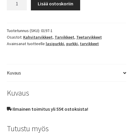
Lasipurkki
Lisää ostoskoriin
400
ml.
määrä
Tuotetunnus (SKU):
0197-1
Osastot:
Kahvitarvikkeet
,
Tarvikkeet
,
Teetarvikkeet
Avainsanat tuotteelle
lasipurkki
,
purkki
,
tarvikkeet
Kuvaus
Kuvaus
Ilmainen toimitus yli 55€ ostoksista!
Tutustu myös