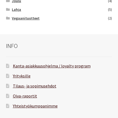
Joulu
(4)
Lahja
(5)
Vegaanituotteet
(2)
INFO
Kanta-asiakkuusohjelma / loyalty program
Yrityksille
Tilaus- ja sopimusehdot
Oiva-raportit
Yhteistyökumppanimme