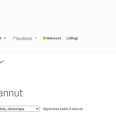
t
Tarvikkeet
Makeiset
Blogi
rogram
Kassa
Kauppa
Oma tili
Ostoskori
Tilaus- ja sopimusehdot
ut”
annut
Näytetään kaikki 8 tulosta