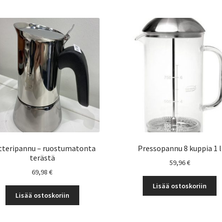
tteripannu – ruostumatonta
Pressopannu 8 kuppia 1 l
terästä
59,96
€
69,98
€
Lisää ostoskoriin
Lisää ostoskoriin