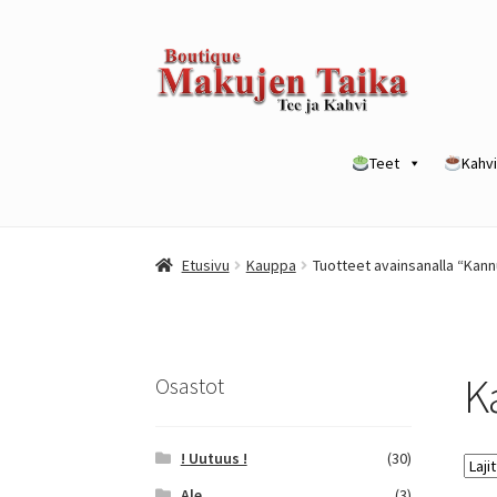
Siirry
Siirry
navigointiin
sisältöön
Teet
Kahvi
Etusivu
Kanta-asiakkuusohjelma / loyalty p
Etusivu
Kauppa
Tuotteet avainsanalla “Kann
Yrityksille
K
Osastot
! Uutuus !
(30)
Ale
(3)