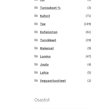
Tarjoukset %
(3)
Kahvit
(71)
Tee
(189)
Kofeiiniton
(61)
Tarvikkeet
(39)
Makeiset
(9)
Luomu
(47)
Joulu
(4)
Lahja
(5)
Vegaanituotteet
(2)
Osastot