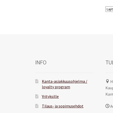
INFO
TU
Kanta-asiakkuusohjelma /
H
loyalty program
Kaup
Kant
Yrityksille
Tilaus- ja sopimusehdot
A