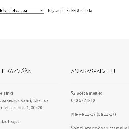
Näytetään kaikki 8 tulosta
LE KÄYMÄÄN
ASIAKASPALVELU
elsinki
Soita meille:
pakeskus Kaari, 1.kerros
040 6721210
elettarentie 1, 00420
Ma-Pe 11-19 (La 11-17)
ukioloajat
Voit tilata myös soittamalla 