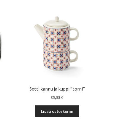
Setti kannu ja kuppi ”torni”
35,98
€
Lisää ostoskoriin