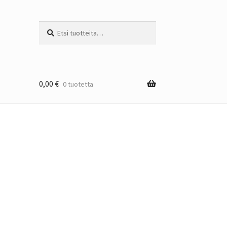
Etsi:
Haku
0,00
€
0 tuotetta