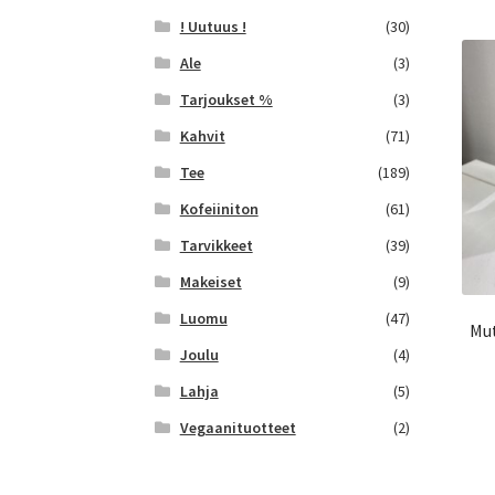
! Uutuus !
(30)
Ale
(3)
Tarjoukset %
(3)
Kahvit
(71)
Tee
(189)
Kofeiiniton
(61)
Tarvikkeet
(39)
Makeiset
(9)
Luomu
(47)
Mu
Joulu
(4)
Lahja
(5)
Vegaanituotteet
(2)