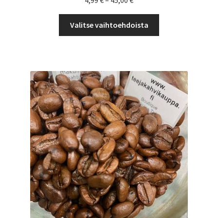
4,99
€
–
45,00
€
4,99 €
Tällä
-
Valitse vaihtoehdoista
tuotteella
45,00 €
on
useampi
muunnelma.
Voit
tehdä
valinnat
tuotteen
sivulla.