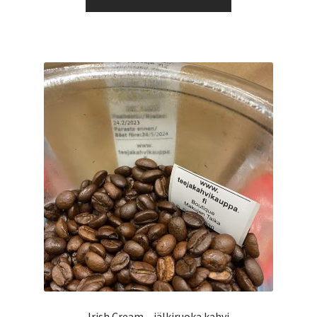
tuotteella
12,99 €
on
useampi
muunnelma.
Voit
tehdä
valinnat
tuotteen
sivulla.
Irish Cream – jälkiruoka kahvi