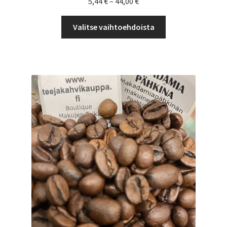
Hintaluokka:
5,44
€
–
44,00
€
5,44 €
Tällä
-
Valitse vaihtoehdoista
tuotteella
44,00 €
on
useampi
muunnelma.
Voit
tehdä
valinnat
tuotteen
sivulla.