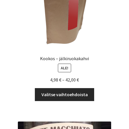
Kookos – jälkiruokakahvi
ALE!
Hintaluokka:
4,98
€
–
42,00
€
4,98 €
Tällä
-
Valitse vaihtoehdoista
tuotteella
42,00 €
on
useampi
muunnelma.
Voit