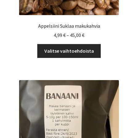
Appelsiini Suklaa makukahvia
Hintaluokka:
4,99
€
–
45,00
€
4,99 €
Tällä
-
Valitse vaihtoehdoista
tuotteella
45,00 €
on
useampi
muunnelma.
Voit
tehdä
valinnat
tuotteen
sivulla.