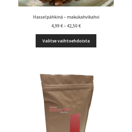
Hasselpähkinä – makukahvikahvi
Hintaluokka:
4,99
€
–
42,50
€
4,99 €
Tällä
-
Valitse vaihtoehdoista
tuotteella
42,50 €
on
useampi
muunnelma.
Voit
tehdä
valinnat
tuotteen
sivulla.