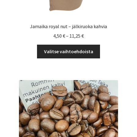
Jamaika royal nut – jälkiruoka kahvia
Hintaluokka:
4,50
€
–
11,25
€
4,50 €
Tällä
-
Valitse vaihtoehdoista
tuotteella
11,25 €
on
useampi
muunnelma.
Voit
tehdä
valinnat
tuotteen
sivulla.