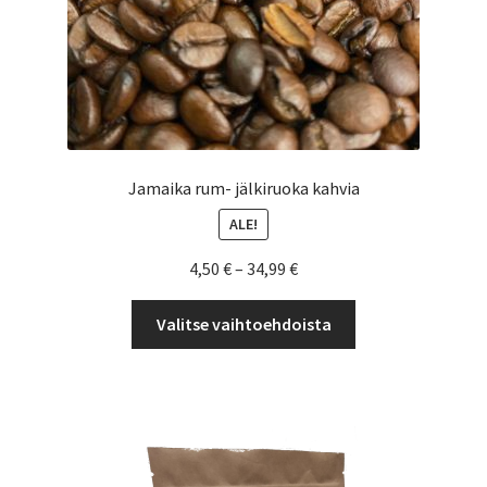
Jamaika rum- jälkiruoka kahvia
ALE!
Hintaluokka:
4,50
€
–
34,99
€
4,50 €
Tällä
-
Valitse vaihtoehdoista
tuotteella
34,99 €
on
useampi
muunnelma.
Voit
tehdä