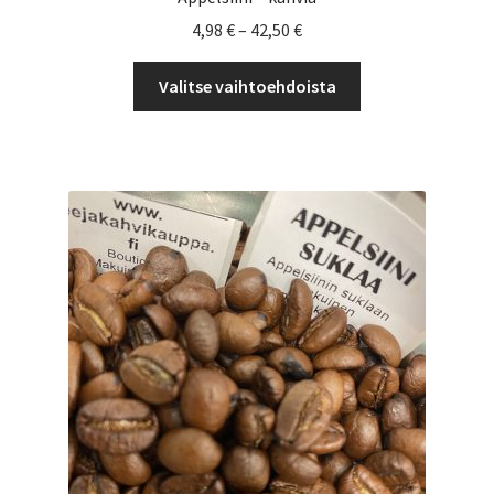
Hintaluokka:
4,98
€
–
42,50
€
4,98 €
Tällä
-
Valitse vaihtoehdoista
tuotteella
42,50 €
on
useampi
muunnelma.
Voit
tehdä
valinnat
tuotteen
sivulla.