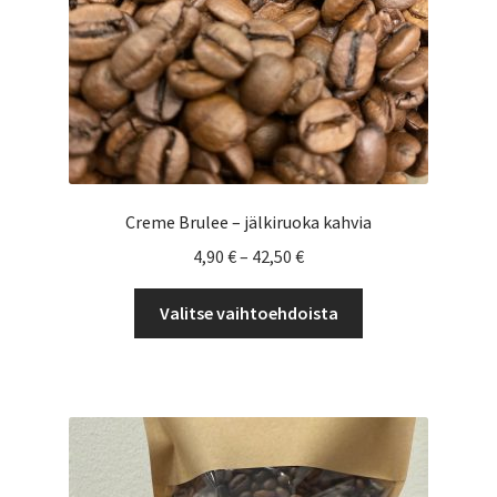
Creme Brulee – jälkiruoka kahvia
Hintaluokka:
4,90
€
–
42,50
€
4,90 €
Tällä
-
Valitse vaihtoehdoista
tuotteella
42,50 €
on
useampi
muunnelma.
Voit
tehdä
valinnat