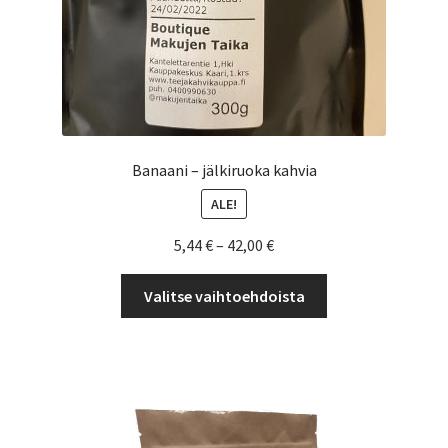
Banaani – jälkiruoka kahvia
ALE!
Hintaluokka:
5,44
€
–
42,00
€
5,44 €
Tällä
-
Valitse vaihtoehdoista
tuotteella
42,00 €
on
useampi
muunnelma.
Voit
tehdä