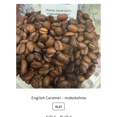
muunnelma.
Voit
tehdä
valinnat
tuotteen
sivulla.
English Caramel – makukahvia
ALE!
Hintaluokka: