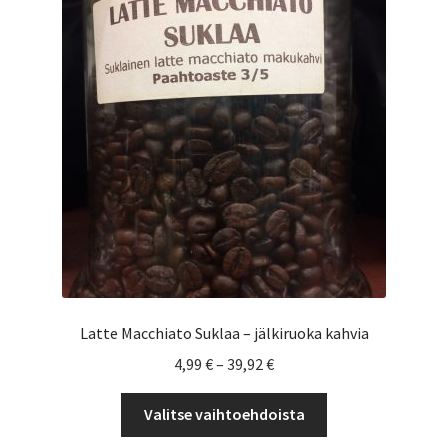
tehdä
valinnat
tuotteen
sivulla.
Latte Macchiato Suklaa – jälkiruoka kahvia
Hintaluokka:
4,99
€
–
39,92
€
4,99 €
Tällä
-
Valitse vaihtoehdoista
tuotteella
39,92 €