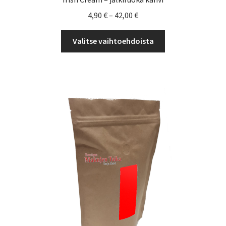
Hintaluokka:
4,90
€
–
42,00
€
4,90 €
Tällä
-
Valitse vaihtoehdoista
tuotteella
42,00 €
on
useampi
muunnelma.
Voit
tehdä
valinnat
tuotteen
sivulla.