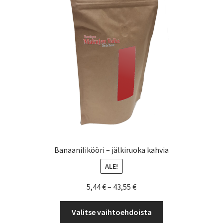
valinnat
tuotteen
sivulla.
Banaanilikööri – jälkiruoka kahvia
ALE!
Hintaluokka:
5,44
€
–
43,55
€
5,44 €
Tällä
-
Valitse vaihtoehdoista
tuotteella