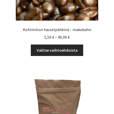
Kofeiiniton hasselpähkinä – makukahvi
Hintaluokka:
5,50
€
–
49,99
€
5,50 €
Tällä
-
Valitse vaihtoehdoista
tuotteella
49,99 €
on
useampi
muunnelma.
Voit
tehdä
valinnat
tuotteen
sivulla.