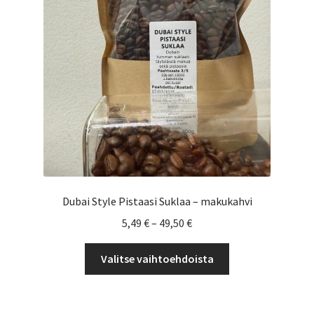
tuotteen
sivulla.
Dubai Style Pistaasi Suklaa – makukahvi
Hintaluokka:
5,49
€
–
49,50
€
5,49 €
Tällä
-
Valitse vaihtoehdoista
tuotteella
49,50 €
on
useampi