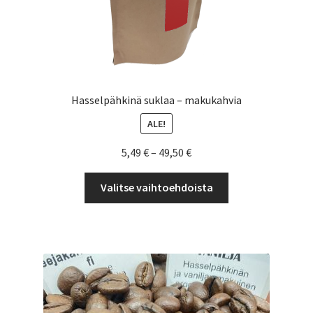
Hasselpähkinä suklaa – makukahvia
ALE!
Hintaluokka:
5,49
€
–
49,50
€
5,49 €
Tällä
-
Valitse vaihtoehdoista
tuotteella
49,50 €
on
useampi
muunnelma.
Voit
tehdä
valinnat