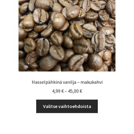
tuotteen
sivulla.
Hasselpähkinä vanilja – makukahvi
Hintaluokka:
4,99
€
–
45,00
€
4,99 €
Tällä
-
Valitse vaihtoehdoista
tuotteella
45,00 €
on
useampi
muunnelma.