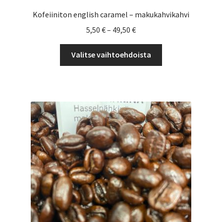
Kofeiiniton english caramel – makukahvikahvi
Hintaluokka:
5,50
€
–
49,50
€
5,50 €
Tällä
-
Valitse vaihtoehdoista
tuotteella
49,50 €
on
useampi
muunnelma.
Voit
tehdä
valinnat
tuotteen
sivulla.