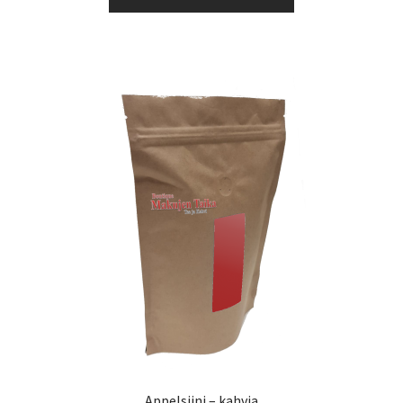
tuotteella
41,65 €
on
useampi
muunnelma.
Voit
tehdä
valinnat
tuotteen
sivulla.
Appelsiini – kahvia