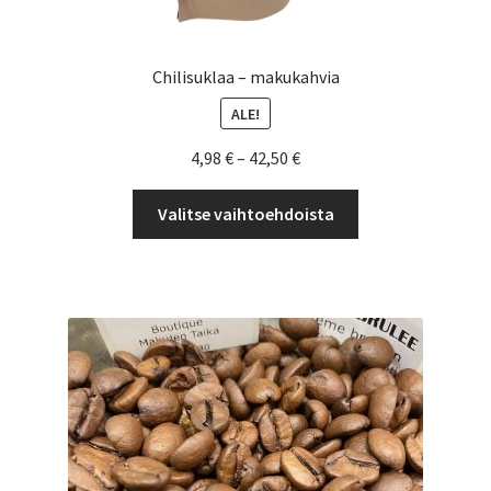
Chilisuklaa – makukahvia
ALE!
Hintaluokka:
4,98
€
–
42,50
€
4,98 €
Tällä
-
Valitse vaihtoehdoista
tuotteella
42,50 €
on
useampi
muunnelma.
Voit
tehdä
valinnat
tuotteen
sivulla.