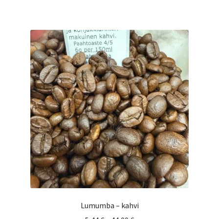
on
useampi
muunnelma.
Voit
tehdä
valinnat
tuotteen
sivulla.
Lumumba – kahvi