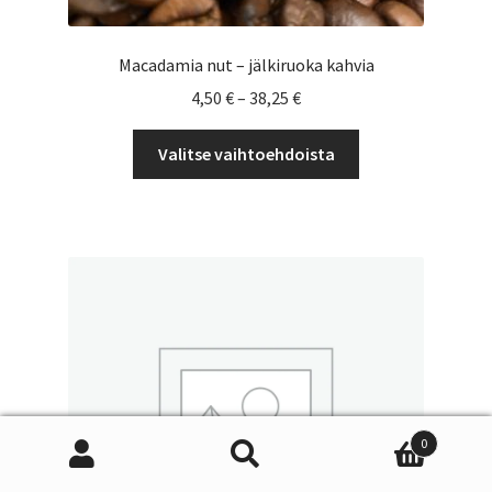
Macadamia nut – jälkiruoka kahvia
Hintaluokka:
4,50
€
–
38,25
€
4,50 €
Tällä
-
Valitse vaihtoehdoista
tuotteella
38,25 €
on
useampi
muunnelma.
Voit
tehdä
valinnat
tuotteen
sivulla.
0
Etsi:
Haku