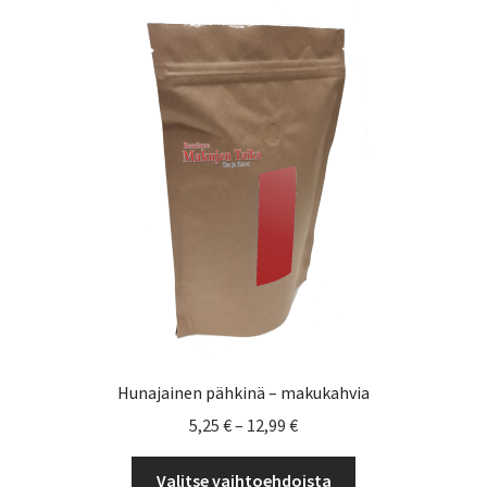
Voit
tehdä
valinnat
tuotteen
sivulla.
Hunajainen pähkinä – makukahvia
Hintaluokka:
5,25
€
–
12,99
€
5,25 €
Tällä
-
Valitse vaihtoehdoista