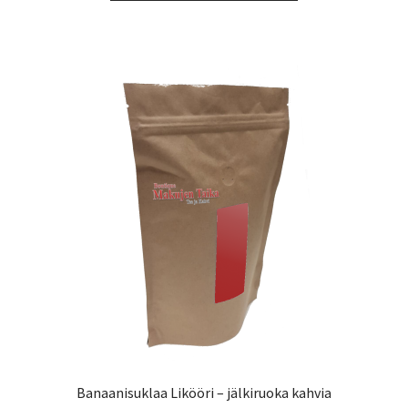
43,55 €
on
useampi
muunnelma.
Voit
tehdä
valinnat
tuotteen
sivulla.
Banaanisuklaa Likööri – jälkiruoka kahvia