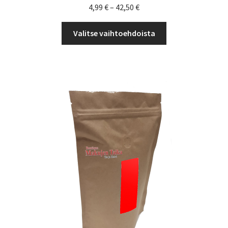
Hintaluokka:
4,99
€
–
42,50
€
4,99 €
Tällä
-
Valitse vaihtoehdoista
tuotteella
42,50 €
on
useampi
muunnelma.
Voit
tehdä
valinnat
tuotteen
sivulla.