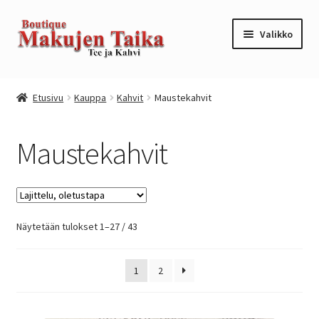
Siirry
Siirry
Valikko
navigointiin
sisältöön
Etusivu
Etusivu
Kauppa
Kahvit
Maustekahvit
Kanta-asiakkuusohjelma / loyalty program
Maustekahvit
Kassa
Kauppa
Näytetään tulokset 1–27 / 43
Oma tili
Ostoskori
1
2
Tilaus- ja sopimusehdot