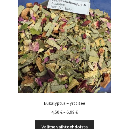
Yrityksille
Eukalyptus – yrttitee
Hintaluokka:
4,50
€
–
6,99
€
4,50 €
Tällä
-
Valitse vaihtoehdoista