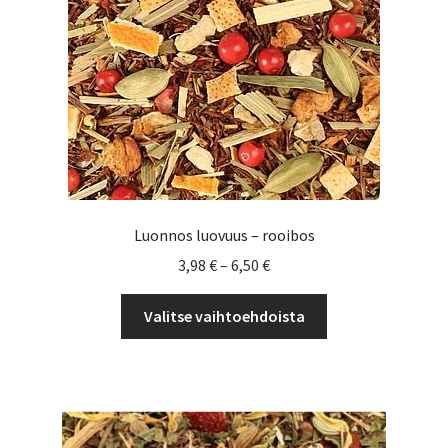
sivulla.
Luonnos luovuus – rooibos
Hintaluokka:
3,98
€
–
6,50
€
3,98 €
Tällä
-
Valitse vaihtoehdoista
tuotteella
6,50 €
on
useampi
muunnelma.
Voit