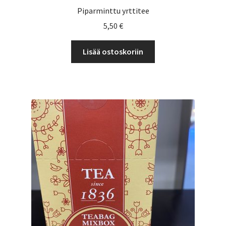
Piparminttu yrttitee
5,50
€
Lisää ostoskoriin