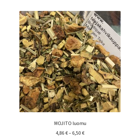
useampi
muunnelma.
Voit
tehdä
valinnat
tuotteen
sivulla.
MOJITO luomu
Hintaluokka:
4,86
€
–
6,50
€