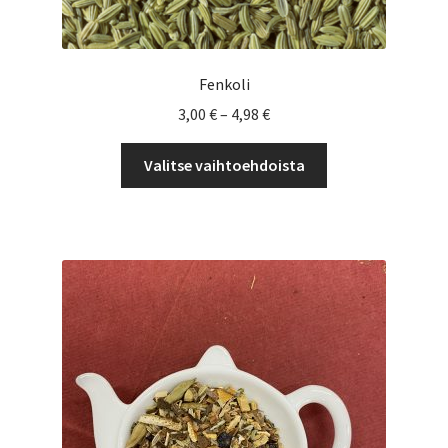
Fenkoli
Hintaluokka:
3,00
€
–
4,98
€
3,00 €
Tällä
-
Valitse vaihtoehdoista
tuotteella
4,98 €
on
useampi
muunnelma.
Voit
tehdä
valinnat
tuotteen
sivulla.