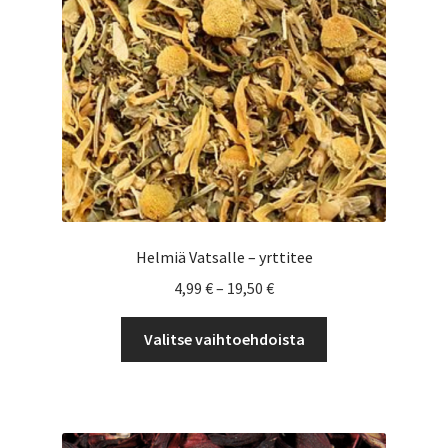
sivulla.
Helmiä Vatsalle – yrttitee
Hintaluokka:
4,99
€
–
19,50
€
4,99 €
Tällä
-
Valitse vaihtoehdoista
tuotteella
19,50 €
on
useampi
muunnelma.