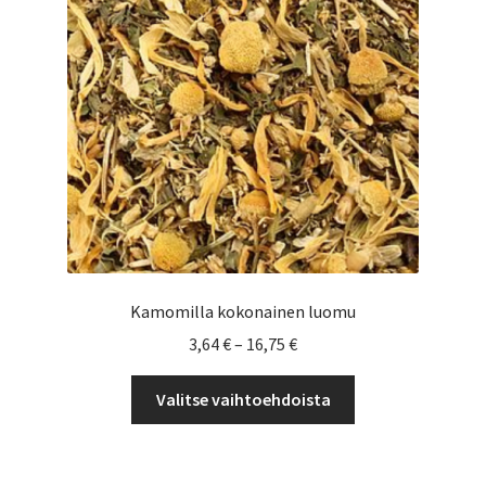
Kamomilla kokonainen luomu
Hintaluokka:
3,64
€
–
16,75
€
3,64 €
Tällä
-
Valitse vaihtoehdoista
tuotteella
16,75 €
on
useampi