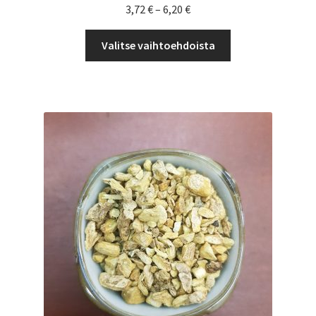
Hintaluokka:
3,72
€
–
6,20
€
3,72 €
Tällä
-
Valitse vaihtoehdoista
tuotteella
6,20 €
on
useampi
muunnelma.
Voit
tehdä
valinnat
tuotteen
sivulla.