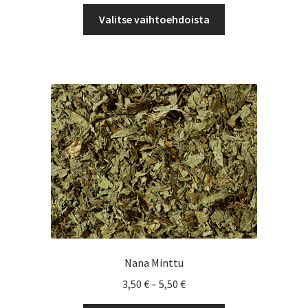
4,86 €
Tällä
-
Valitse vaihtoehdoista
tuotteella
6,50 €
on
useampi
muunnelma.
Voit
tehdä
valinnat
tuotteen
sivulla.
Nana Minttu
Hintaluokka:
3,50
€
–
5,50
€
3,50 €