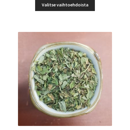
Tällä
-
Valitse vaihtoehdoista
tuotteella
5,50 €
on
useampi
muunnelma.
Voit
tehdä
valinnat
tuotteen
sivulla.