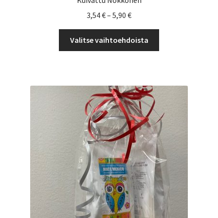
Kuivattu Nokkonen
Hintaluokka:
3,54
€
–
5,90
€
3,54 €
Tällä
-
Valitse vaihtoehdoista
tuotteella
5,90 €
on
useampi
muunnelma.
Voit
tehdä
valinnat
tuotteen
sivulla.