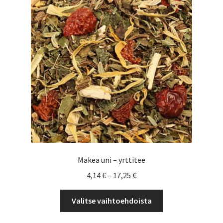
tehdä
valinnat
tuotteen
sivulla.
Makea uni – yrttitee
Hintaluokka:
4,14
€
–
17,25
€
4,14 €
Tällä
-
Valitse vaihtoehdoista
tuotteella
17,25 €
on