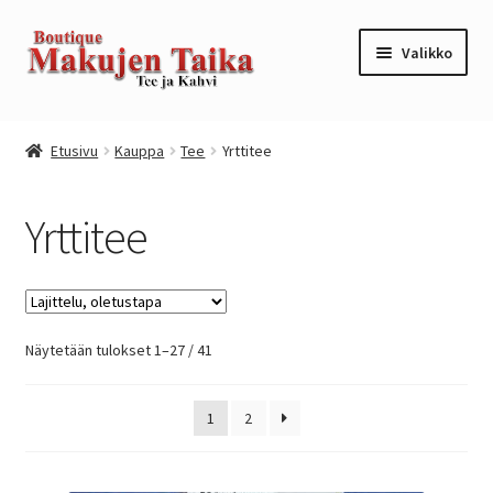
Siirry
Siirry
Valikko
navigointiin
sisältöön
Etusivu
Etusivu
Kauppa
Tee
Yrttitee
Kanta-asiakkuusohjelma / loyalty program
Yrttitee
Kassa
Kauppa
Näytetään tulokset 1–27 / 41
Oma tili
Ostoskori
1
2
Tilaus- ja sopimusehdot