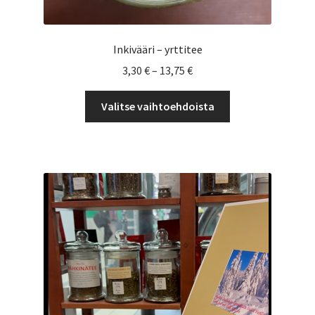
Inkivääri – yrttitee
Hintaluokka:
3,30
€
–
13,75
€
3,30 €
Tällä
-
Valitse vaihtoehdoista
tuotteella
13,75 €
on
useampi
muunnelma.
Voit
tehdä
valinnat
tuotteen
sivulla.