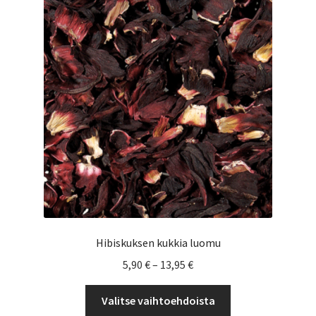
Voit
tehdä
valinnat
tuotteen
sivulla.
Hibiskuksen kukkia luomu
Hintaluokka:
5,90
€
–
13,95
€
5,90 €
Tällä
-
Valitse vaihtoehdoista
tuotteella