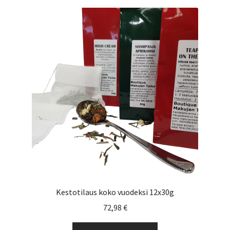
muunnelma.
Voit
tehdä
valinnat
tuotteen
sivulla.
Kestotilaus koko vuodeksi 12x30g
72,98
€