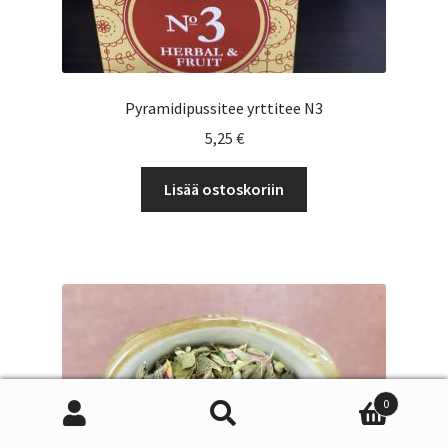
Pyramidipussitee yrttitee N3
5,25
€
Lisää ostoskoriin
0
Etsi:
Haku