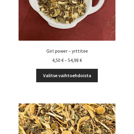
Girl power – yrttitee
Hintaluokka:
4,50
€
–
54,98
€
4,50 €
Tällä
-
Valitse vaihtoehdoista
tuotteella
54,98 €
on
useampi
muunnelma.
Voit
tehdä
valinnat
tuotteen