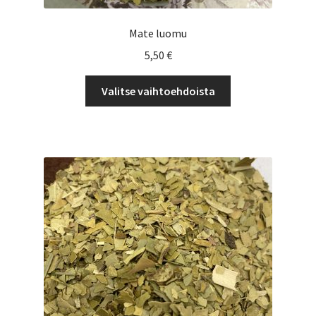
Mate luomu
5,50
€
Tällä
Valitse vaihtoehdoista
tuotteella
on
useampi
muunnelma.
Voit
tehdä
valinnat
tuotteen
sivulla.