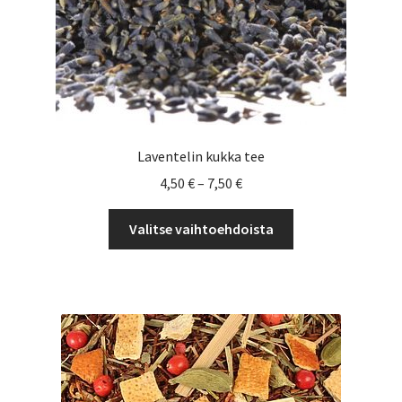
Laventelin kukka tee
Hintaluokka:
4,50
€
–
7,50
€
4,50 €
Tällä
-
Valitse vaihtoehdoista
tuotteella
7,50 €
on
useampi
muunnelma.
Voit
tehdä
valinnat
tuotteen