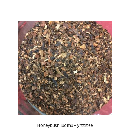
13,95 €
on
useampi
muunnelma.
Voit
tehdä
valinnat
tuotteen
sivulla.
Honeybush luomu – yrttitee