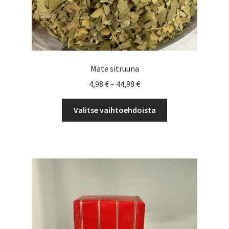
Mate sitruuna
Hintaluokka:
4,98
€
–
44,98
€
4,98 €
Tällä
-
Valitse vaihtoehdoista
tuotteella
44,98 €
on
useampi
muunnelma.
Voit
tehdä
valinnat
tuotteen
sivulla.