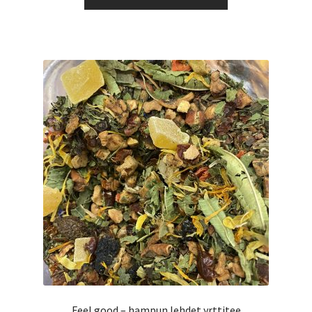
tuotteella
6,99 €
on
useampi
muunnelma.
Voit
tehdä
valinnat
tuotteen
sivulla.
Feel good – hampun lehdet yrttitee