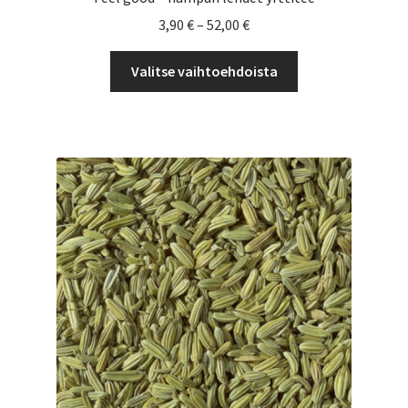
Hintaluokka:
3,90
€
–
52,00
€
3,90 €
Tällä
-
Valitse vaihtoehdoista
tuotteella
52,00 €
on
useampi
muunnelma.
Voit
tehdä
valinnat
tuotteen
sivulla.