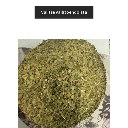
6,50 €
Tällä
-
Valitse vaihtoehdoista
tuotteella
15,99 €
on
useampi
muunnelma.
Voit
tehdä
valinnat
tuotteen
sivulla.