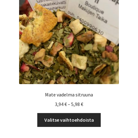
Mate vadelma sitruuna
Hintaluokka:
3,94
€
–
5,98
€
3,94 €
Tällä
-
Valitse vaihtoehdoista
tuotteella
5,98 €
on