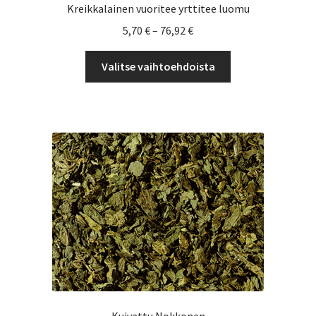
Kreikkalainen vuoritee yrttitee luomu
Hintaluokka:
5,70
€
–
76,92
€
5,70 €
Tällä
-
Valitse vaihtoehdoista
tuotteella
76,92 €
on
useampi
muunnelma.
Voit
tehdä
valinnat
tuotteen
sivulla.