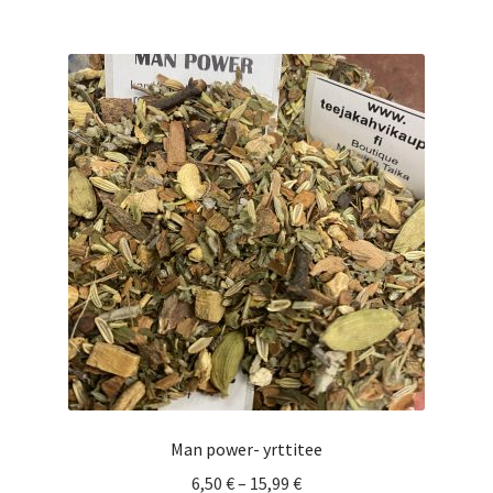
useampi
muunnelma.
Voit
tehdä
valinnat
tuotteen
sivulla.
Man power- yrttitee
Hintaluokka:
6,50
€
–
15,99
€