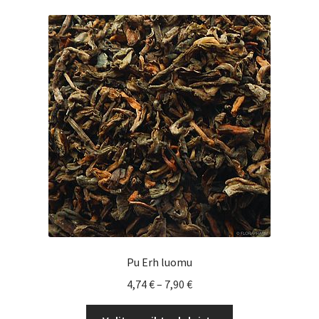
Pu Erh luomu
Hintaluokka:
4,74
€
–
7,90
€
4,74 €
Tällä
-