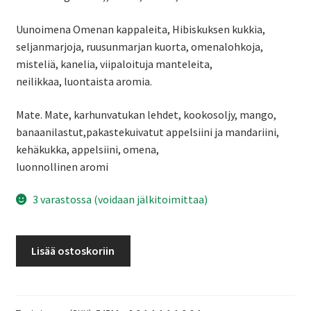
Uunoimena Omenan kappaleita, Hibiskuksen kukkia,
seljanmarjoja, ruusunmarjan kuorta, omenalohkoja,
misteliä, kanelia, viipaloituja manteleita,
neilikkaa, luontaista aromia.
Mate. Mate, karhunvatukan lehdet, kookosoljy, mango,
banaanilastut,pakastekuivatut appelsiini ja mandariini,
kehäkukka, appelsiini, omena,
luonnollinen aromi
3 varastossa (voidaan jälkitoimittaa)
Lahjapakkaus
Lisää ostoskoriin
3
irtotee
määrä