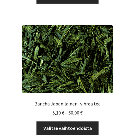
tuotteella
5,90 €
on
useampi
muunnelma.
Voit
tehdä
valinnat
tuotteen
sivulla.
Bancha Japanilainen- vihreä tee
Hintaluokka:
5,10
€
–
60,00
€
5,10 €
Tällä
-
Valitse vaihtoehdoista
tuotteella