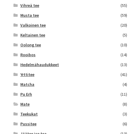
Vihreä tee
(55)
Musta tee
(59)
Valkoinen tee
(20)
Keltainen tee
(5)
Oolong tee
(10)
Rooibos
(14)
Hedelmähaudukkeet
(13)
Yrttitee
(41)
Matcha
(4)
Pu Erh
(11)
Mate
(8)
Teekukat
(3)
Pussitee
(6)
Jäätee ice tea
(13)