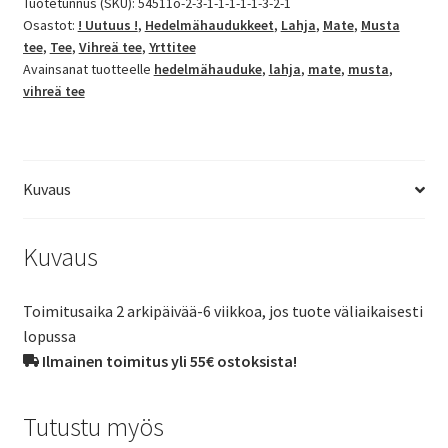
Tuotetunnus (SKU):
54511o-2-3-1-1-1-1-1-3-2-1
Osastot:
! Uutuus !
,
Hedelmähaudukkeet
,
Lahja
,
Mate
,
Musta
tee
,
Tee
,
Vihreä tee
,
Yrttitee
Avainsanat tuotteelle
hedelmähauduke
,
lahja
,
mate
,
musta
,
vihreä tee
Kuvaus
Kuvaus
Toimitusaika 2 arkipäivää-6 viikkoa, jos tuote väliaikaisesti
lopussa
Ilmainen toimitus yli 55€ ostoksista!
Tutustu myös