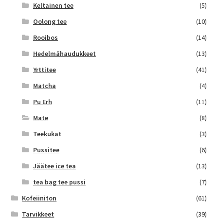
Keltainen tee
(5)
Oolong tee
(10)
Rooibos
(14)
Hedelmähaudukkeet
(13)
Yrttitee
(41)
Matcha
(4)
Pu Erh
(11)
Mate
(8)
Teekukat
(3)
Pussitee
(6)
Jäätee ice tea
(13)
tea bag tee pussi
(7)
Kofeiiniton
(61)
Tarvikkeet
(39)