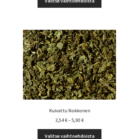
Valitse vaihtoehdoista
tuotteella
7,90 €
on
useampi
muunnelma.
Voit
tehdä
valinnat
tuotteen
sivulla.
Kuivattu Nokkonen
Hintaluokka:
3,54
€
–
5,90
€
3,54 €
Tällä
-
Valitse vaihtoehdoista