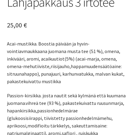
Lahjapakkaus 3 irtotee
25,00
€
Acai-mustikka. Boostia päivään ja hyvin-
vointiavmaukkaana juomana musta tee (51 %), omena,
inkivääri, aromi, acaikuutiot(5%) (acai-marja, omena,
omena-mehutiiviste,riisijauho,happamuudensäätöaine:
sitruunahappo), punajuuri, karhunvatukka, malvan kukat,
pakastekuivattu mustikka
Passion-kirsikka. josta nautit sekä kylmänä että kuumana
juomana.vihreä tee (93 %), pakastekuivattu ruusunmarja,
hapankirsikka,passionhedelmärae
(glukoosisiirappi, tiivistetty passionhedelmämehu,
aprikoosi,modifioitu tärkkelys, sakeuttamisaine:
natriumalginaatti), aromi,saflori , ruiskukka