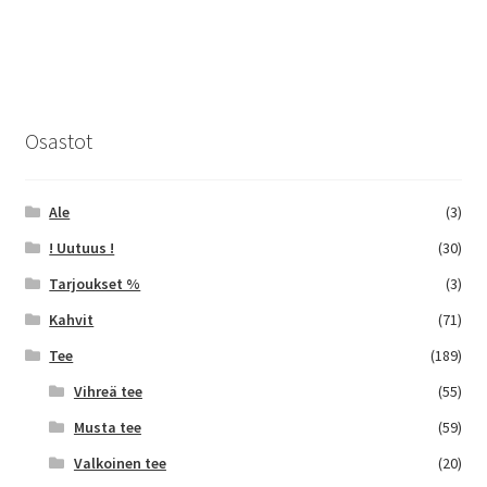
60,00 €
on
useampi
muunnelma.
Voit
tehdä
Osastot
valinnat
tuotteen
sivulla.
Ale
(3)
! Uutuus !
(30)
Tarjoukset %
(3)
Kahvit
(71)
Tee
(189)
Vihreä tee
(55)
Musta tee
(59)
Valkoinen tee
(20)