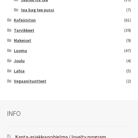
tea bag tee pussi
(7)
Kofeiiniton
(61)
Tarvikkeet
(39)
Makeiset
(9)
Luomu
(47)
Joulu
(4)
Lahja
(5)
Vegaanituotteet
(2)
INFO
Kanta-asiakkuusohjelma / loyalty program