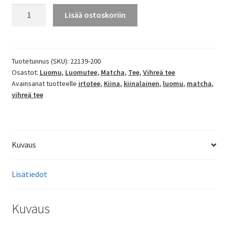
Matcha
Lisää ostoskoriin
Kiinalainen
Luomu
"Taishan"
määrä
Tuotetunnus (SKU):
22139-200
Osastot:
Luomu
,
Luomutee
,
Matcha
,
Tee
,
Vihreä tee
Avainsanat tuotteelle
irtotee
,
Kiina
,
kiinalainen
,
luomu
,
matcha
,
vihreä tee
Kuvaus
Lisätiedot
Kuvaus