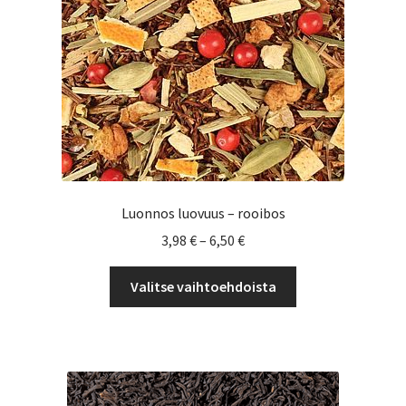
Luonnos luovuus – rooibos
Hintaluokka:
3,98
€
–
6,50
€
3,98 €
Tällä
-
Valitse vaihtoehdoista
tuotteella
6,50 €
on
useampi
muunnelma.
Voit