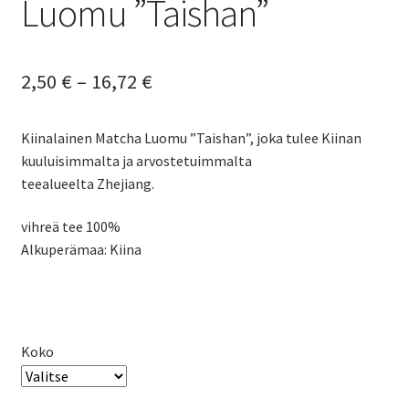
Luomu ”Taishan”
Hintaluokka:
2,50
€
–
16,72
€
2,50 €
Kiinalainen Matcha Luomu ”Taishan”, joka tulee Kiinan
-
kuuluisimmalta ja arvostetuimmalta
16,72 €
teealueelta Zhejiang.
vihreä tee 100%
Alkuperämaa: Kiina
Koko