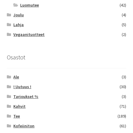
Luomutee
(42)
Joulu
(4)
Lahja
(5)
Vegaanituotteet
(2)
Osastot
Ale
(3)
! Uutuus !
(30)
Tarjoukset %
(3)
Kahvit
(71)
Tee
(189)
Kofeiiniton
(61)