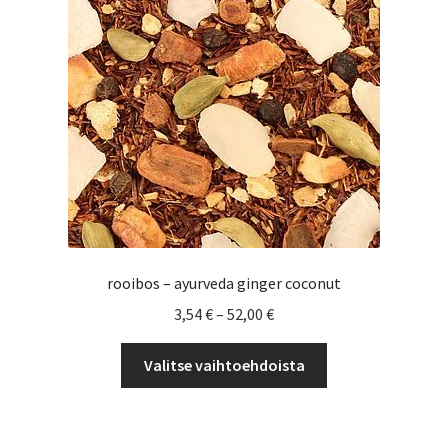
valinnat
tuotteen
sivulla.
rooibos – ayurveda ginger coconut
Hintaluokka:
3,54
€
–
52,00
€
3,54 €
Tällä
-
Valitse vaihtoehdoista
tuotteella
52,00 €
on
useampi