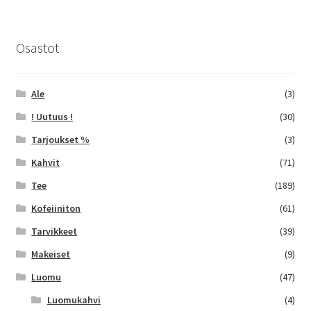
muunnelma.
Voit
tehdä
Osastot
valinnat
tuotteen
sivulla.
Ale
(3)
! Uutuus !
(30)
Tarjoukset %
(3)
Kahvit
(71)
Tee
(189)
Kofeiiniton
(61)
Tarvikkeet
(39)
Makeiset
(9)
Luomu
(47)
Luomukahvi
(4)