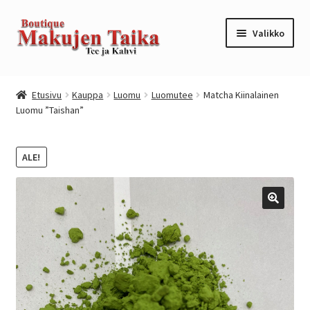
Siirry
Siirry
Valikko
navigointiin
sisältöön
Etusivu
Etusivu
Kauppa
Luomu
Luomutee
Matcha Kiinalainen
Luomu ”Taishan”
Kanta-asiakkuusohjelma / loyalty program
Kassa
ALE!
Kauppa
Oma tili
Ostoskori
Tilaus- ja sopimusehdot