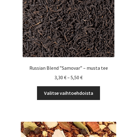
tehdä
valinnat
tuotteen
sivulla.
Russian Blend ”Samovar” – musta tee
Hintaluokka:
3,30
€
–
5,50
€
3,30 €
Tällä
-
Valitse vaihtoehdoista
tuotteella
5,50 €
on
useampi
muunnelma.
Voit
tehdä