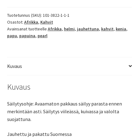
Tuotetunnus (SKU):
101-3822-1-1-1
Osastot:
Afrikka
,
Kahvit
Avainsanat tuotteelle
Afrikka
,
helmi
,
jauhettuna
,
kahvit
,
kenia
,
papu
,
papuina
,
pearl
Kuvaus
Kuvaus
Säilytysohje: Avaamaton pakkaus säilyy parasta ennen
merkintään asti. Säilytys viileässä, kuivassa ja valolta
suojattuna.
Jauhettu ja pakattu Suomessa