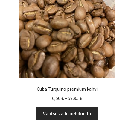
valinnat
tuotteen
sivulla.
Cuba Turquino premium kahvi
Hintaluokka:
6,50
€
–
59,95
€
6,50 €
Tällä
-
Valitse vaihtoehdoista
tuotteella
59,95 €
on
useampi