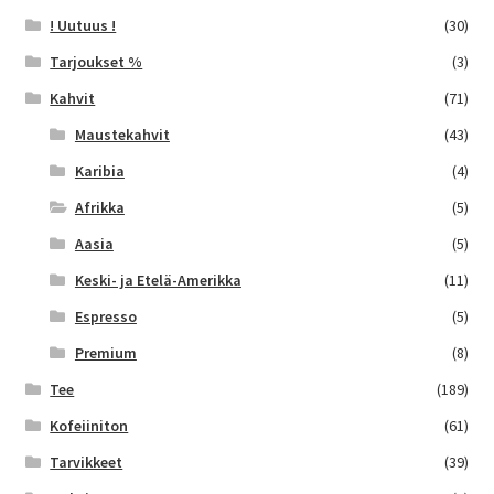
! Uutuus !
(30)
Tarjoukset %
(3)
Kahvit
(71)
Maustekahvit
(43)
Karibia
(4)
Afrikka
(5)
Aasia
(5)
Keski- ja Etelä-Amerikka
(11)
Espresso
(5)
Premium
(8)
Tee
(189)
Kofeiiniton
(61)
Tarvikkeet
(39)