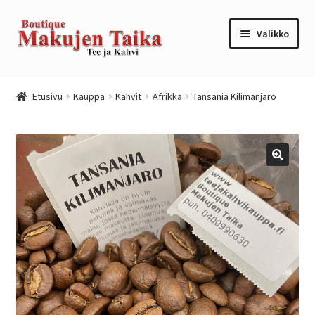
Siirry
Siirry
Valikko
navigointiin
sisältöön
Etusivu
Etusivu
Kauppa
Kahvit
Afrikka
Tansania Kilimanjaro
Kanta-asiakkuusohjelma / loyalty program
Kassa
Kauppa
Oma tili
Ostoskori
Tilaus- ja sopimusehdot