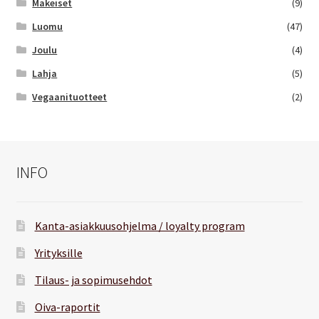
Makeiset
(9)
Luomu
(47)
Joulu
(4)
Lahja
(5)
Vegaanituotteet
(2)
INFO
Kanta-asiakkuusohjelma / loyalty program
Yrityksille
Tilaus- ja sopimusehdot
Oiva-raportit