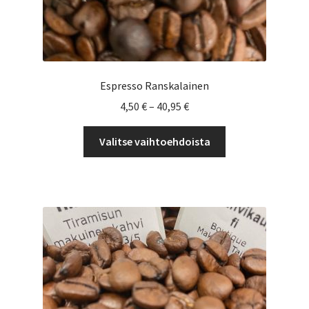
Espresso Ranskalainen
Hintaluokka:
4,50
€
–
40,95
€
4,50 €
Tällä
-
Valitse vaihtoehdoista
tuotteella
40,95 €
on
useampi
muunnelma.
Voit
tehdä
valinnat
tuotteen
sivulla.