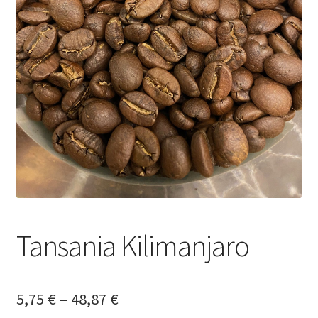
Yrityksille
Tansania Kilimanjaro
Hintaluokka:
5,75
€
–
48,87
€