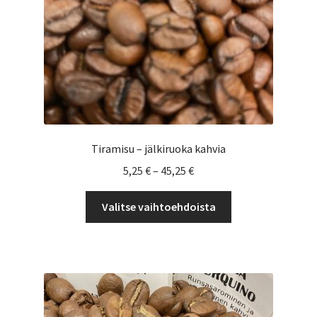
Tiramisu – jälkiruoka kahvia
Hintaluokka:
5,25
€
–
45,25
€
5,25 €
Tällä
-
Valitse vaihtoehdoista
tuotteella
45,25 €
on
useampi
muunnelma.
Voit
tehdä