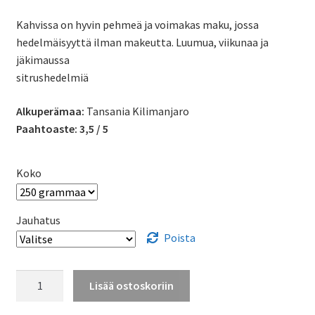
5,75 €
Kahvissa on hyvin pehmeä ja voimakas maku, jossa
-
hedelmäisyyttä ilman makeutta. Luumua, viikunaa ja
48,87 €
jäkimaussa
sitrushedelmiä
Alkuperämaa:
Tansania Kilimanjaro
Paahtoaste:
3,5 / 5
Koko
Jauhatus
Poista
Tansania
Lisää ostoskoriin
Kilimanjaro
määrä