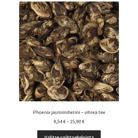
Voit
tehdä
valinnat
tuotteen
sivulla.
Phoenix jasmiinihelmi – vihreä tee
Hintaluokka:
9,54
€
–
15,90
€
9,54 €
Tällä
-
Valitse vaihtoehdoista