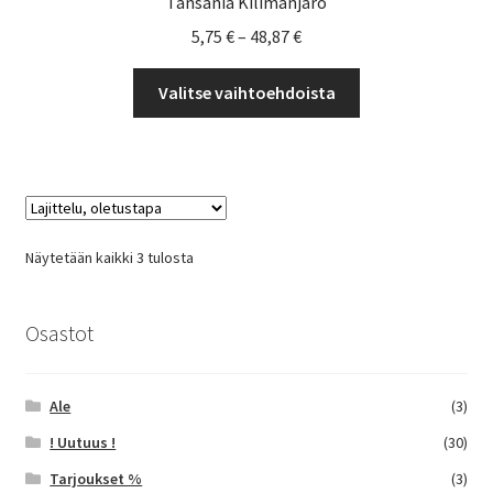
Tansania Kilimanjaro
Hintaluokka:
5,75
€
–
48,87
€
5,75 €
Tällä
-
Valitse vaihtoehdoista
tuotteella
48,87 €
on
useampi
muunnelma.
Voit
tehdä
Näytetään kaikki 3 tulosta
valinnat
tuotteen
sivulla.
Osastot
Ale
(3)
! Uutuus !
(30)
Tarjoukset %
(3)