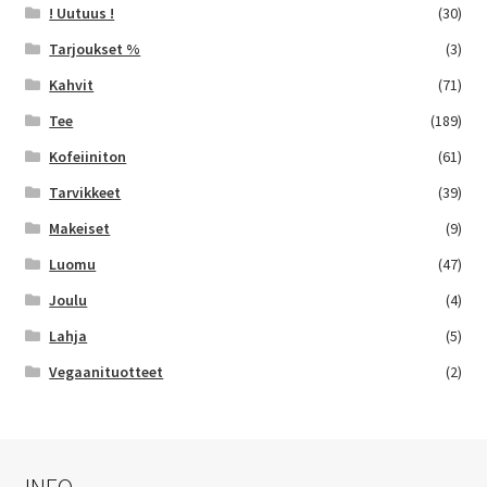
! Uutuus !
(30)
Tarjoukset %
(3)
Kahvit
(71)
Tee
(189)
Kofeiiniton
(61)
Tarvikkeet
(39)
Makeiset
(9)
Luomu
(47)
Joulu
(4)
Lahja
(5)
Vegaanituotteet
(2)
INFO