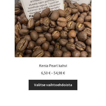
Yrityksille
Kenia Pearl kahvi
Hintaluokka:
6,50
€
–
54,98
€
6,50 €
Tällä
-
Valitse vaihtoehdoista
tuotteella
54,98 €
on
useampi
muunnelma.