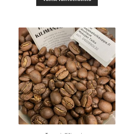
tuotteella
15,90 €
on
useampi
muunnelma.
Voit
tehdä
valinnat
tuotteen
sivulla.