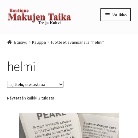
Siirry
Siirry
Valikko
navigointiin
sisältöön
Etusivu
Etusivu
Kauppa
Tuotteet avainsanalla “helmi”
Kanta-asiakkuusohjelma / loyalty program
helmi
Kassa
Kauppa
Näytetään kaikki 3 tulosta
Oma tili
Ostoskori
Tilaus- ja sopimusehdot