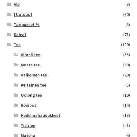
sivulla.
Ale
(3)
! Uutuus !
(30)
Tarjoukset %
(3)
Kahvit
(71)
Tee
(189)
Vihreä tee
(55)
Musta tee
(59)
Valkoinen tee
(20)
Keltainen tee
(5)
Oolong tee
(10)
Rooibos
(14)
Hedelmähaudukkeet
(13)
Yrttitee
(41)
Matcha
(4)