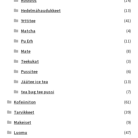
Rooibos
(14)
Hedelmähaudukkeet
(13)
Yrttitee
(41)
Matcha
(4)
Pu Erh
(11)
Mate
(8)
Teekukat
(3)
Pussitee
(6)
Jäätee ice tea
(13)
tea bag tee pussi
(7)
Kofeiiniton
(61)
Tarvikkeet
(39)
Makeiset
(9)
Luomu
(47)