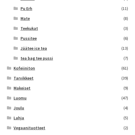
Pu Erh
(11)
Mate
(8)
Teekukat
(3)
Pussitee
(6)
Jäätee ice tea
(13)
tea bag tee pussi
(7)
Kofeiiniton
(61)
Tarvikkeet
(39)
Makeiset
(9)
Luomu
(47)
Joulu
(4)
Lahja
(5)
Vegaanituotteet
(2)