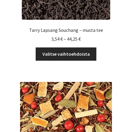
Tarry Lapsang Souchang – musta tee
Hintaluokka:
3,54
€
–
44,25
€
3,54 €
Tällä
-
Valitse vaihtoehdoista
tuotteella
44,25 €
on
useampi
muunnelma.
Voit
tehdä
valinnat
tuotteen
sivulla.