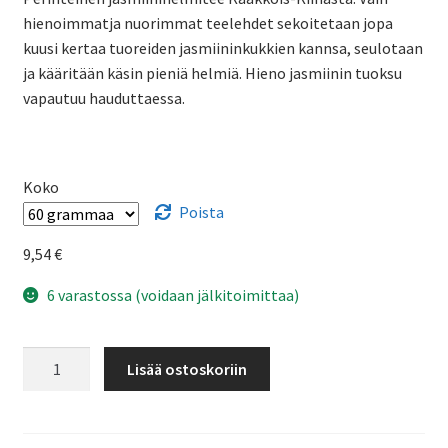
hienoimmatja nuorimmat teelehdet sekoitetaan jopa
kuusi kertaa tuoreiden jasmiininkukkien kannsa, seulotaan
ja kääritään käsin pieniä helmiä. Hieno jasmiinin tuoksu
vapautuu hauduttaessa.
Koko
Poista
9,54
€
6 varastossa (voidaan jälkitoimittaa)
Phoenix
Lisää ostoskoriin
jasmiinihelmi
-
vihreä