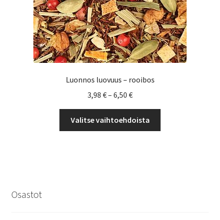
Luonnos luovuus – rooibos
Hintaluokka:
3,98
€
–
6,50
€
3,98 €
Tällä
-
Valitse vaihtoehdoista
tuotteella
6,50 €
on
useampi
muunnelma.
Voit
tehdä
Osastot
valinnat
tuotteen