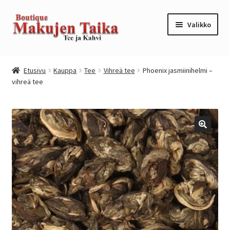
Siirry
Siirry
Valikko
navigointiin
sisältöön
Etusivu
Etusivu
Kauppa
Tee
Vihreä tee
Phoenix jasmiinihelmi –
vihreä tee
Kanta-asiakkuusohjelma / loyalty program
Kassa
Kauppa
Oma tili
Ostoskori
Tilaus- ja sopimusehdot