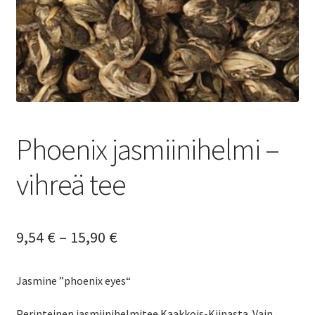
Yrityksille
Phoenix jasmiinihelmi –
vihreä tee
Hintaluokka:
9,54
€
–
15,90
€
9,54 €
Jasmine ”phoenix eyes“
-
15,90 €
Perinteinen jasmiinihelmitee Kaakkois-Kiinasta. Vain