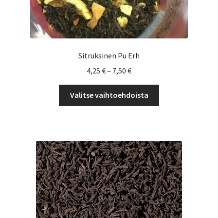
Sitruksinen Pu Erh
Hintaluokka:
4,25
€
–
7,50
€
4,25 €
Tällä
-
Valitse vaihtoehdoista
tuotteella
7,50 €
on
useampi
muunnelma.
Voit
tehdä
valinnat
tuotteen
sivulla.