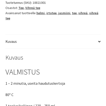
tee
Tuotetunnus (SKU):
18821001
Osastot:
Tee
,
Vihreä tee
määrä
Avainsanat tuotteelle
helmi
,
irtotee
,
jasmiini
,
tee
,
vihreä
,
vihreä
tee
Kuvaus
Kuvaus
VALMISTUS
1 – 2 minutia,
useita haudutuskertoja
80° C
1 teelusikallinen / 220 – 250 ml