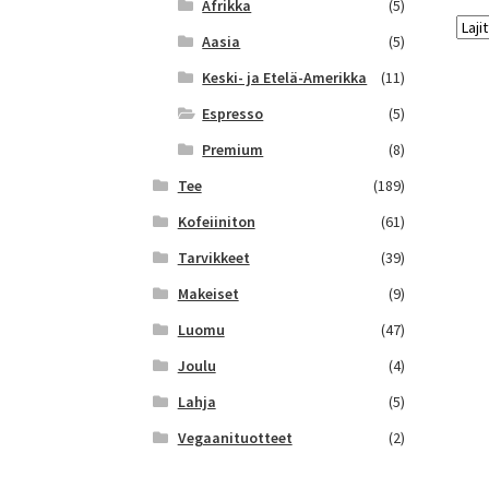
Afrikka
(5)
Aasia
(5)
Keski- ja Etelä-Amerikka
(11)
Espresso
(5)
Premium
(8)
Tee
(189)
Kofeiiniton
(61)
Tarvikkeet
(39)
Makeiset
(9)
Luomu
(47)
Joulu
(4)
Lahja
(5)
Vegaanituotteet
(2)