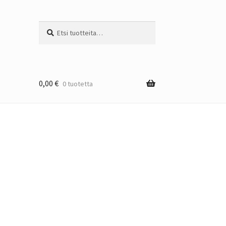
Etsi:
Haku
0,00
€
0 tuotetta