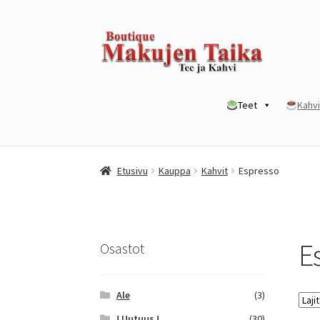
Siirry
Siirry
navigointiin
sisältöön
Teet
Kahvi
Etusivu
Kanta-asiakkuusohjelma / loyalty p
Etusivu
Kauppa
Kahvit
Espresso
Yrityksille
E
Osastot
Ale
(3)
! Uutuus !
(30)