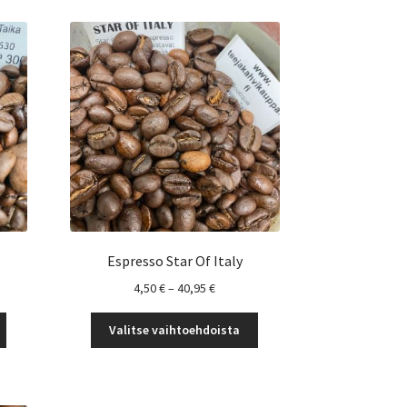
Espresso Star Of Italy
uokka:
Hintaluokka:
4,50
€
–
40,95
€
4,50 €
Tällä
Tällä
-
Valitse vaihtoehdoista
tuotteella
tuotteella
€
40,95 €
on
on
useampi
useampi
muunnelma.
muunnelma.