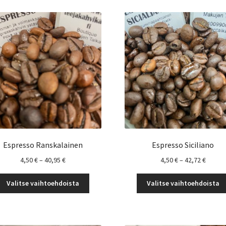
Espresso Ranskalainen
Espresso Siciliano
Hintaluokka:
Hintal
4,50
€
–
40,95
€
4,50
€
–
42,72
€
4,50 €
4,50 €
Tällä
-
-
Valitse vaihtoehdoista
Valitse vaihtoehdoista
tuotteella
40,95 €
42,72 
on
useampi
muunnelma.