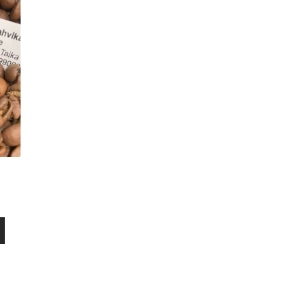
Voit
Voit
tehdä
tehdä
valinnat
valinnat
tuotteen
tuotteen
sivulla.
sivulla.
uokka:
Tällä
tuotteella
€
on
useampi
muunnelma.
Voit