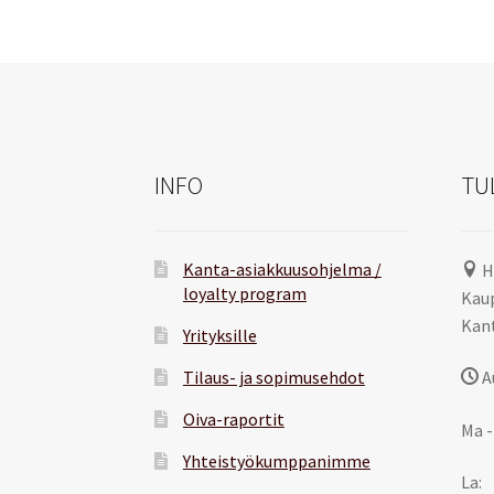
INFO
TU
Kanta-asiakkuusohjelma /
H
loyalty program
Kaup
Kant
Yrityksille
Tilaus- ja sopimusehdot
A
Oiva-raportit
Ma -
Yhteistyökumppanimme
La: