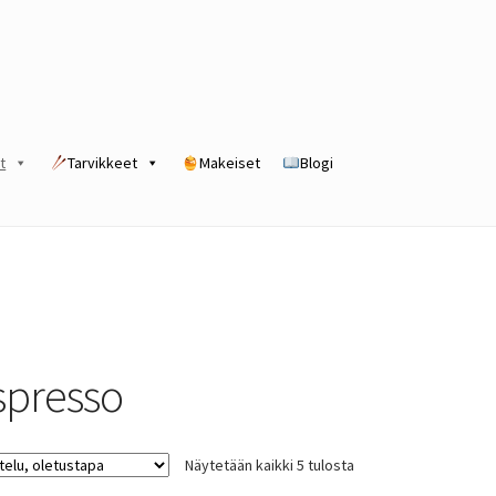
t
Tarvikkeet
Makeiset
Blogi
rogram
Kassa
Kauppa
Oma tili
Ostoskori
Tilaus- ja sopimusehdot
spresso
Näytetään kaikki 5 tulosta