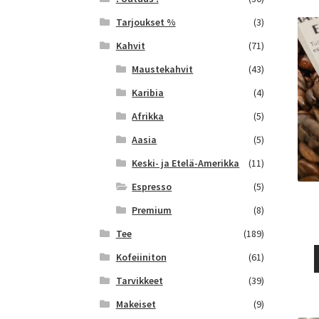
Tarjoukset %
(3)
Kahvit
(71)
Maustekahvit
(43)
Karibia
(4)
Afrikka
(5)
Aasia
(5)
Keski- ja Etelä-Amerikka
(11)
Espresso
(5)
Premium
(8)
Tee
(189)
Kofeiiniton
(61)
Tarvikkeet
(39)
Makeiset
(9)