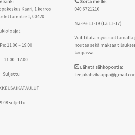
elsinki
Soita meille:
pakeskus Kaari, 1.kerros
040 6721210
elettarentie 1, 00420
Ma-Pe 11-19 (La 11-17)
ukioloajat
Voit tilata myös soittamalla 
Pe: 11.00 – 19.00
noutaa sekä maksaa tilaukse
kaupassa
 11.00 -17.00
Lähetä sähköpostia:
 Suljettu
teejakahvikauppa@gmail.co
KKEUSAIKATAULUT
9.08 suljettu