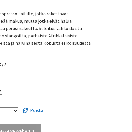
4,50 €
 espresso kaikille, jotka rakastavat
-
eää makua, mutta jotka eivät halua
40,95 €
ä perusmakeutta. Seloitus valikoiduista
an ylängöiltä, parhaista Afrikkalaisista
keista ja harvinaisesta Robusta erikoisuudesta
5
/ 5
Poista
Lisää ostoskoriin