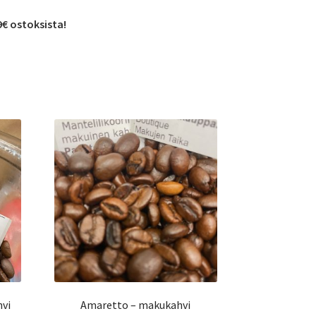
9€ ostoksista!
hvi
Amaretto – makukahvi