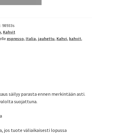
):
98933s
o
,
Kahvit
elle
espresso
,
Italia
,
jauhettu
,
Kahvi
,
kahvit
,
aus säilyy parasta ennen merkintään asti.
 valolta suojattuna.
a
a, jos tuote väliaikaisesti lopussa