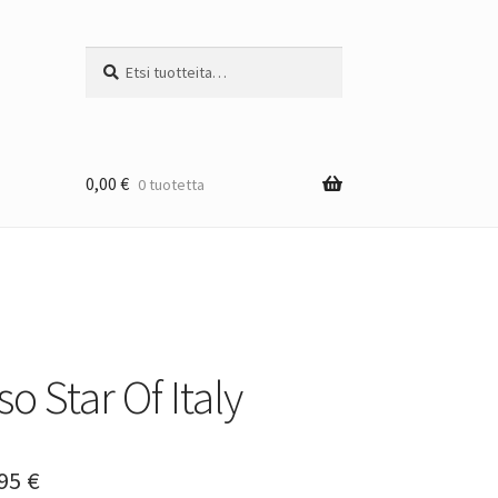
Etsi:
Haku
0,00
€
0 tuotetta
o Star Of Italy
Hintaluokka:
,95
€