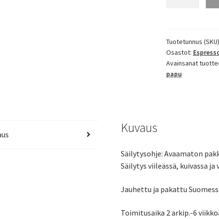
Star
Of
Italy
määrä
Tuotetunnus (SKU
Osastot:
Espress
Avainsanat tuotte
papu
Kuvaus
aus
Säilytysohje: Avaamaton pakk
Säilytys viileässä, kuivassa ja
Jauhettu ja pakattu Suomess
Toimitusaika 2 arkip.-6 viikko