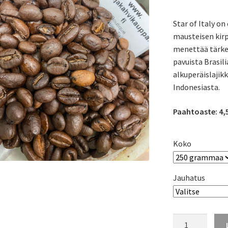
Star of Italy on
mausteisen kirp
menettää tärkeä
pavuista Brasili
alkuperäislajik
Indonesiasta.
Paahtoaste: 4,
Koko
Jauhatus
Espresso