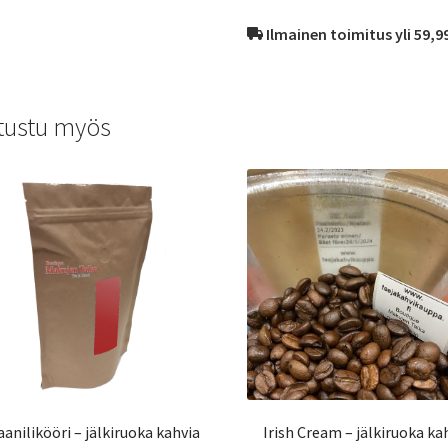
Ilmainen toimitus yli 59,9
tustu myös
anilikööri – jälkiruoka kahvia
Irish Cream – jälkiruoka ka