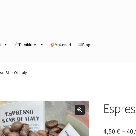
t
Tarvikkeet
Makeiset
Blogi
rogram
Kassa
Kauppa
Oma tili
Ostoskori
Tilaus- ja sopimusehdot
o Star Of Italy
Espress
4,50
€
–
40