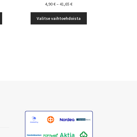
uokka:
Hintaluokka:
4,90
€
–
41,65
€
4,90 €
Tällä
Tällä
-
Valitse vaihtoehdoista
tuotteella
tuotteella
€
41,65 €
on
on
useampi
useampi
muunnelma.
muunnelma.
Voit
Voit
tehdä
tehdä
valinnat
valinnat
tuotteen
tuotteen
sivulla.
sivulla.