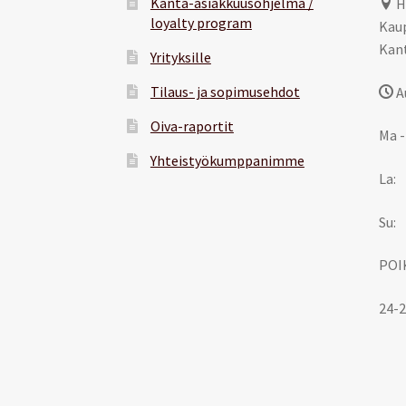
Kanta-asiakkuusohjelma /
H
loyalty program
Kaup
Kant
Yrityksille
Tilaus- ja sopimusehdot
A
Oiva-raportit
Ma -
Yhteistyökumppanimme
La:
Su:
POI
24-2