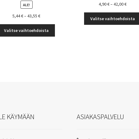
Hintal
4,90
€
–
42,00
€
ALE!
4,90 €
Hintaluokka:
5,44
€
–
43,55
€
-
Valitse vaihtoehdoista
5,44 €
42,00 
Tällä
-
Valitse vaihtoehdoista
tuotteella
43,55 €
on
useampi
muunnelma.
Voit
tehdä
valinnat
tuotteen
sivulla.
LE KÄYMÄÄN
ASIAKASPALVELU