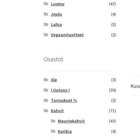
Luomu
(47)
Joulu
(4)
Lahja
(5)
Vegaanituotteet
(2)
Osastot
Ale
(3)
Kuv
! Uutuus !
(30)
Tarjoukset %
(3)
Kahvit
(71)
Maustekahvit
(43)
Karibia
(4)