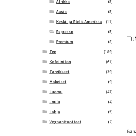
Afrikka
(5)
Aasia
(5)
Keski- ja Etelä-Amerikka
(11)
Espresso
(5)
Tu
Premium
(8)
Tee
(189)
Kofeiiniton
(61)
Tarvikkeet
(39)
Makeiset
(9)
Luomu
(47)
Joulu
(4)
Lahja
(5)
Vegaanituotteet
(2)
Bana