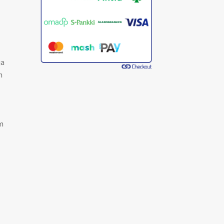
ja
n
m