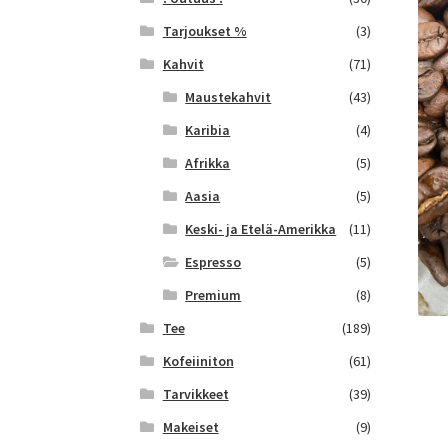
Tarjoukset %
(3)
Kahvit
(71)
Maustekahvit
(43)
Karibia
(4)
Afrikka
(5)
Aasia
(5)
Keski- ja Etelä-Amerikka
(11)
Espresso
(5)
Premium
(8)
Tee
(189)
Kofeiiniton
(61)
Tarvikkeet
(39)
Makeiset
(9)