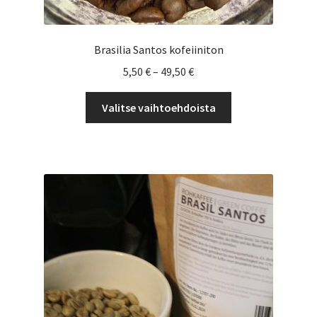
Brasilia Santos kofeiiniton
Hintaluokka:
5,50
€
–
49,50
€
5,50 €
Tällä
-
Valitse vaihtoehdoista
tuotteella
49,50 €
on
useampi
muunnelma.
Voit
tehdä
valinnat
tuotteen
sivulla.