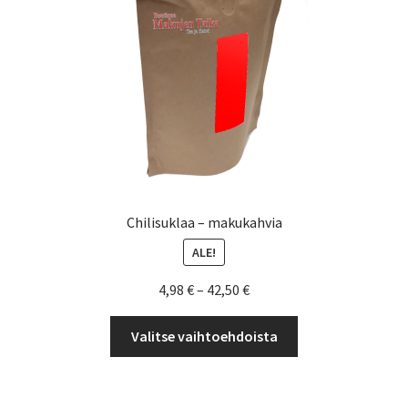
sivulla.
Chilisuklaa – makukahvia
ALE!
Hintaluokka:
4,98
€
–
42,50
€
4,98 €
Tällä
-
Valitse vaihtoehdoista
tuotteella
42,50 €
on
useampi