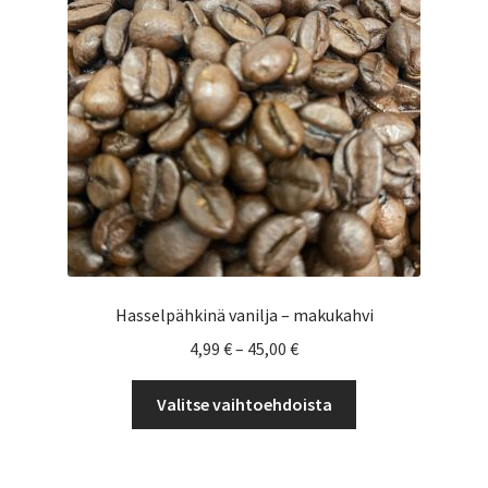
valinnat
tuotteen
sivulla.
Hasselpähkinä vanilja – makukahvi
Hintaluokka:
4,99
€
–
45,00
€
4,99 €
Tällä
-
Valitse vaihtoehdoista
tuotteella
45,00 €
on
useampi