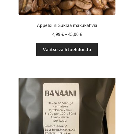
Appelsiini Suklaa makukahvia
Hintaluokka:
4,99
€
–
45,00
€
4,99 €
Tällä
-
Valitse vaihtoehdoista
tuotteella
45,00 €
on
useampi
muunnelma.
Voit
tehdä
valinnat
tuotteen
sivulla.