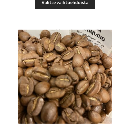
-
Valitse vaihtoehdoista
tuotteella
42,50 €
on
useampi
muunnelma.
Voit
tehdä
valinnat
tuotteen
sivulla.