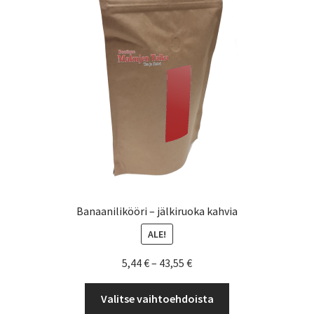
valinnat
tuotteen
sivulla.
Banaanilikööri – jälkiruoka kahvia
ALE!
Hintaluokka:
5,44
€
–
43,55
€
5,44 €
Tällä
-
Valitse vaihtoehdoista
tuotteella