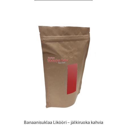
43,55 €
on
useampi
muunnelma.
Voit
tehdä
valinnat
tuotteen
sivulla.
Banaanisuklaa Likööri – jälkiruoka kahvia