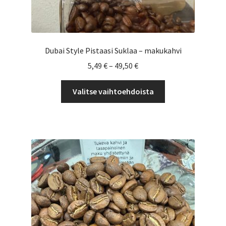
Dubai Style Pistaasi Suklaa – makukahvi
Hintaluokka:
5,49
€
–
49,50
€
5,49 €
Tällä
-
Valitse vaihtoehdoista
tuotteella
49,50 €
on
useampi
muunnelma.
Voit
tehdä
valinnat
tuotteen
sivulla.