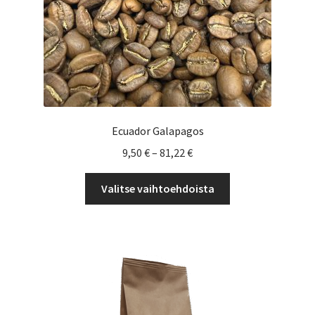
Ecuador Galapagos
Hintaluokka:
9,50
€
–
81,22
€
9,50 €
Tällä
-
Valitse vaihtoehdoista
tuotteella
81,22 €
on
useampi
muunnelma.
Voit
tehdä
valinnat