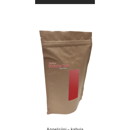
tuotteella
41,65 €
on
useampi
muunnelma.
Voit
tehdä
valinnat
tuotteen
sivulla.
Appelsiini – kahvia