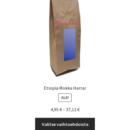
valinnat
tuotteen
sivulla.
Etiopia Mokka Harrar
ALE!
Hintaluokka:
4,95
€
–
37,12
€
4,95 €
Tällä
-
Valitse vaihtoehdoista
tuotteella