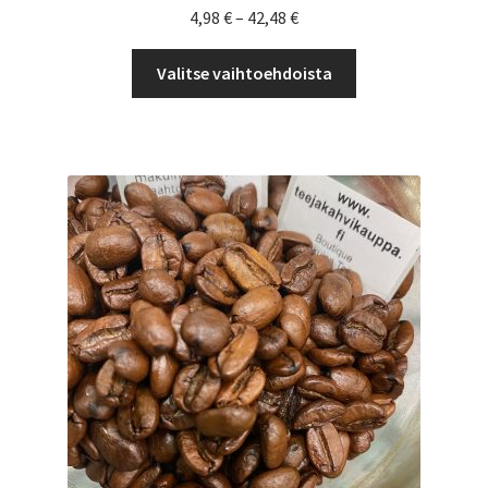
Hintaluokka:
4,98
€
–
42,48
€
4,98 €
Tällä
-
Valitse vaihtoehdoista
tuotteella
42,48 €
on
useampi
muunnelma.
Voit
tehdä
valinnat
tuotteen
sivulla.