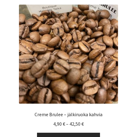
muunnelma.
Voit
tehdä
valinnat
tuotteen
sivulla.
Creme Brulee – jälkiruoka kahvia
Hintaluokka:
4,90
€
–
42,50
€
4,90 €
Tällä