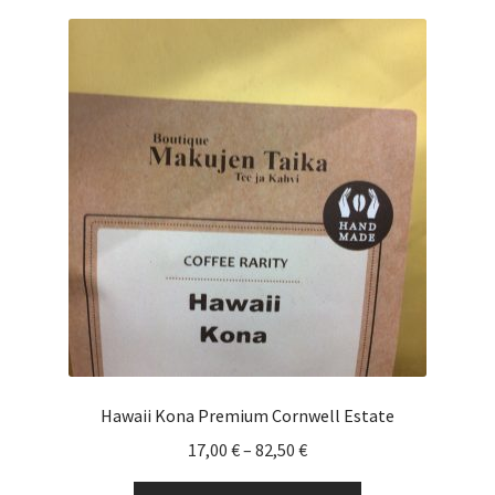
muunnelma.
Voit
tehdä
valinnat
tuotteen
sivulla.
Hawaii Kona Premium Cornwell Estate
Hintaluokka:
17,00
€
–
82,50
€
17,00 €
Tällä