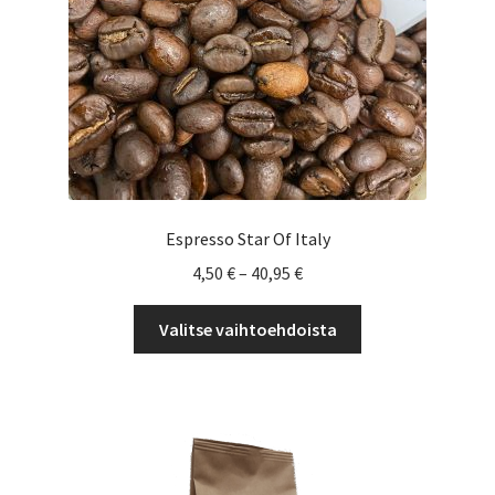
Espresso Star Of Italy
Hintaluokka:
4,50
€
–
40,95
€
4,50 €
Tällä
-
Valitse vaihtoehdoista
tuotteella
40,95 €
on
useampi
muunnelma.
Voit
tehdä