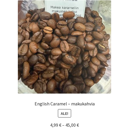
Voit
tehdä
valinnat
tuotteen
sivulla.
English Caramel – makukahvia
ALE!
Hintaluokka:
4,99
€
–
45,00
€