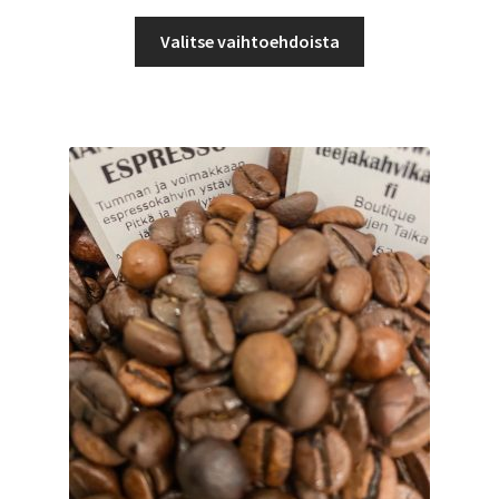
4,99 €
Tällä
-
Valitse vaihtoehdoista
tuotteella
45,00 €
on
useampi
muunnelma.
Voit
tehdä
valinnat
tuotteen
sivulla.