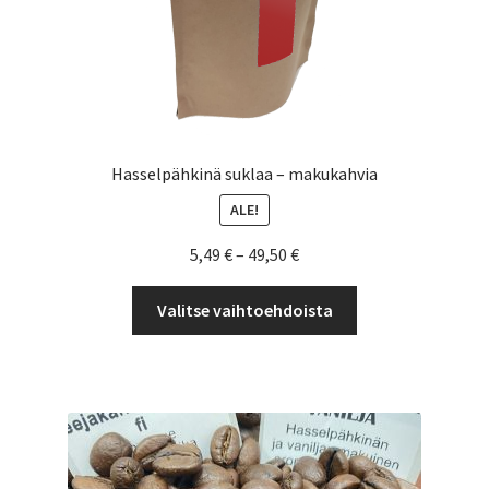
Hasselpähkinä suklaa – makukahvia
ALE!
Hintaluokka:
5,49
€
–
49,50
€
5,49 €
Tällä
-
Valitse vaihtoehdoista
tuotteella
49,50 €
on
useampi
muunnelma.
Voit
tehdä