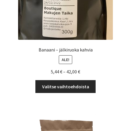
Banaani – jälkiruoka kahvia
ALE!
Hintaluokka:
5,44
€
–
42,00
€
5,44 €
Tällä
-
Valitse vaihtoehdoista
tuotteella
42,00 €
on
useampi
muunnelma.
Voit
tehdä