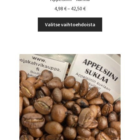
Hintaluokka:
4,98
€
–
42,50
€
4,98 €
Tällä
-
Valitse vaihtoehdoista
tuotteella
42,50 €
on
useampi
muunnelma.
Voit
tehdä
valinnat
tuotteen
sivulla.