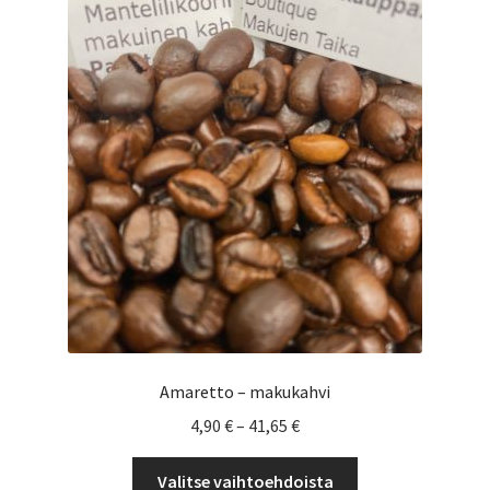
Yrityksille
Amaretto – makukahvi
Hintaluokka:
4,90
€
–
41,65
€
4,90 €
Tällä
-
Valitse vaihtoehdoista