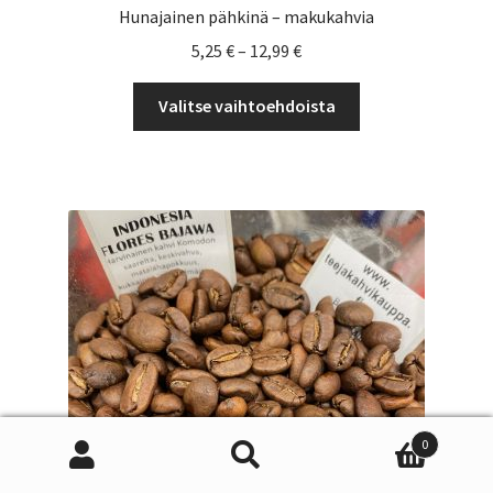
Hunajainen pähkinä – makukahvia
Hintaluokka:
5,25
€
–
12,99
€
5,25 €
Tällä
-
Valitse vaihtoehdoista
tuotteella
12,99 €
on
useampi
muunnelma.
Voit
tehdä
valinnat
tuotteen
sivulla.
0
Etsi:
Haku