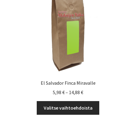
tuotteen
sivulla.
El Salvador Finca Miravalle
Hintaluokka:
5,98
€
–
14,88
€
5,98 €
Tällä
-
Valitse vaihtoehdoista
tuotteella
14,88 €
on
useampi
muunnelma.