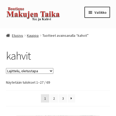
Siirry
Siirry
Valikko
navigointiin
sisältöön
Etusivu
Etusivu
Kauppa
Tuotteet avainsanalla “kahvit”
Kanta-asiakkuusohjelma / loyalty program
kahvit
Kassa
Kauppa
Näytetään tulokset 1–27 / 69
Oma tili
Ostoskori
1
2
3
Tilaus- ja sopimusehdot