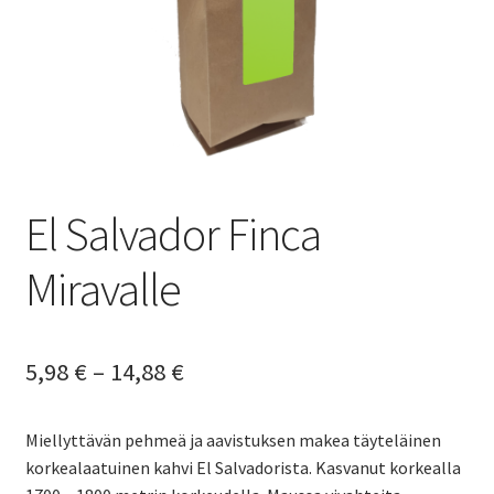
Yrityksille
El Salvador Finca
Miravalle
Hintaluokka:
5,98
€
–
14,88
€
5,98 €
Miellyttävän pehmeä ja aavistuksen makea täyteläinen
-
korkealaatuinen kahvi El Salvadorista. Kasvanut korkealla
14,88 €