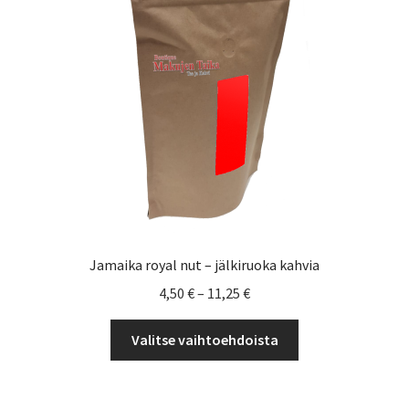
valinnat
tuotteen
sivulla.
Jamaika royal nut – jälkiruoka kahvia
Hintaluokka:
4,50
€
–
11,25
€
4,50 €
Tällä
-
Valitse vaihtoehdoista
tuotteella
11,25 €
on
useampi