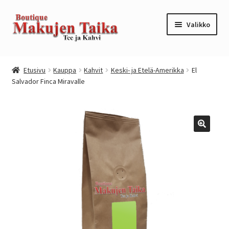
Siirry
Siirry
Valikko
navigointiin
sisältöön
Etusivu
Etusivu
Kauppa
Kahvit
Keski- ja Etelä-Amerikka
El
Salvador Finca Miravalle
Kanta-asiakkuusohjelma / loyalty program
Kassa
Kauppa
Oma tili
Ostoskori
Tilaus- ja sopimusehdot