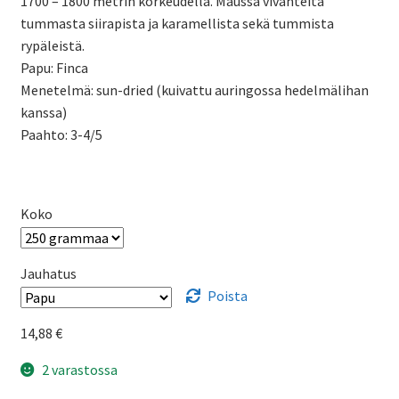
1700 – 1800 metrin korkeudella. Maussa vivahteita
tummasta siirapista ja karamellista sekä tummista
rypäleistä.
Papu: Finca
Menetelmä: sun-dried (kuivattu auringossa hedelmälihan
kanssa)
Paahto: 3-4/5
Koko
Jauhatus
Poista
14,88
€
2 varastossa