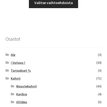
-
Valitse vaihtoehdoista
tuotteella
46,24 €
on
useampi
muunnelma.
Voit
tehdä
Osastot
valinnat
tuotteen
sivulla.
Ale
(3)
! Uutuus !
(30)
Tarjoukset %
(3)
Kahvit
(71)
Maustekahvit
(43)
Karibia
(4)
Afrikka
(5)