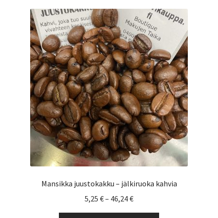
muunnelma.
Voit
tehdä
valinnat
tuotteen
sivulla.
Mansikka juustokakku – jälkiruoka kahvia
Hintaluokka:
5,25
€
–
46,24
€
5,25 €
Tällä