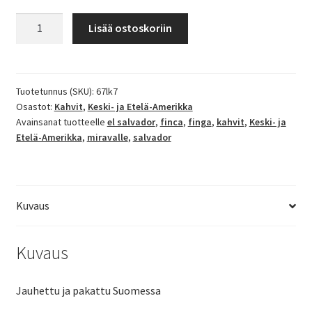
El
Lisää ostoskoriin
Salvador
Finca
Miravalle
määrä
Tuotetunnus (SKU):
67lk7
Osastot:
Kahvit
,
Keski- ja Etelä-Amerikka
Avainsanat tuotteelle
el salvador
,
finca
,
finga
,
kahvit
,
Keski- ja
Etelä-Amerikka
,
miravalle
,
salvador
Kuvaus
Kuvaus
Jauhettu ja pakattu Suomessa