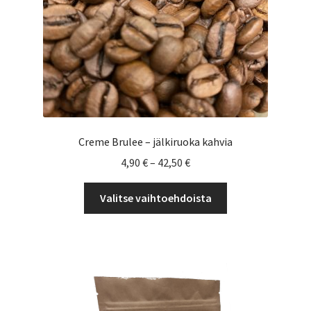
Creme Brulee – jälkiruoka kahvia
Hintaluokka:
4,90
€
–
42,50
€
4,90 €
Tällä
-
Valitse vaihtoehdoista
tuotteella
42,50 €
on
useampi
muunnelma.
Voit
tehdä