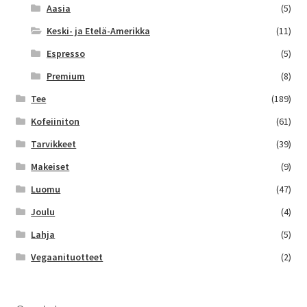
Aasia
(5)
Keski- ja Etelä-Amerikka
(11)
Espresso
(5)
Premium
(8)
Tee
(189)
Kofeiiniton
(61)
Tarvikkeet
(39)
Makeiset
(9)
Luomu
(47)
Joulu
(4)
Lahja
(5)
Vegaanituotteet
(2)