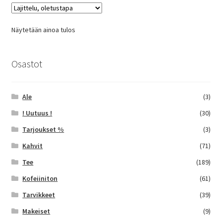
Voit
tehdä
Näytetään ainoa tulos
valinnat
tuotteen
sivulla.
Osastot
Ale
(3)
! Uutuus !
(30)
Tarjoukset %
(3)
Kahvit
(71)
Tee
(189)
Kofeiiniton
(61)
Tarvikkeet
(39)
Makeiset
(9)