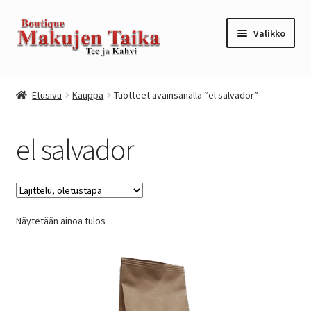
Siirry
Siirry
Valikko
navigointiin
sisältöön
Etusivu
Etusivu
Kauppa
Tuotteet avainsanalla “el salvador”
Kanta-asiakkuusohjelma / loyalty program
el salvador
Kassa
Kauppa
Näytetään ainoa tulos
Oma tili
Ostoskori
Tilaus- ja sopimusehdot