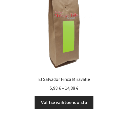
Yrityksille
El Salvador Finca Miravalle
Hintaluokka:
5,98
€
–
14,88
€
5,98 €
Tällä
-
Valitse vaihtoehdoista
tuotteella
14,88 €
on
useampi
muunnelma.