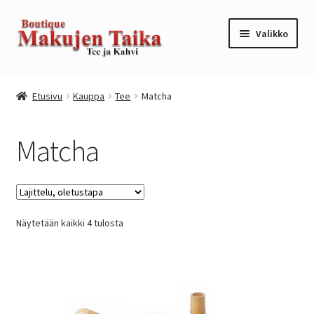
Siirry
Siirry
Valikko
navigointiin
sisältöön
Etusivu
Etusivu
Kauppa
Tee
Matcha
Kanta-asiakkuusohjelma / loyalty program
Matcha
Kassa
Kauppa
Näytetään kaikki 4 tulosta
Oma tili
Ostoskori
Tilaus- ja sopimusehdot