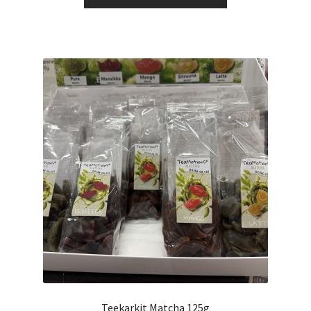
tuotteella
16,72 €
on
useampi
muunnelma.
Voit
tehdä
valinnat
tuotteen
sivulla.
Teekarkit Matcha 125g