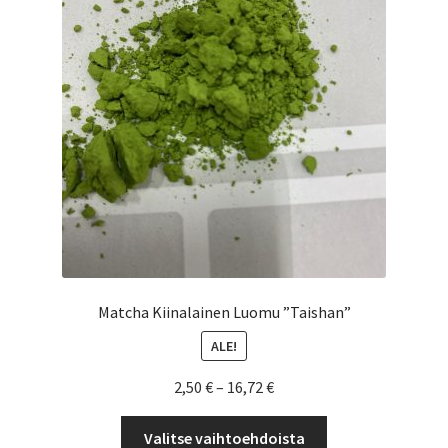
Matcha Kiinalainen Luomu ”Taishan”
ALE!
Hintaluokka:
2,50
€
–
16,72
€
2,50 €
Tällä
-
Valitse vaihtoehdoista