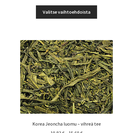
4,74 €
Tällä
-
Valitse vaihtoehdoista
tuotteella
7,90 €
on
useampi
muunnelma.
Voit
tehdä
valinnat
tuotteen
sivulla.
Korea Jeoncha luomu – vihreä tee
Hintaluokka: