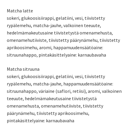
Matcha latte
sokeri, glukoosisiirappi, gelatiini, vesi, tiivistetty
rypälemehu, matcha-jauhe, valkoinen teeuute,
hedelmämakeutusaine tiivistetystä omenamehusta,
omenamehutiiviste, tiivistetty päärynämehu, tiivistetty
aprikoosimehu, aromi, happamuudensäätöaine:
sitruunahappo, pintakäsittelyaine: karnaubavaha
Matcha sitruuna
sokeri, glukoosisiirappi, gelatiini, vesi, tiivistetty
rypälemehu, matcha-jauhe, happamuudensäätöaine:
sitruunahappo, väriaine (saflori, retiisi), aromi, valkoinen
teeuute, hedelmämakeutusaine tiivistetystä
omenamehusta, omenamehutiiviste, tiivistetty
päärynämehu, tiivistetty aprikoosimehu,
pintakäsittelyaine: karnaubavaha