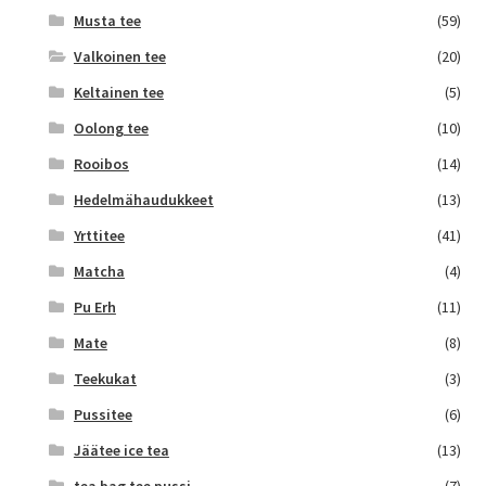
Musta tee
(59)
Valkoinen tee
(20)
Keltainen tee
(5)
Oolong tee
(10)
Rooibos
(14)
Hedelmähaudukkeet
(13)
Yrttitee
(41)
Matcha
(4)
Pu Erh
(11)
Mate
(8)
Teekukat
(3)
Pussitee
(6)
Jäätee ice tea
(13)
tea bag tee pussi
(7)