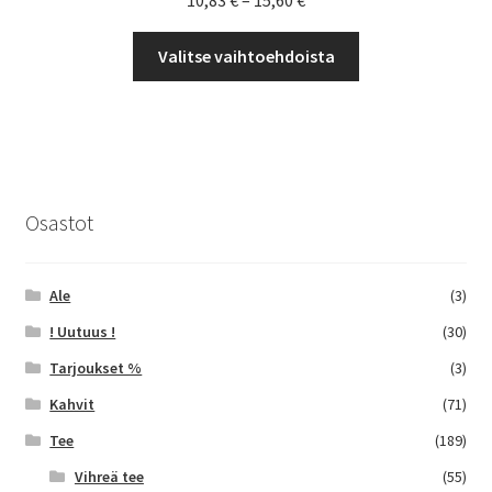
10,83
€
–
15,60
€
10,83 €
Tällä
-
Valitse vaihtoehdoista
tuotteella
15,60 €
on
useampi
muunnelma.
Voit
tehdä
Osastot
valinnat
tuotteen
sivulla.
Ale
(3)
! Uutuus !
(30)
Tarjoukset %
(3)
Kahvit
(71)
Tee
(189)
Vihreä tee
(55)