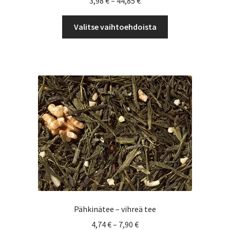
Hintaluokka:
3,98
€
–
44,85
€
3,98 €
Tällä
-
Valitse vaihtoehdoista
tuotteella
44,85 €
on
useampi
muunnelma.
Voit
tehdä
valinnat
tuotteen
sivulla.
Pähkinätee – vihreä tee
Hintaluokka:
4,74
€
–
7,90
€