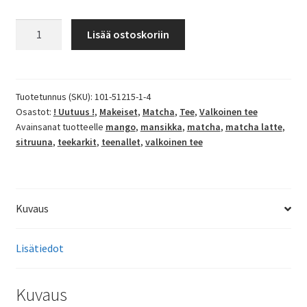
Teekarkit
Lisää ostoskoriin
Matcha
125g
määrä
Tuotetunnus (SKU):
101-51215-1-4
Osastot:
! Uutuus !
,
Makeiset
,
Matcha
,
Tee
,
Valkoinen tee
Avainsanat tuotteelle
mango
,
mansikka
,
matcha
,
matcha latte
,
sitruuna
,
teekarkit
,
teenallet
,
valkoinen tee
Kuvaus
Lisätiedot
Kuvaus