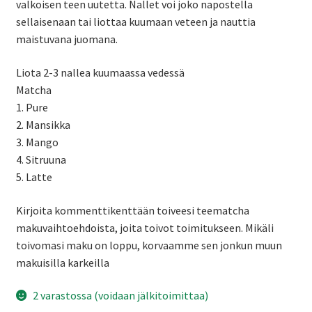
valkoisen teen uutetta. Nallet voi joko napostella
sellaisenaan tai liottaa kuumaan veteen ja nauttia
maistuvana juomana.
Liota 2-3 nallea kuumaassa vedessä
Matcha
1. Pure
2. Mansikka
3. Mango
4. Sitruuna
5. Latte
Kirjoita kommenttikenttään toiveesi teematcha
makuvaihtoehdoista, joita toivot toimitukseen. Mikäli
toivomasi maku on loppu, korvaamme sen jonkun muun
makuisilla karkeilla
2 varastossa (voidaan jälkitoimittaa)