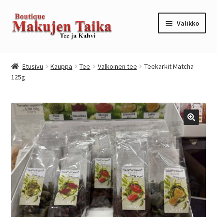
Siirry
Siirry
Valikko
navigointiin
sisältöön
Etusivu
Etusivu
Kauppa
Tee
Valkoinen tee
Teekarkit Matcha
125g
Kanta-asiakkuusohjelma / loyalty program
Kassa
Kauppa
Oma tili
Ostoskori
Tilaus- ja sopimusehdot