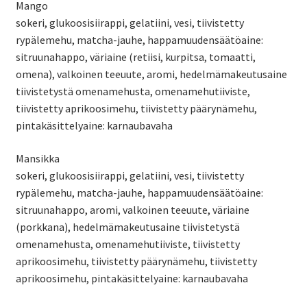
Mango
sokeri, glukoosisiirappi, gelatiini, vesi, tiivistetty
rypälemehu, matcha-jauhe, happamuudensäätöaine:
sitruunahappo, väriaine (retiisi, kurpitsa, tomaatti,
omena), valkoinen teeuute, aromi, hedelmämakeutusaine
tiivistetystä omenamehusta, omenamehutiiviste,
tiivistetty aprikoosimehu, tiivistetty päärynämehu,
pintakäsittelyaine: karnaubavaha
Mansikka
sokeri, glukoosisiirappi, gelatiini, vesi, tiivistetty
rypälemehu, matcha-jauhe, happamuudensäätöaine:
sitruunahappo, aromi, valkoinen teeuute, väriaine
(porkkana), hedelmämakeutusaine tiivistetystä
omenamehusta, omenamehutiiviste, tiivistetty
aprikoosimehu, tiivistetty päärynämehu, tiivistetty
aprikoosimehu, pintakäsittelyaine: karnaubavaha