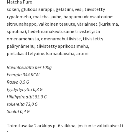
Matcha Pure
sokeri, glukoosisiirappi, gelatiini, vesi, tiivistetty
rypälemehu, matcha-jauhe, happamuudensäätöaine:
sitruunahappo, valkoinen teeuute, väriaineet (kurkuma,
spirulina), hedelmämakeutusaine tiivistetystä
omenamehusta, omenamehutiiviste, tiivistetty
päärynämehu, tiivistetty aprikoosimehu,
pintakäsittelyaine: karnaubavaha, aromi
Ravintosisältö per 100g
Energia 344 KCAL
Rasva 0,5 G
tyydyttynyttä 0,3 G
Hiilihydraattit 83,0 G
sokereita 73,0 G
Suolat 0,4 G
Toimitusaika 2 arkkipv.p.-6 viikkoa, jos tuote väliaikaisesti