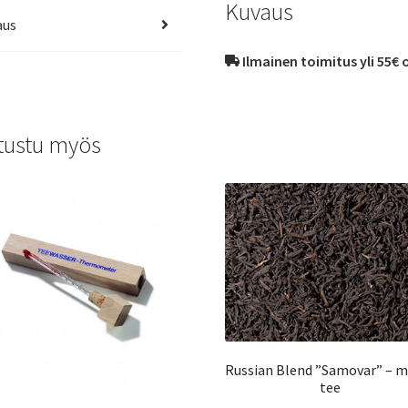
Kuvaus
aus
Ilmainen toimitus yli 55€ 
tustu myös
Russian Blend ”Samovar” – 
tee