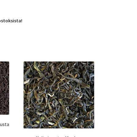
ostoksista!
musta