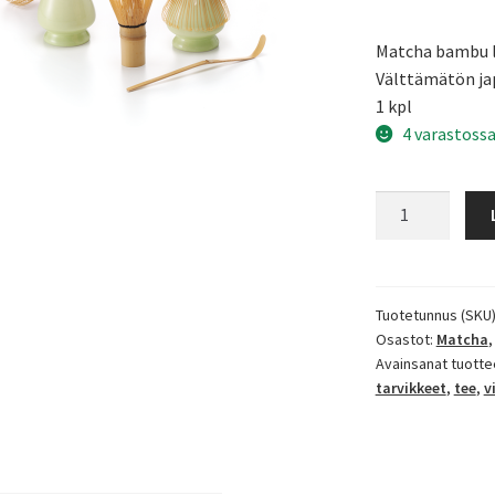
Matcha bambu l
Välttämätön ja
1 kpl
4 varastoss
Matcha
bambu
lusikka
määrä
Tuotetunnus (SKU
Osastot:
Matcha
Avainsanat tuotte
tarvikkeet
,
tee
,
v