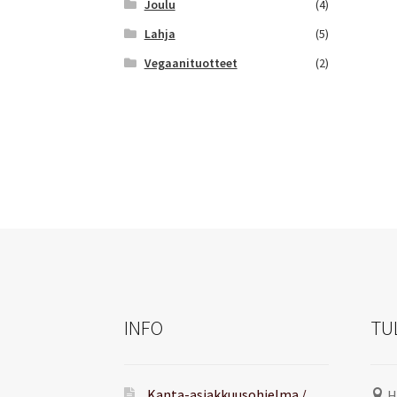
Joulu
(4)
Lahja
(5)
Vegaanituotteet
(2)
INFO
TU
Kanta-asiakkuusohjelma /
H