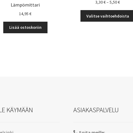
Hintalu
3,30
€
–
5,50
€
Lämpömittari
3,30 €
14,95
€
-
Valitse vaihtoehdoista
5,50 €
Lisää ostoskoriin
LE KÄYMÄÄN
ASIAKASPALVELU
elsinki
Soita meille: