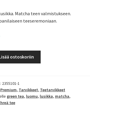
usikka. Matcha teen valmistukseen.
panilaiseen teeseremoniaan.
a
Lisää ostoskoriin
):
2355101-1
,
Premium
,
Tarvikkeet
,
Teetarvikkeet
elle
green tea
,
luomu
,
lusikka
,
matcha
,
ihreä tee