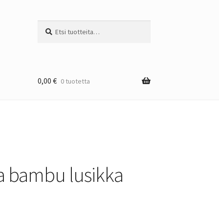
Etsi:
Haku
0,00
€
0 tuotetta
 bambu lusikka