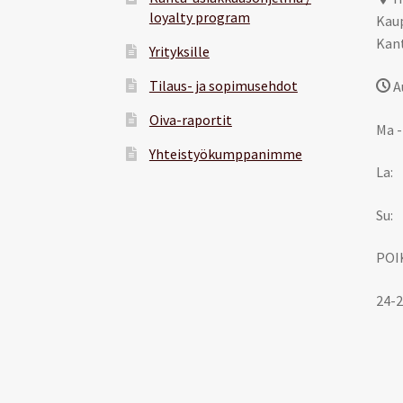
loyalty program
Kaup
Kant
Yrityksille
Tilaus- ja sopimusehdot
A
Oiva-raportit
Ma -
Yhteistyökumppanimme
La:
Su:
POI
24-2