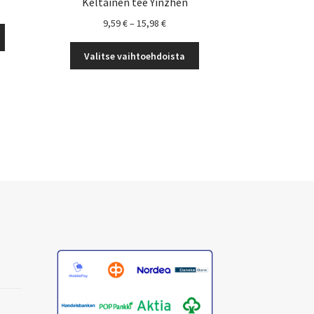
Keltainen tee Yinzhen
okka:
Hintaluokka:
9,59
€
–
15,98
€
Tällä
9,59 €
tuotteella
Tällä
-
Valitse vaihtoehdoista
on
tuotteella
15,98 €
useampi
on
muunnelma.
useampi
Voit
muunnelma.
tehdä
Voit
valinnat
tehdä
tuotteen
valinnat
sivulla.
tuotteen
sivulla.