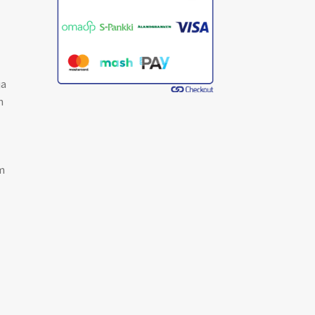
ja
n
m