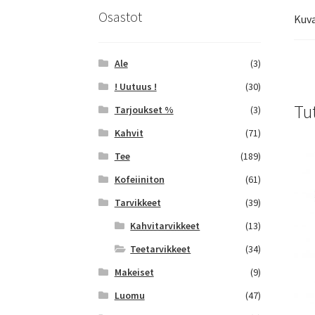
Osastot
Kuv
Ale
(3)
! Uutuus !
(30)
Tu
Tarjoukset %
(3)
Kahvit
(71)
Tee
(189)
Kofeiiniton
(61)
Tarvikkeet
(39)
Kahvitarvikkeet
(13)
Teetarvikkeet
(34)
Makeiset
(9)
Luomu
(47)