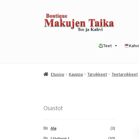
Siirry
Siirry
navigointiin
sisältöön
Teet
Kahvi
Etusivu
Kanta-asiakkuusohjelma / loyalty p
Etusivu
Kauppa
Tarvikkeet
Teetarvikkeet
Yrityksille
Osastot
Ale
(3)
! Uutuus !
(30)