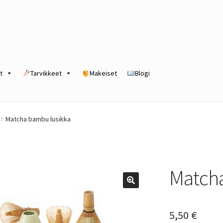
t
Tarvikkeet
Makeiset
Blogi
rogram
Kassa
Kauppa
Oma tili
Ostoskori
Tilaus- ja sopimusehdot
Matcha bambu lusikka
Matcha
5,50
€