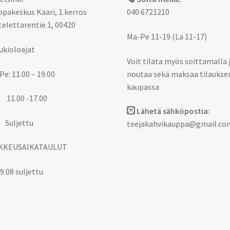
pakeskus Kaari, 1.kerros
040 6721210
elettarentie 1, 00420
Ma-Pe 11-19 (La 11-17)
ukioloajat
Voit tilata myös soittamalla 
Pe: 11.00 – 19.00
noutaa sekä maksaa tilaukse
kaupassa
 11.00 -17.00
Lähetä sähköpostia:
 Suljettu
teejakahvikauppa@gmail.co
KKEUSAIKATAULUT
9.08 suljettu