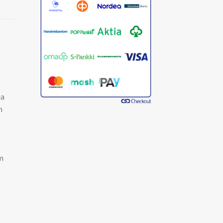
ja
n
m