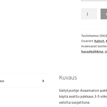
Hasselpähkinä
suklaa
-
makukahvia
määrä
Tuotetunnus (SKU
Osastot:
Kahvit
,
Avainsanat tuotte
hasselpähkina
,
j
Kuvaus
aus
Säilytysohje: Avaamaton pakk
käytä avattu pakkaus 3-5 viiko
valolta suojattuna.