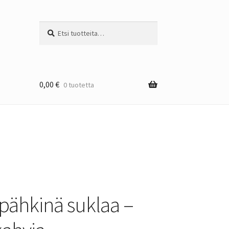
Etsi:
Haku
0,00
€
0 tuotetta
pähkinä suklaa –