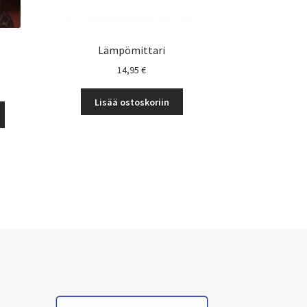
–
Lämpömittari
14,95
€
uokka:
Lisää ostoskoriin
Tällä
tuotteella
€
on
useampi
muunnelma.
Voit
tehdä
valinnat
tuotteen
sivulla.