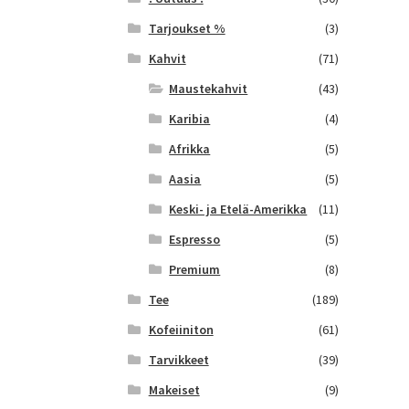
Tarjoukset %
(3)
Kahvit
(71)
Maustekahvit
(43)
Karibia
(4)
Afrikka
(5)
Aasia
(5)
Keski- ja Etelä-Amerikka
(11)
Espresso
(5)
Premium
(8)
Tee
(189)
Kofeiiniton
(61)
Tarvikkeet
(39)
Makeiset
(9)