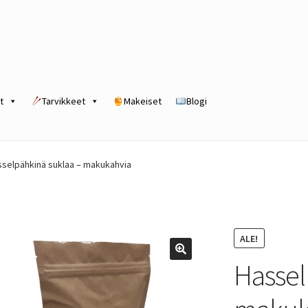
t
Tarvikkeet
Makeiset
Blogi
rogram
Kassa
Kauppa
Oma tili
Ostoskori
Tilaus- ja sopimusehdot
sselpähkinä suklaa – makukahvia
ALE!
Hassel