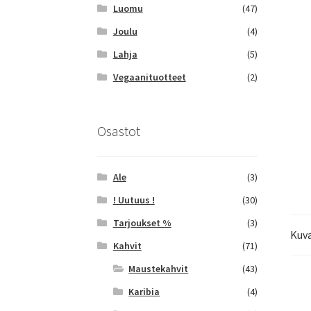
Luomu
(47)
Joulu
(4)
Lahja
(5)
Vegaanituotteet
(2)
Osastot
Ale
(3)
! Uutuus !
(30)
Tarjoukset %
(3)
Kuv
Kahvit
(71)
Maustekahvit
(43)
Karibia
(4)