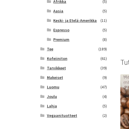
Afrikka
(5)
Aasia
(5)
Keski- ja Etelä-Amerikka
(11)
Espresso
(5)
Premium
(8)
Tee
(189)
Kofeiiniton
(61)
Tu
Tarvikkeet
(39)
Makeiset
(9)
Luomu
(47)
Joulu
(4)
Lahja
(5)
Vegaanituotteet
(2)