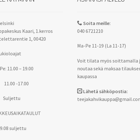
elsinki
Soita meille:
pakeskus Kaari, 1.kerros
040 6721210
elettarentie 1, 00420
Ma-Pe 11-19 (La 11-17)
ukioloajat
Voit tilata myös soittamalla 
Pe: 11.00 – 19.00
noutaa sekä maksaa tilaukse
kaupassa
 11.00 -17.00
Lähetä sähköpostia:
 Suljettu
teejakahvikauppa@gmail.co
KKEUSAIKATAULUT
9.08 suljettu