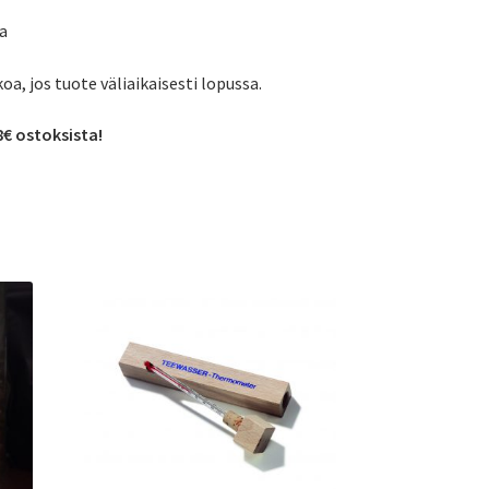
a
koa, jos tuote väliaikaisesti lopussa.
8€ ostoksista!