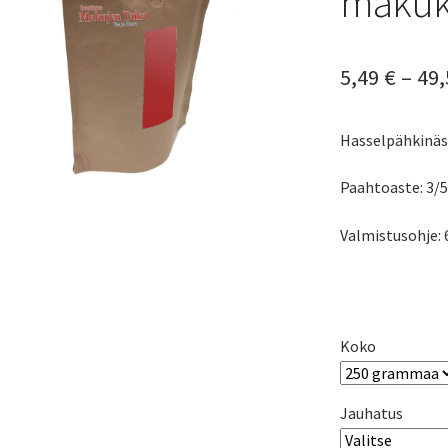
makuk
5,49
€
–
49
Hasselpähkinä
Paahtoaste: 3/5
Valmistusohje: 
Koko
Jauhatus