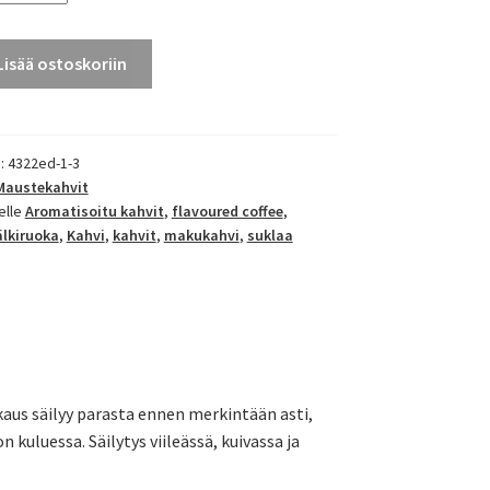
Lisää ostoskoriin
):
4322ed-1-3
Maustekahvit
elle
Aromatisoitu kahvit
,
flavoured coffee
,
älkiruoka
,
Kahvi
,
kahvit
,
makukahvi
,
suklaa
aus säilyy parasta ennen merkintään asti,
n kuluessa. Säilytys viileässä, kuivassa ja