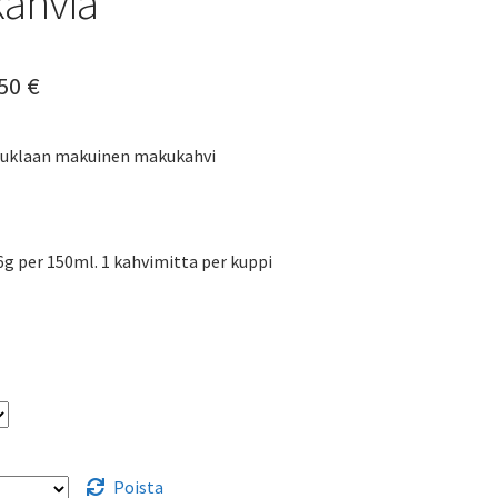
ahvia
Hintaluokka:
,50
€
5,49 €
suklaan makuinen makukahvi
-
49,50 €
6g per 150ml. 1 kahvimitta per kuppi
Poista