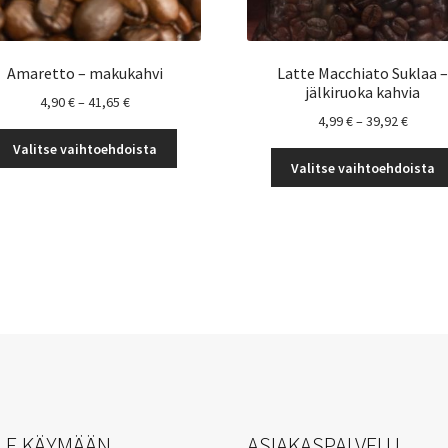
Amaretto – makukahvi
Latte Macchiato Suklaa 
jälkiruoka kahvia
Hintaluokka:
4,90
€
–
41,65
€
Hintal
4,99
€
–
39,92
€
4,90 €
Tällä
4,99 €
-
Valitse vaihtoehdoista
tuotteella
-
41,65 €
Valitse vaihtoehdoista
on
39,92 
useampi
muunnelma.
Voit
tehdä
valinnat
tuotteen
sivulla.
LE KÄYMÄÄN
ASIAKASPALVELU