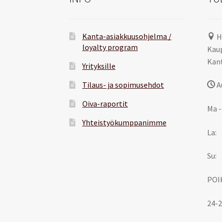
Kanta-asiakkuusohjelma /
H
loyalty program
Kaup
Kant
Yrityksille
Tilaus- ja sopimusehdot
A
Oiva-raportit
Ma -
Yhteistyökumppanimme
La:
Su:
POI
24-2