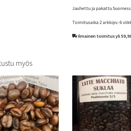
Jauhettu ja pakattu Suomess
Toimitusaika 2 arkkipv.-6 viik
Ilmainen toimitus yli 59,9
tustu myös