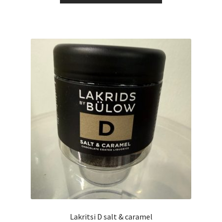
49,99 €
on
useampi
muunnelma.
Voit
tehdä
valinnat
tuotteen
sivulla.
Lakritsi D salt & caramel