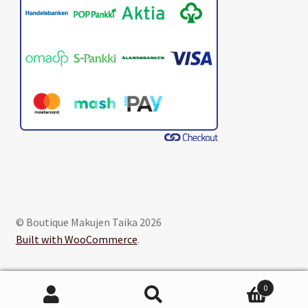
© Boutique Makujen Taika 2026
Built with WooCommerce
.
0
Etsi:
Haku