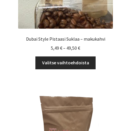
Dubai Style Pistaasi Suklaa – makukahvi
Hintaluokka:
5,49
€
–
49,50
€
5,49 €
Tällä
-
Valitse vaihtoehdoista
tuotteella
49,50 €
on
useampi
muunnelma.
Voit
tehdä
valinnat
tuotteen
sivulla.