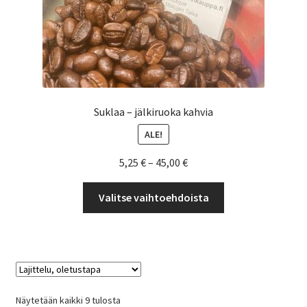
Suklaa – jälkiruoka kahvia
ALE!
Hintaluokka:
5,25
€
–
45,00
€
5,25 €
Tällä
-
Valitse vaihtoehdoista
tuotteella
45,00 €
on
useampi
muunnelma.
Voit
tehdä
Näytetään kaikki 9 tulosta