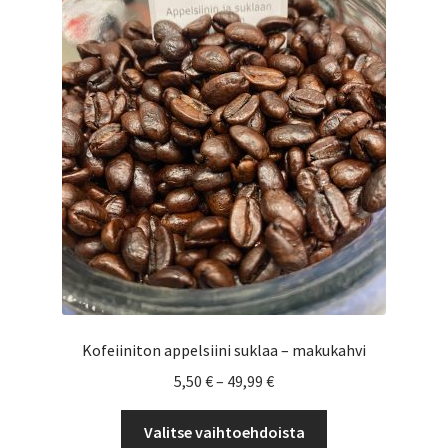
Voit
tehdä
valinnat
tuotteen
sivulla.
Kofeiiniton appelsiini suklaa – makukahvi
Hintaluokka:
5,50
€
–
49,99
€
5,50 €
Tällä
-
Valitse vaihtoehdoista
tuotteella