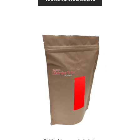
tuotteella
55,00 €
on
useampi
muunnelma.
Voit
tehdä
valinnat
tuotteen
sivulla.