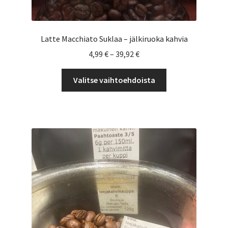
Latte Macchiato Suklaa – jälkiruoka kahvia
Hintaluokka:
4,99
€
–
39,92
€
4,99 €
Tällä
-
Valitse vaihtoehdoista
tuotteella
39,92 €
on
useampi
muunnelma.
Voit
tehdä
valinnat
tuotteen
sivulla.