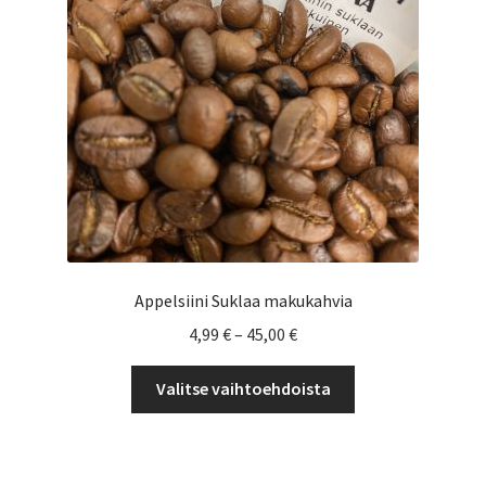
Yrityksille
Appelsiini Suklaa makukahvia
Hintaluokka:
4,99
€
–
45,00
€
4,99 €
Tällä
-
Valitse vaihtoehdoista
tuotteella
45,00 €
on
useampi
muunnelma.