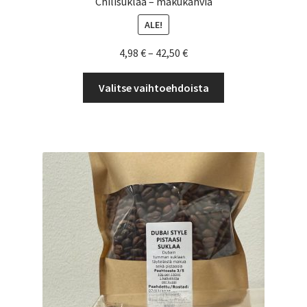
Chilisuklaa – makukahvia
ALE!
Hintaluokka:
4,98
€
–
42,50
€
4,98 €
Tällä
-
Valitse vaihtoehdoista
tuotteella
42,50 €
on
useampi
muunnelma.
Voit
tehdä
valinnat
tuotteen
sivulla.