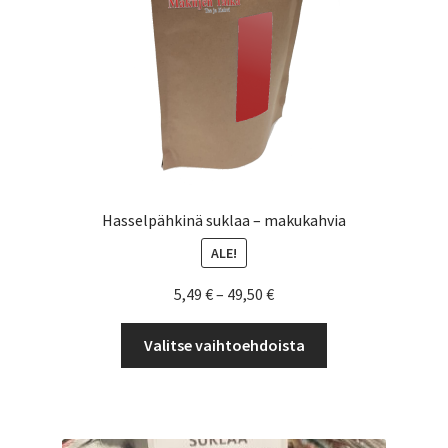
Hasselpähkinä suklaa – makukahvia
ALE!
Hintaluokka:
5,49
€
–
49,50
€
5,49 €
Tällä
-
Valitse vaihtoehdoista
tuotteella
49,50 €
on
useampi
muunnelma.