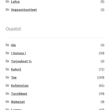
Lahja
(5)
Vegaanituotteet
(2)
Osastot
Ale
(3)
! Uutuus !
(30)
Tarjoukset %
(3)
Kahvit
(71)
Tee
(189)
Kofeiiniton
(61)
Tarvikkeet
(39)
Makeiset
(9)
Luomu
(47)