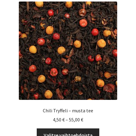
Voit
tehdä
valinnat
tuotteen
sivulla.
Chili Tryffeli – musta tee
Hintaluokka:
4,50
€
–
55,00
€
4,50 €
Tällä
-
Valitse vaihtoehdoista