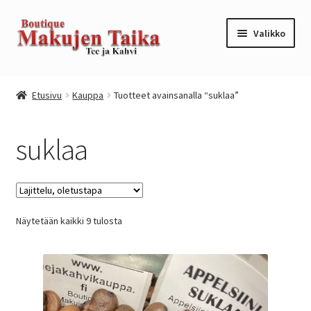
Siirry
Siirry
Valikko
navigointiin
sisältöön
Etusivu
Etusivu
Kauppa
Tuotteet avainsanalla “suklaa”
Kanta-asiakkuusohjelma / loyalty program
suklaa
Kassa
Kauppa
Näytetään kaikki 9 tulosta
Oma tili
Ostoskori
Tilaus- ja sopimusehdot