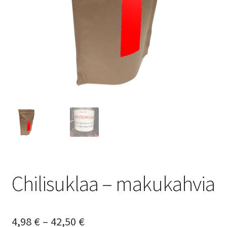
Yrityksille
Chilisuklaa – makukahvia
Hintaluokka:
4,98
€
–
42,50
€