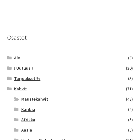
on
useampi
muunnelma.
Voit
tehdä
Osastot
valinnat
tuotteen
sivulla.
Ale
(3)
! Uutuus !
(30)
Tarjoukset %
(3)
Kahvit
(71)
Maustekahvit
(43)
Karibia
(4)
Afrikka
(5)
Aasia
(5)