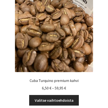
tehdä
valinnat
tuotteen
sivulla.
Cuba Turquino premium kahvi
Hintaluokka:
6,50
€
–
59,95
€
6,50 €
Tällä
-
Valitse vaihtoehdoista
tuotteella
59,95 €