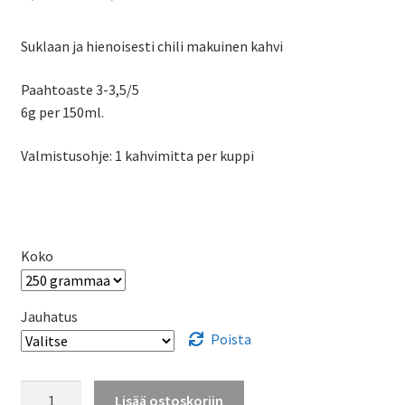
4,98 €
Suklaan ja hienoisesti chili makuinen kahvi
-
42,50 €
Paahtoaste 3-3,5/5
6g per 150ml.
Valmistusohje: 1 kahvimitta per kuppi
Koko
Jauhatus
Poista
Chilisuklaa
Lisää ostoskoriin