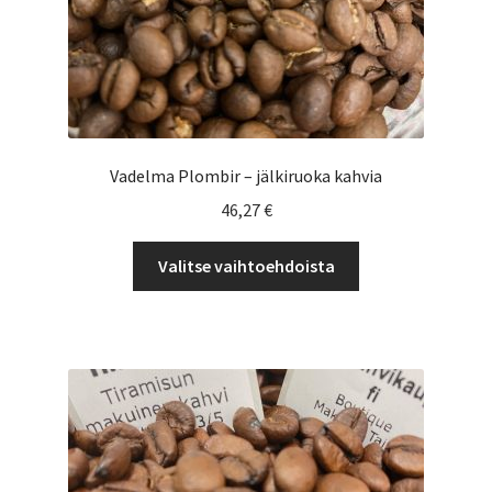
Vadelma Plombir – jälkiruoka kahvia
46,27
€
Tällä
Valitse vaihtoehdoista
tuotteella
on
useampi
muunnelma.
Voit
tehdä
valinnat
tuotteen