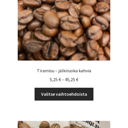
sivulla.
Tiramisu – jälkiruoka kahvia
Hintaluokka:
5,25
€
–
45,25
€
5,25 €
Tällä
-
Valitse vaihtoehdoista
tuotteella
45,25 €
on
useampi
muunnelma.
Voit