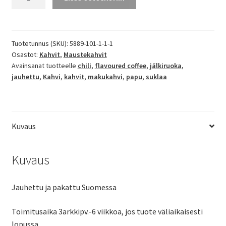
-
makukahvia
määrä
Tuotetunnus (SKU):
5889-101-1-1-1
Osastot:
Kahvit
,
Maustekahvit
Avainsanat tuotteelle
chili
,
flavoured coffee
,
jälkiruoka
,
jauhettu
,
Kahvi
,
kahvit
,
makukahvi
,
papu
,
suklaa
Kuvaus
Kuvaus
Jauhettu ja pakattu Suomessa
Toimitusaika 3arkkipv.-6 viikkoa, jos tuote väliaikaisesti
lopussa.