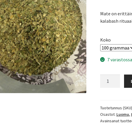
Mate on erittäin
kalabash rituaa
Koko
7 varastossa
Mate
luomu
määrä
Tuotetunnus (SKU
Osastot:
Luomu
,
Avainsanat tuotte