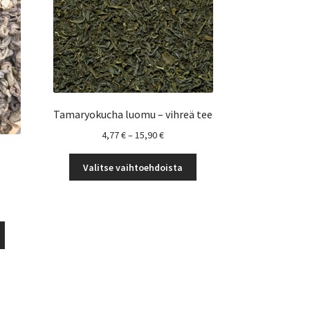
Tamaryokucha luomu – vihreä tee
Hintaluokka:
4,77
€
–
15,90
€
4,77 €
Tällä
-
Valitse vaihtoehdoista
tuotteella
15,90 €
on
uokka:
useampi
muunnelma.
Tällä
Voit
tuotteella
€
tehdä
on
valinnat
useampi
tuotteen
muunnelma.
sivulla.
Voit