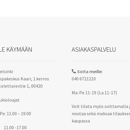
LE KÄYMÄÄN
ASIAKASPALVELU
elsinki
Soita meille:
pakeskus Kaari, 1.kerros
040 6721210
elettarentie 1, 00420
Ma-Pe 11-19 (La 11-17)
ukioloajat
Voit tilata myös soittamalla 
Pe: 11.00 – 19.00
noutaa sekä maksaa tilaukse
kaupassa
 11.00 -17.00