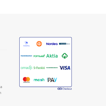
tehdä
valinnat
tuotteen
sivulla.
ja
n