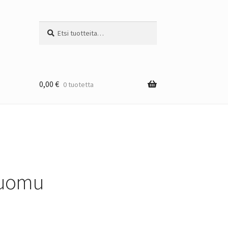
Etsi:
Haku
0,00
€
0 tuotetta
luomu