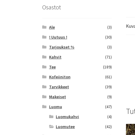
Osastot
Kuv
Ale
(3)
! Uutuus !
(30)
Tarjoukset %
(3)
Kahvit
(71)
Tee
(189)
Kofeiiniton
(61)
Tarvikkeet
(39)
Makeiset
(9)
Luomu
(47)
Tu
Luomukahvi
(4)
Luomutee
(42)