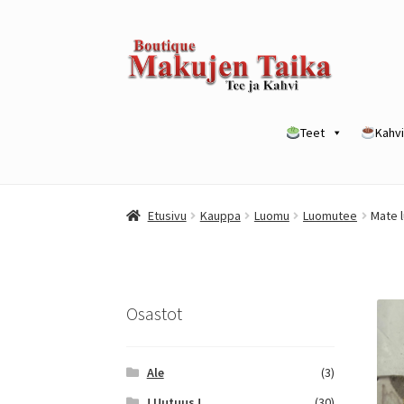
Siirry
Siirry
navigointiin
sisältöön
Teet
Kahvi
Etusivu
Kanta-asiakkuusohjelma / loyalty p
Etusivu
Kauppa
Luomu
Luomutee
Mate 
Yrityksille
Osastot
Ale
(3)
! Uutuus !
(30)