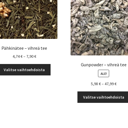
Pähkinätee – vihreä tee
Hintaluokka:
4,74
€
–
7,90
€
4,74 €
Gunpowder – vihreä tee
Tällä
-
Valitse vaihtoehdoista
tuotteella
ALE!
7,90 €
on
Hintal
5,98
€
–
47,99
€
useampi
5,98 €
muunnelma.
-
Valitse vaihtoehdoista
Voit
47,99 
tehdä
valinnat
tuotteen
sivulla.