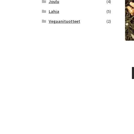
Joulu
(4)
Lahja
(5)
Vegaanituotteet
(2)