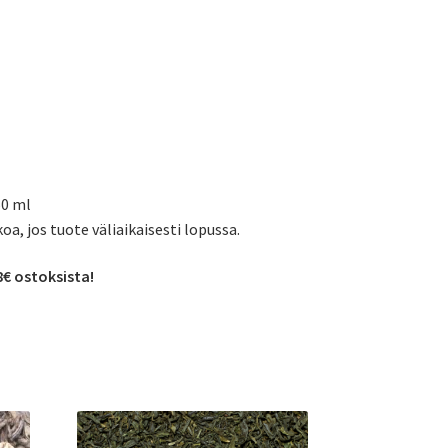
50 ml
koa, jos tuote väliaikaisesti lopussa.
8€ ostoksista!