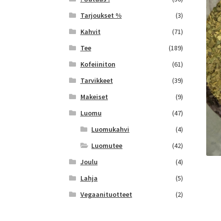
Tarjoukset %
(3)
Kahvit
(71)
Tee
(189)
Kofeiiniton
(61)
Tarvikkeet
(39)
Makeiset
(9)
Luomu
(47)
Luomukahvi
(4)
Luomutee
(42)
Joulu
(4)
Lahja
(5)
Vegaanituotteet
(2)