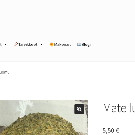
t
Tarvikkeet
Makeiset
Blogi
rogram
Kassa
Kauppa
Oma tili
Ostoskori
Tilaus- ja sopimusehdot
luomu
Mate 
5,50
€