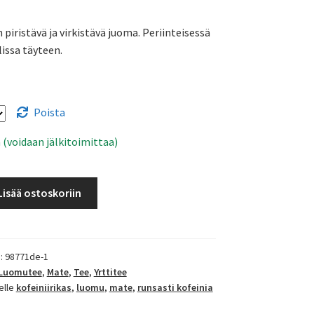
 piristävä ja virkistävä juoma. Periinteisessä
lissa täyteen.
Poista
 (voidaan jälkitoimittaa)
Lisää ostoskoriin
):
98771de-1
Luomutee
,
Mate
,
Tee
,
Yrttitee
elle
kofeiniirikas
,
luomu
,
mate
,
runsasti kofeinia