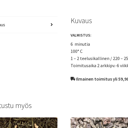
Kuvaus
aus
VALMISTUS:
6 minutia
100° C
1 – 2 teelusikallinen / 220 – 2
Toimitusaika 2 arkkipv.-6 viik
Ilmainen toimitus yli 59,9
tustu myös