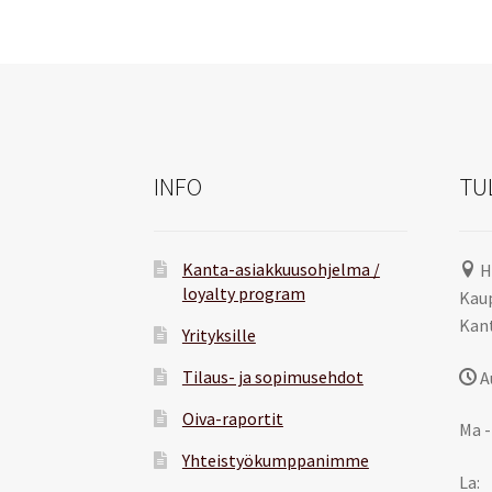
INFO
TU
Kanta-asiakkuusohjelma /
H
loyalty program
Kaup
Kant
Yrityksille
Tilaus- ja sopimusehdot
A
Oiva-raportit
Ma -
Yhteistyökumppanimme
La: