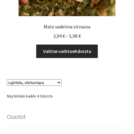
Mate vadelma sitruuna
Hintaluokka:
3,94
€
–
5,98
€
3,94 €
Tällä
-
Valitse vaihtoehdoista
tuotteella
5,98 €
on
useampi
muunnelma.
Voit
tehdä
Näytetään kaikki 4 tulosta
valinnat
tuotteen
sivulla.
Osastot