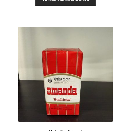
tuotteella
44,98 €
on
useampi
muunnelma.
Voit
tehdä
valinnat
tuotteen
sivulla.