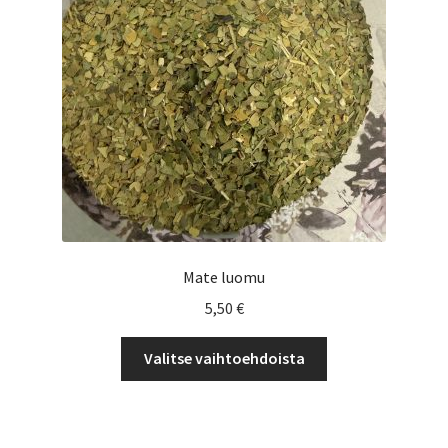
Yrityksille
Mate luomu
5,50
€
Tällä
Valitse vaihtoehdoista
tuotteella
on
useampi
muunnelma.