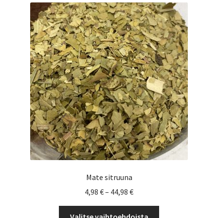
Voit
tehdä
valinnat
tuotteen
sivulla.
Mate sitruuna
Hintaluokka:
4,98
€
–
44,98
€
4,98 €
Tällä
-
Valitse vaihtoehdoista