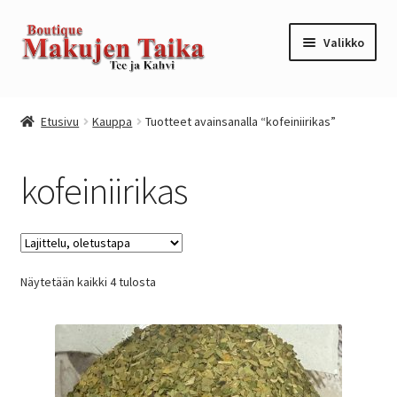
Siirry
Siirry
Valikko
navigointiin
sisältöön
Etusivu
Etusivu
Kauppa
Tuotteet avainsanalla “kofeiniirikas”
Kanta-asiakkuusohjelma / loyalty program
kofeiniirikas
Kassa
Kauppa
Näytetään kaikki 4 tulosta
Oma tili
Ostoskori
Tilaus- ja sopimusehdot