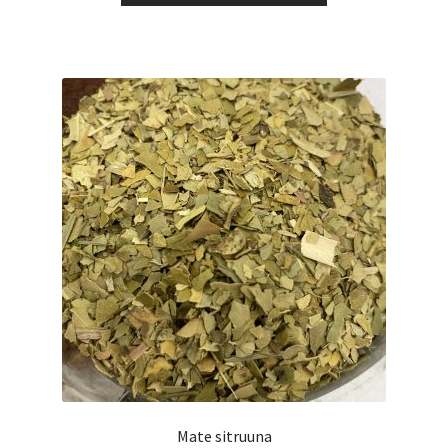
6,50 €
on
useampi
muunnelma.
Voit
tehdä
valinnat
tuotteen
sivulla.
Mate sitruuna