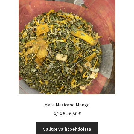
Voit
tehdä
valinnat
tuotteen
sivulla.
Mate Mexicano Mango
Hintaluokka:
4,14
€
–
6,50
€
4,14 €
Tällä
-
Valitse vaihtoehdoista
tuotteella