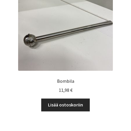
Yrityksille
Bombila
11,98
€
Lisää ostoskoriin