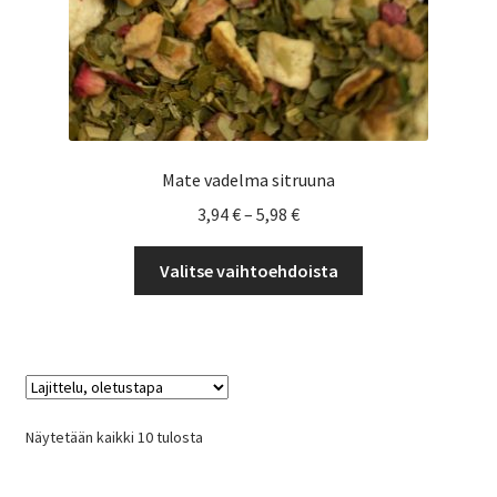
Mate vadelma sitruuna
Hintaluokka:
3,94
€
–
5,98
€
3,94 €
Tällä
-
Valitse vaihtoehdoista
tuotteella
5,98 €
on
useampi
muunnelma.
Voit
tehdä
Näytetään kaikki 10 tulosta
valinnat
tuotteen