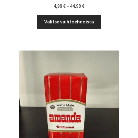
Hintaluokka:
4,98
€
–
44,98
€
4,98 €
Tällä
-
Valitse vaihtoehdoista
tuotteella
44,98 €
on
useampi
muunnelma.
Voit
tehdä
valinnat
tuotteen
sivulla.