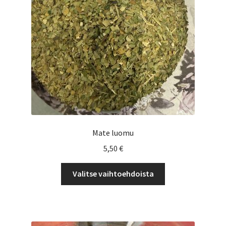
Mate luomu
5,50
€
Tällä
Valitse vaihtoehdoista
tuotteella
on
useampi
muunnelma.