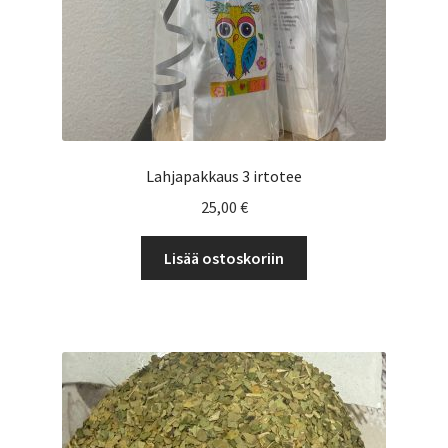
Lahjapakkaus 3 irtotee
25,00
€
Lisää ostoskoriin