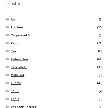
sivulla.
Osastot
Ale
(3)
! Uutuus !
(30)
Tarjoukset %
(3)
Kahvit
(71)
Tee
(189)
Kofeiiniton
(61)
Tarvikkeet
(39)
Makeiset
(9)
Luomu
(47)
Joulu
(4)
Lahja
(5)
Vegaanituotteet
(2)