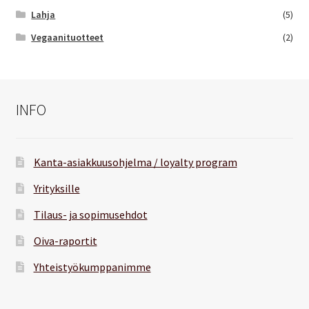
Lahja
(5)
Vegaanituotteet
(2)
INFO
Kanta-asiakkuusohjelma / loyalty program
Yrityksille
Tilaus- ja sopimusehdot
Oiva-raportit
Yhteistyökumppanimme