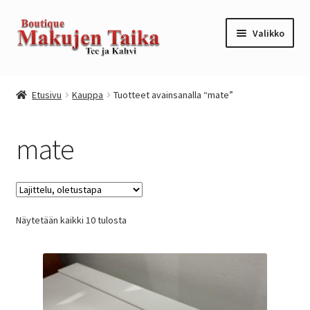
Siirry
Siirry
Valikko
navigointiin
sisältöön
Etusivu
Etusivu
Kauppa
Tuotteet avainsanalla “mate”
Kanta-asiakkuusohjelma / loyalty program
mate
Kassa
Kauppa
Näytetään kaikki 10 tulosta
Oma tili
Ostoskori
Tilaus- ja sopimusehdot