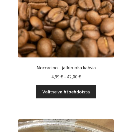
Moccacino – jälkiruoka kahvia
Hintaluokka:
4,99
€
–
42,00
€
4,99 €
Tällä
-
Valitse vaihtoehdoista
tuotteella
42,00 €
on
useampi
muunnelma.
Voit