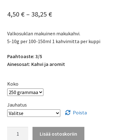
Hintaluokka:
4,50
€
–
38,25
€
4,50 €
Valkosuklan makuinen makukahvi.
-
5-10g per 100-150ml 1 kahvimitta per kuppi
38,25 €
Paahtoaste: 3/5
Ainesosat: Kahvi ja aromit
Koko
Jauhatus
Poista
Valkosuklaa
Lisää ostoskoriin
-