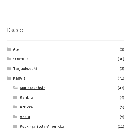
useampi
muunnelma.
Voit
tehdä
Osastot
valinnat
tuotteen
sivulla.
Ale
(3)
! Uutuus !
(30)
Tarjoukset %
(3)
Kahvit
(71)
Maustekahvit
(43)
Karibia
(4)
Afrikka
(5)
Aasia
(5)
Keski- ja Etelä-Amerikka
(11)