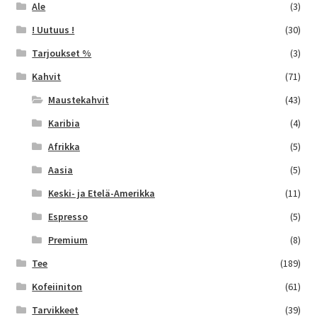
Ale
(3)
! Uutuus !
(30)
Tarjoukset %
(3)
Kahvit
(71)
Maustekahvit
(43)
Karibia
(4)
Afrikka
(5)
Aasia
(5)
Keski- ja Etelä-Amerikka
(11)
Espresso
(5)
Premium
(8)
Tee
(189)
Kofeiiniton
(61)
Tarvikkeet
(39)