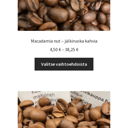
Macadamia nut – jälkiruoka kahvia
Hintaluokka:
4,50
€
–
38,25
€
4,50 €
Tällä
-
Valitse vaihtoehdoista
tuotteella
38,25 €
on
useampi
muunnelma.
Voit
tehdä
valinnat
tuotteen
sivulla.