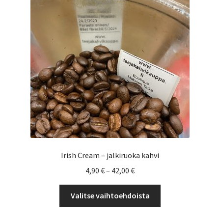
tehdä
valinnat
tuotteen
sivulla.
Irish Cream – jälkiruoka kahvi
Hintaluokka:
4,90
€
–
42,00
€
4,90 €
Tällä
-
Valitse vaihtoehdoista
tuotteella
42,00 €
on