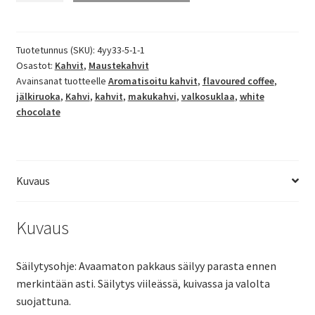
jälkiruokakahvi
määrä
Tuotetunnus (SKU):
4уу33-5-1-1
Osastot:
Kahvit
,
Maustekahvit
Avainsanat tuotteelle
Aromatisoitu kahvit
,
flavoured coffee
,
jälkiruoka
,
Kahvi
,
kahvit
,
makukahvi
,
valkosuklaa
,
white
chocolate
Kuvaus
Kuvaus
Säilytysohje: Avaamaton pakkaus säilyy parasta ennen
merkintään asti. Säilytys viileässä, kuivassa ja valolta
suojattuna.