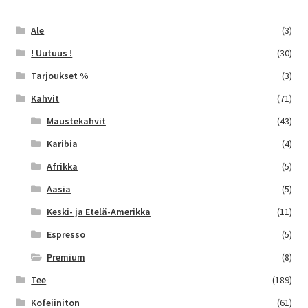
tuotteen
sivulla.
Ale
(3)
! Uutuus !
(30)
Tarjoukset %
(3)
Kahvit
(71)
Maustekahvit
(43)
Karibia
(4)
Afrikka
(5)
Aasia
(5)
Keski- ja Etelä-Amerikka
(11)
Espresso
(5)
Premium
(8)
Tee
(189)
Kofeiiniton
(61)