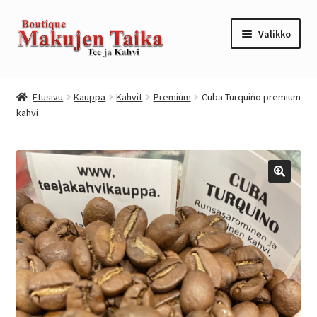
Siirry
Siirry
Valikko
navigointiin
sisältöön
Etusivu
Etusivu
Kauppa
Kahvit
Premium
Cuba Turquino premium
kahvi
Kanta-asiakkuusohjelma / loyalty program
Kassa
Kauppa
Oma tili
Ostoskori
Tilaus- ja sopimusehdot