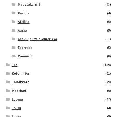
Maustekahvit
(43)
Karibia
(4)
Afrikka
(5)
Aasia
(5)
Keski- ja Etelä-Amerikka
(11)
Espresso
(5)
Premium
(8)
Tee
(189)
Kofeiiniton
(61)
Tarvikkeet
(39)
Makeiset
(9)
Luomu
(47)
Joulu
(4)
Lahja
(5)