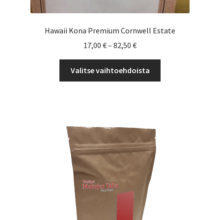
Hawaii Kona Premium Cornwell Estate
Hintaluokka:
17,00
€
–
82,50
€
17,00 €
Tällä
-
Valitse vaihtoehdoista
tuotteella
82,50 €
on
useampi
muunnelma.
Voit
tehdä
valinnat
tuotteen
sivulla.