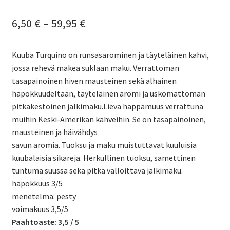
Hintaluokka:
6,50
€
–
59,95
€
6,50 €
Kuuba Turquino on runsasarominen ja täyteläinen kahvi,
-
jossa rehevä makea suklaan maku. Verrattoman
59,95 €
tasapainoinen hiven mausteinen sekä alhainen
hapokkuudeltaan, täyteläinen aromi ja uskomattoman
pitkäkestoinen jälkimaku.Lievä happamuus verrattuna
muihin Keski-Amerikan kahveihin. Se on tasapainoinen,
mausteinen ja häivähdys
savun aromia. Tuoksu ja maku muistuttavat kuuluisia
kuubalaisia sikareja. Herkullinen tuoksu, samettinen
tuntuma suussa sekä pitkä valloittava jälkimaku.
hapokkuus 3/5
menetelmä: pesty
voimakuus 3,5/5
Paahtoaste: 3,5
/ 5