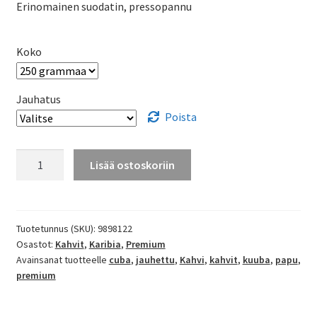
Erinomainen suodatin, pressopannu
Koko
Jauhatus
Poista
Cuba
Lisää ostoskoriin
Turquino
premium
kahvi
määrä
Tuotetunnus (SKU):
9898122
Osastot:
Kahvit
,
Karibia
,
Premium
Avainsanat tuotteelle
cuba
,
jauhettu
,
Kahvi
,
kahvit
,
kuuba
,
papu
,
premium