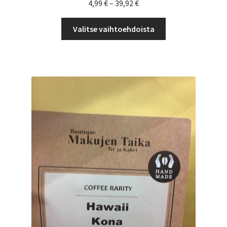
Hintaluokka:
4,99
€
–
39,92
€
4,99 €
Tällä
-
Valitse vaihtoehdoista
tuotteella
39,92 €
on
useampi
muunnelma.
Voit
tehdä
valinnat
tuotteen
sivulla.