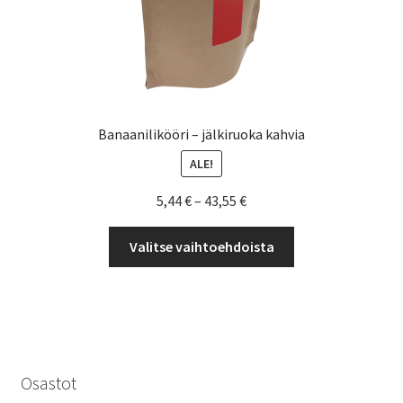
Banaanilikööri – jälkiruoka kahvia
ALE!
Hintaluokka:
5,44
€
–
43,55
€
5,44 €
Tällä
-
Valitse vaihtoehdoista
tuotteella
43,55 €
on
useampi
muunnelma.
Voit
tehdä
Osastot
valinnat