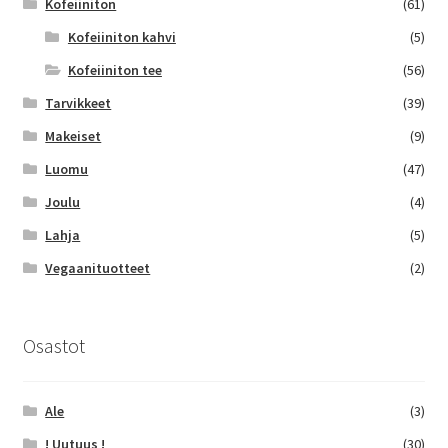
Kofeiiniton
(61)
Kofeiiniton kahvi
(5)
Kofeiiniton tee
(56)
Tarvikkeet
(39)
Makeiset
(9)
Luomu
(47)
Joulu
(4)
Lahja
(5)
Vegaanituotteet
(2)
Osastot
Ale
(3)
! Uutuus !
(30)