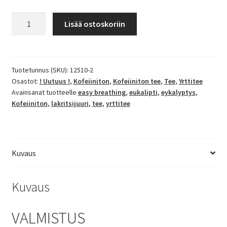
Eukalyptus
Lisää ostoskoriin
-
yrttitee
määrä
Tuotetunnus (SKU):
12510-2
Osastot:
! Uutuus !
,
Kofeiiniton
,
Kofeiiniton tee
,
Tee
,
Yrttitee
Avainsanat tuotteelle
easy breathing
,
eukalipti
,
eykalyptys
,
Kofeiiniton
,
lakritsijuuri
,
tee
,
yrttitee
Kuvaus
Kuvaus
VALMISTUS