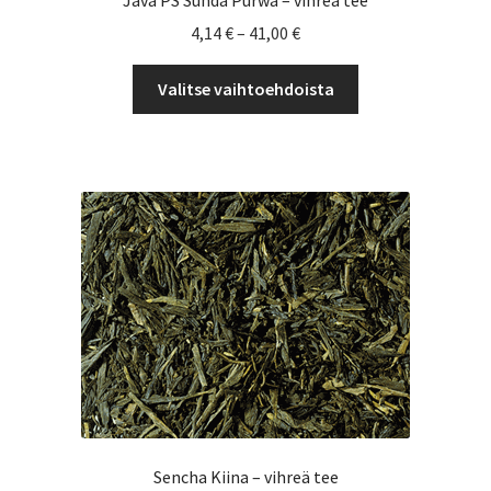
Hintaluokka:
4,14
€
–
41,00
€
4,14 €
Tällä
-
Valitse vaihtoehdoista
tuotteella
41,00 €
on
useampi
muunnelma.
Voit
tehdä
valinnat
tuotteen
sivulla.
Sencha Kiina – vihreä tee