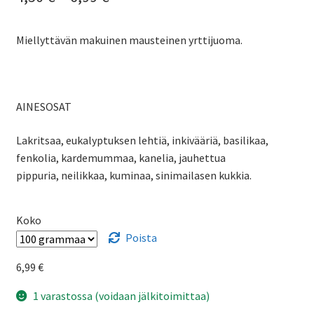
4,50 €
Miellyttävän makuinen mausteinen yrttijuoma.
-
6,99 €
AINESOSAT
Lakritsaa, eukalyptuksen lehtiä, inkivääriä, basilikaa,
fenkolia, kardemummaa, kanelia, jauhettua
pippuria, neilikkaa, kuminaa, sinimailasen kukkia.
Koko
Poista
6,99
€
1 varastossa (voidaan jälkitoimittaa)