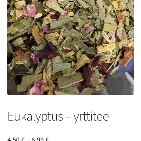
Yrityksille
Eukalyptus – yrttitee
Hintaluokka:
4,50
€
–
6,99
€