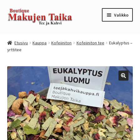
Siirry
Siirry
Valikko
navigointiin
sisältöön
Etusivu
Etusivu
Kauppa
Kofeiiniton
Kofeiiniton tee
Eukalyptus –
yrttitee
Kanta-asiakkuusohjelma / loyalty program
Kassa
Kauppa
Oma tili
Ostoskori
Tilaus- ja sopimusehdot