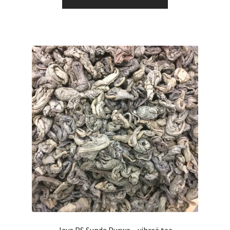
tuotteella
7,50 €
on
useampi
muunnelma.
Voit
tehdä
valinnat
tuotteen
sivulla.
Java PS Sunda Purwa – vihreä tee