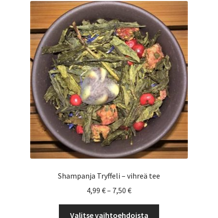
Shampanja Tryffeli – vihreä tee
Hintaluokka:
4,99
€
–
7,50
€
4,99 €
Tällä
-
Valitse vaihtoehdoista