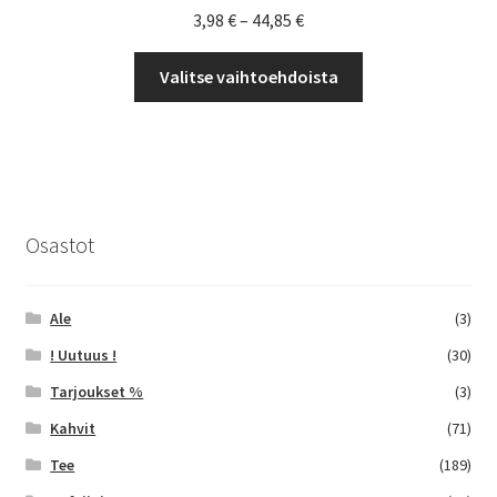
Hintaluokka:
3,98
€
–
44,85
€
3,98 €
Tällä
-
Valitse vaihtoehdoista
tuotteella
44,85 €
on
useampi
muunnelma.
Voit
tehdä
Osastot
valinnat
tuotteen
sivulla.
Ale
(3)
! Uutuus !
(30)
Tarjoukset %
(3)
Kahvit
(71)
Tee
(189)