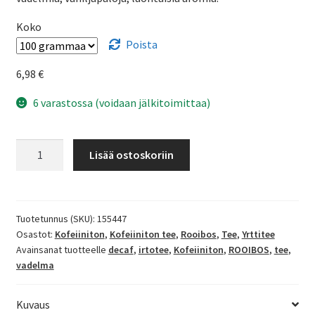
Koko
Poista
6,98
€
6 varastossa (voidaan jälkitoimittaa)
Sweet
Lisää ostoskoriin
Sin
-
rooibos
määrä
Tuotetunnus (SKU):
155447
Osastot:
Kofeiiniton
,
Kofeiiniton tee
,
Rooibos
,
Tee
,
Yrttitee
Avainsanat tuotteelle
decaf
,
irtotee
,
Kofeiiniton
,
ROOIBOS
,
tee
,
vadelma
Kuvaus