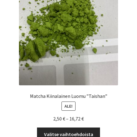
valinnat
tuotteen
sivulla.
Matcha Kiinalainen Luomu ”Taishan”
ALE!
Hintaluokka:
2,50
€
–
16,72
€
2,50 €
Tällä
-
Valitse vaihtoehdoista