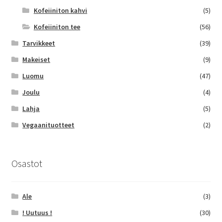
Kofeiiniton kahvi
(5)
Kofeiiniton tee
(56)
Tarvikkeet
(39)
Makeiset
(9)
Luomu
(47)
Joulu
(4)
Lahja
(5)
Vegaanituotteet
(2)
Osastot
Ale
(3)
! Uutuus !
(30)