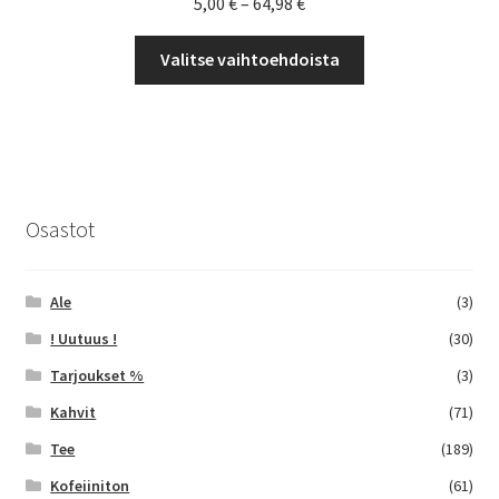
Hintaluokka:
5,00
€
–
64,98
€
5,00 €
Tällä
-
Valitse vaihtoehdoista
tuotteella
64,98 €
on
useampi
muunnelma.
Voit
tehdä
Osastot
valinnat
tuotteen
sivulla.
Ale
(3)
! Uutuus !
(30)
Tarjoukset %
(3)
Kahvit
(71)
Tee
(189)
Kofeiiniton
(61)