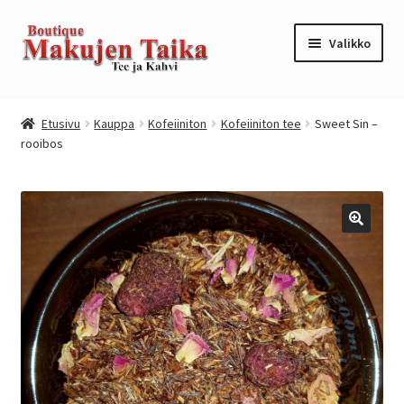
Siirry
Siirry
Valikko
navigointiin
sisältöön
Etusivu
Etusivu
Kauppa
Kofeiiniton
Kofeiiniton tee
Sweet Sin –
rooibos
Kanta-asiakkuusohjelma / loyalty program
Kassa
Kauppa
Oma tili
Ostoskori
Tilaus- ja sopimusehdot