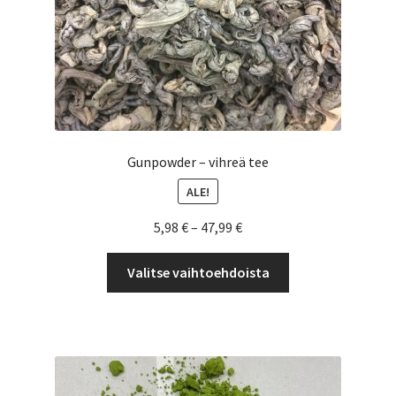
Gunpowder – vihreä tee
ALE!
Hintaluokka:
5,98
€
–
47,99
€
5,98 €
Tällä
-
Valitse vaihtoehdoista
tuotteella
47,99 €
on
useampi
muunnelma.
Voit
tehdä