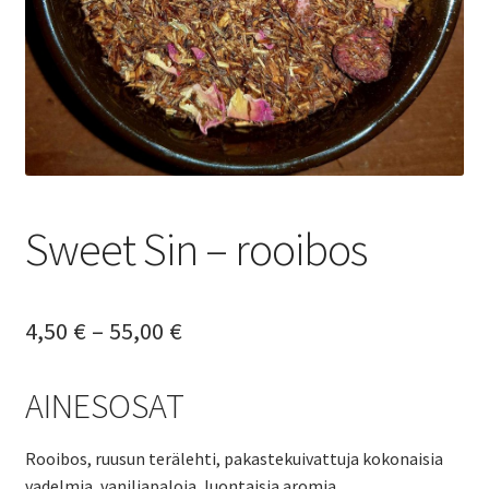
Yrityksille
Sweet Sin – rooibos
Hintaluokka:
4,50
€
–
55,00
€
4,50 €
AINESOSAT
-
55,00 €
Rooibos, ruusun terälehti, pakastekuivattuja kokonaisia
vadelmia, vaniljapaloja, luontaisia aromia.