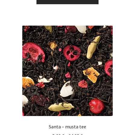
tuotteella
16,72 €
on
useampi
muunnelma.
Voit
tehdä
valinnat
tuotteen
sivulla.
Santa – musta tee