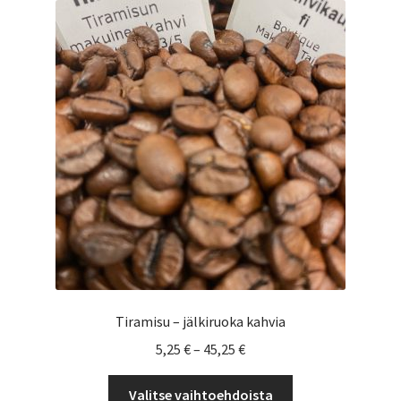
Voit
tehdä
valinnat
tuotteen
sivulla.
Tiramisu – jälkiruoka kahvia
Hintaluokka:
5,25
€
–
45,25
€
5,25 €
Tällä
-
Valitse vaihtoehdoista