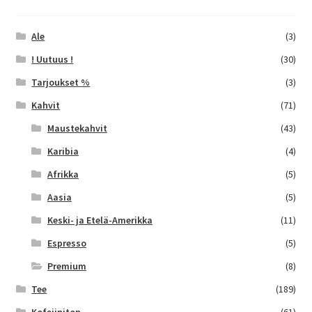
Ale
(3)
! Uutuus !
(30)
Tarjoukset %
(3)
Kahvit
(71)
Maustekahvit
(43)
Karibia
(4)
Afrikka
(5)
Aasia
(5)
Keski- ja Etelä-Amerikka
(11)
Espresso
(5)
Premium
(8)
Tee
(189)