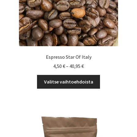
Espresso Star Of Italy
Hintaluokka:
4,50
€
–
40,95
€
4,50 €
Tällä
-
Valitse vaihtoehdoista
tuotteella
40,95 €
on
useampi
muunnelma.
Voit
tehdä
valinnat