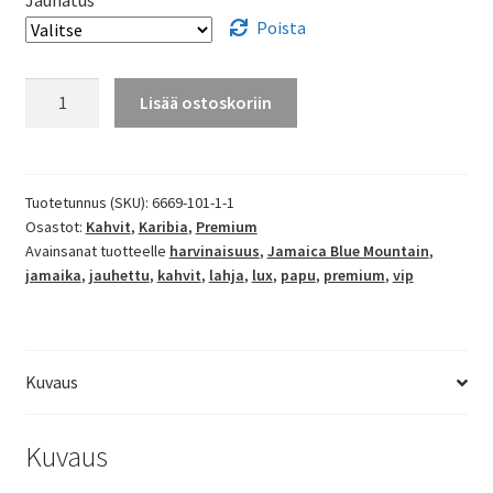
Poista
Jamaika
Lisää ostoskoriin
Blue
Mountain
määrä
Tuotetunnus (SKU):
6669-101-1-1
Osastot:
Kahvit
,
Karibia
,
Premium
Avainsanat tuotteelle
harvinaisuus
,
Jamaica Blue Mountain
,
jamaika
,
jauhettu
,
kahvit
,
lahja
,
lux
,
papu
,
premium
,
vip
Kuvaus
Kuvaus