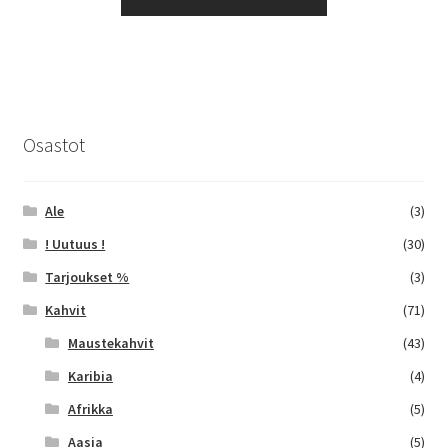
tuotteella
45,25 €
on
useampi
muunnelma.
Voit
tehdä
Osastot
valinnat
tuotteen
sivulla.
Ale
(3)
! Uutuus !
(30)
Tarjoukset %
(3)
Kahvit
(71)
Maustekahvit
(43)
Karibia
(4)
Afrikka
(5)
Aasia
(5)