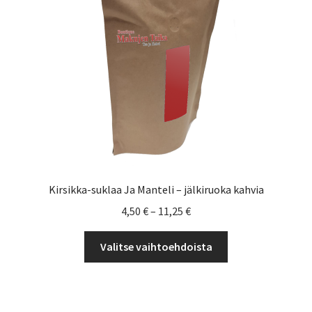
tuotteen
sivulla.
Kirsikka-suklaa Ja Manteli – jälkiruoka kahvia
Hintaluokka:
4,50
€
–
11,25
€
4,50 €
Tällä
-
Valitse vaihtoehdoista
tuotteella
11,25 €
on
useampi
muunnelma.