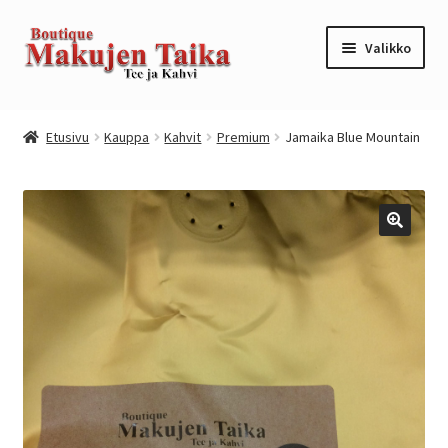
Siirry
Siirry
Valikko
navigointiin
sisältöön
Etusivu
Etusivu
Kauppa
Kahvit
Premium
Jamaika Blue Mountain
Kanta-asiakkuusohjelma / loyalty program
Kassa
Kauppa
Oma tili
Ostoskori
Tilaus- ja sopimusehdot