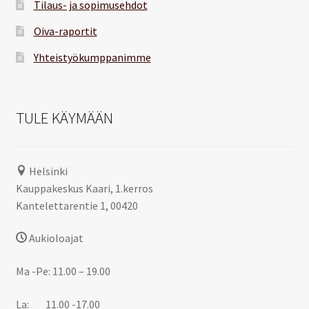
Tilaus- ja sopimusehdot
Oiva-raportit
Yhteistyökumppanimme
TULE KÄYMÄÄN
Helsinki
Kauppakeskus Kaari, 1.kerros
Kantelettarentie 1, 00420
Aukioloajat
Ma -Pe: 11.00 – 19.00
La: 11.00 -17.00