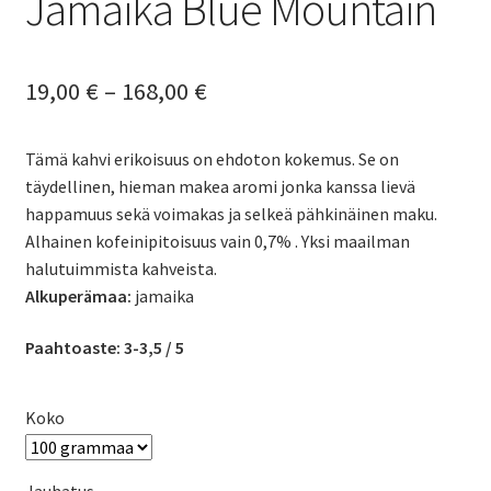
Jamaika Blue Mountain
Hintaluokka:
19,00
€
–
168,00
€
19,00 €
Tämä kahvi erikoisuus on ehdoton kokemus. Se on
-
täydellinen, hieman makea aromi jonka kanssa lievä
168,00 €
happamuus sekä voimakas ja selkeä pähkinäinen maku.
Alhainen kofeinipitoisuus vain 0,7% . Yksi maailman
halutuimmista kahveista.
Alkuperämaa:
jamaika
Paahtoaste:
3-3,5 / 5
Koko
Jauhatus