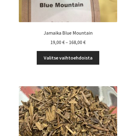
Jamaika Blue Mountain
Hintaluokka:
19,00
€
–
168,00
€
19,00 €
Tällä
-
Valitse vaihtoehdoista
tuotteella
168,00 €
on
useampi
muunnelma.
Voit
tehdä
valinnat
tuotteen
sivulla.