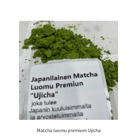
on
useampi
muunnelma.
Voit
tehdä
valinnat
tuotteen
sivulla.
Matcha luomu premium Ujicha