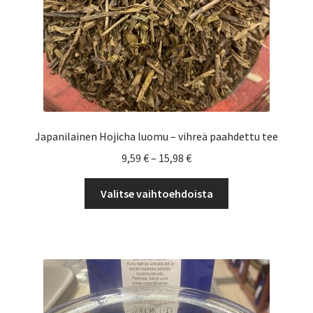
Japanilainen Hojicha luomu – vihreä paahdettu tee
Hintaluokka:
9,59
€
–
15,98
€
9,59 €
Tällä
-
Valitse vaihtoehdoista
tuotteella
15,98 €
on
useampi
muunnelma.
Voit
tehdä
valinnat