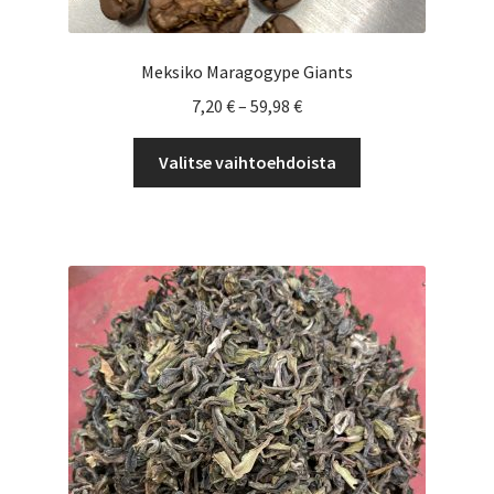
Meksiko Maragogype Giants
Hintaluokka:
7,20
€
–
59,98
€
7,20 €
Tällä
-
Valitse vaihtoehdoista
tuotteella
59,98 €
on
useampi
muunnelma.
Voit
tehdä
valinnat
tuotteen
sivulla.