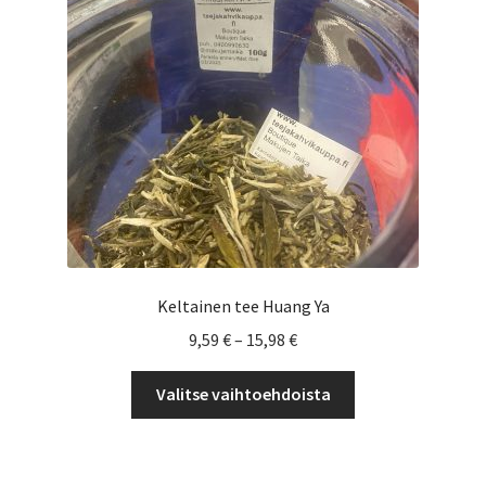
tuotteen
sivulla.
Keltainen tee Huang Ya
Hintaluokka:
9,59
€
–
15,98
€
9,59 €
Tällä
-
Valitse vaihtoehdoista
tuotteella
15,98 €
on
useampi