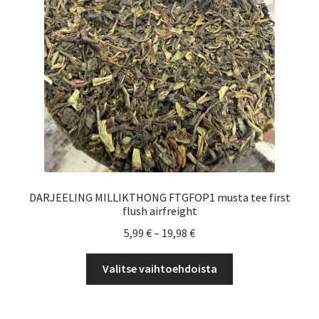
Yrityksille
DARJEELING MILLIKTHONG FTGFOP1 musta tee first
flush airfreight
Hintaluokka:
5,99
€
–
19,98
€
5,99 €
Tällä
-
Valitse vaihtoehdoista
tuotteella
19,98 €
on
useampi