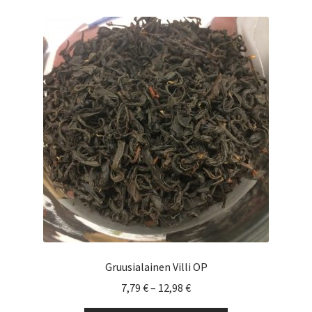
muunnelma.
Voit
tehdä
valinnat
tuotteen
sivulla.
Gruusialainen Villi OP
Hintaluokka:
7,79
€
–
12,98
€
7,79 €