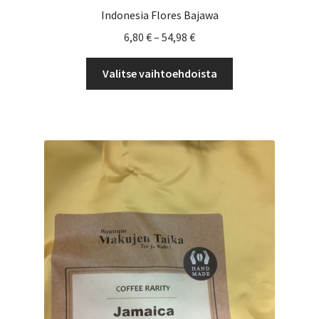
Indonesia Flores Bajawa
Hintaluokka:
6,80
€
–
54,98
€
6,80 €
Tällä
-
Valitse vaihtoehdoista
tuotteella
54,98 €
on
useampi
muunnelma.
Voit
tehdä
valinnat
tuotteen
sivulla.