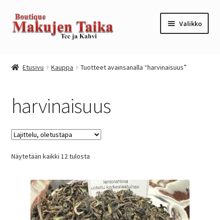
Siirry
Siirry
Valikko
navigointiin
sisältöön
Etusivu
Etusivu
Kauppa
Tuotteet avainsanalla “harvinaisuus”
Kanta-asiakkuusohjelma / loyalty program
harvinaisuus
Kassa
Kauppa
Näytetään kaikki 12 tulosta
Oma tili
Ostoskori
Tilaus- ja sopimusehdot