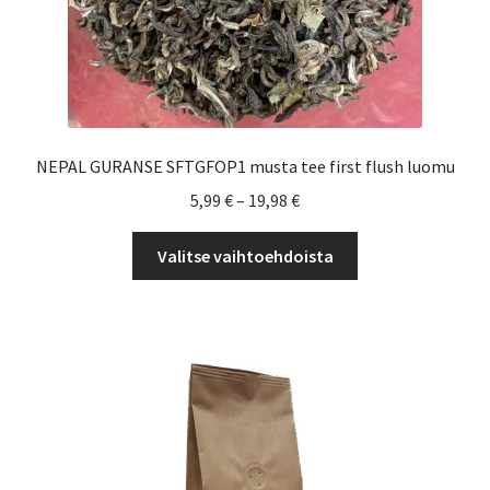
NEPAL GURANSE SFTGFOP1 musta tee first flush luomu
Hintaluokka:
5,99
€
–
19,98
€
5,99 €
Tällä
-
Valitse vaihtoehdoista
tuotteella
19,98 €
on
useampi
muunnelma.
Voit
tehdä
valinnat
tuotteen
sivulla.