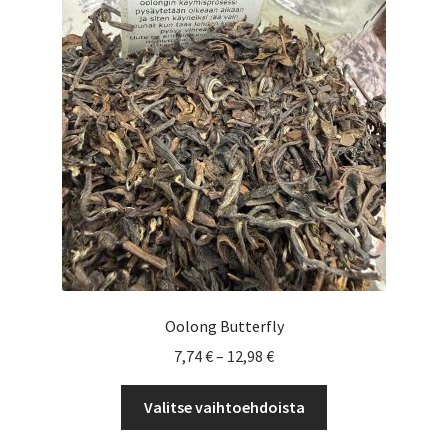
tehdä
valinnat
tuotteen
sivulla.
Oolong Butterfly
Hintaluokka:
7,74
€
–
12,98
€
7,74 €
Tällä
-
Valitse vaihtoehdoista
tuotteella
12,98 €
on