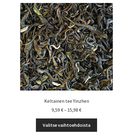
muunnelma.
Voit
tehdä
valinnat
tuotteen
sivulla.
Keltainen tee Yinzhen
Hintaluokka:
9,59
€
–
15,98
€
9,59 €
Tällä
-
Valitse vaihtoehdoista
tuotteella
15,98 €