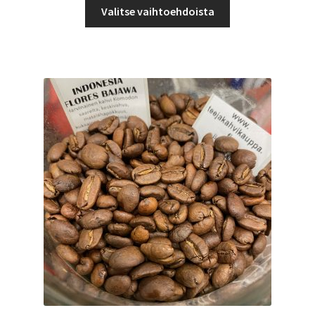
Tällä
-
Valitse vaihtoehdoista
tuotteella
12,98 €
on
useampi
muunnelma.
Voit
tehdä
valinnat
tuotteen
sivulla.