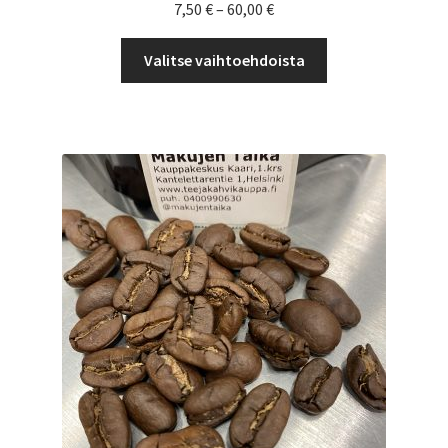
Hintaluokka:
7,50
€
–
60,00
€
7,50 €
Tällä
-
Valitse vaihtoehdoista
tuotteella
60,00 €
on
useampi
muunnelma.
Voit
tehdä
valinnat
tuotteen
sivulla.