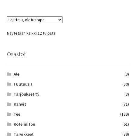
useampi
muunnelma.
Voit
tehdä
Näytetään kaikki 12 tulosta
valinnat
tuotteen
sivulla.
Osastot
Ale
(3)
! Uutuus !
(30)
Tarjoukset %
(3)
Kahvit
(71)
Tee
(189)
Kofeiiniton
(61)
Tarvikkeet
(39)