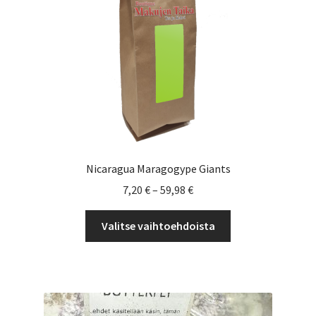
Nicaragua Maragogype Giants
Hintaluokka:
7,20
€
–
59,98
€
7,20 €
Tällä
-
Valitse vaihtoehdoista
tuotteella
59,98 €
on
useampi
muunnelma.
Voit