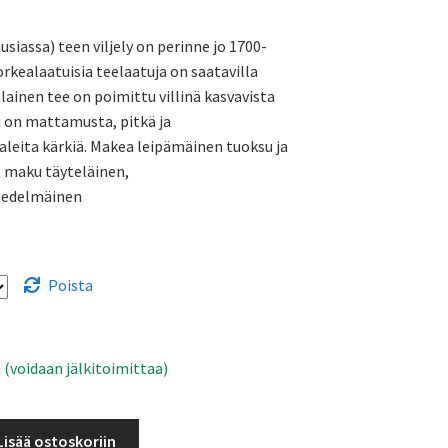
7,79 €
siassa) teen viljely on perinne jo 1700-
-
orkealaatuisia teelaatuja on saatavilla
12,98 €
lainen tee on poimittu villinä kasvavista
i on mattamusta, pitkä ja
aaleita kärkiä. Makea leipämäinen tuoksu ja
, maku täyteläinen,
hedelmäinen
Poista
 (voidaan jälkitoimittaa)
Lisää ostoskoriin