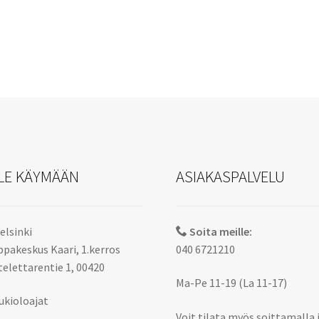
sivulla.
LE KÄYMÄÄN
ASIAKASPALVELU
elsinki
Soita meille:
pakeskus Kaari, 1.kerros
040 6721210
elettarentie 1, 00420
Ma-Pe 11-19 (La 11-17)
ukioloajat
Voit tilata myös soittamalla 