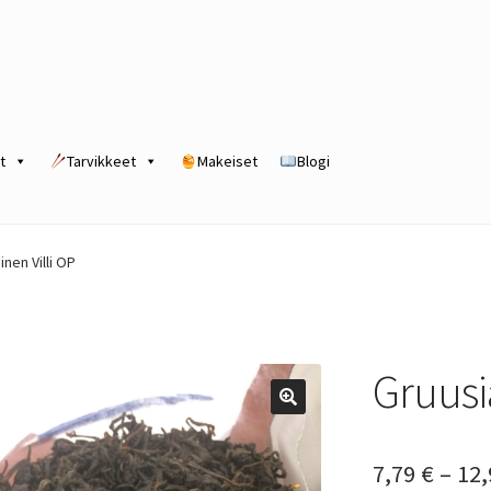
t
Tarvikkeet
Makeiset
Blogi
rogram
Kassa
Kauppa
Oma tili
Ostoskori
Tilaus- ja sopimusehdot
inen Villi OP
Gruusia
7,79
€
–
12