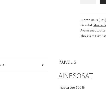
Villi
OP
määrä
Tuotetunnus (SKU
Osastot:
Musta t
Avainsanat tuotte
Maustamaton te
Kuvaus
aus
AINESOSAT
musta tee 100%.