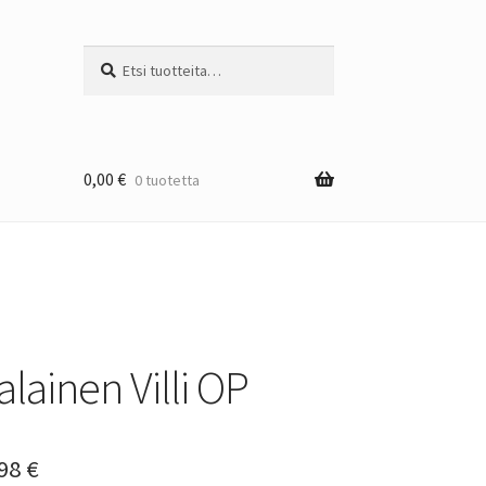
Etsi:
Haku
0,00
€
0 tuotetta
lainen Villi OP
Hintaluokka:
,98
€