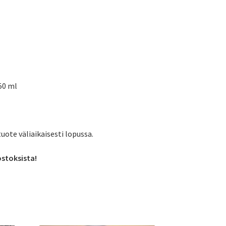
250 ml
tuote väliaikaisesti lopussa.
ostoksista!