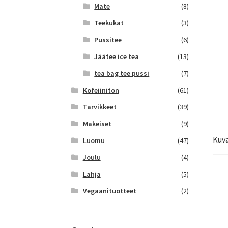
Mate
(8)
Teekukat
(3)
Pussitee
(6)
Jäätee ice tea
(13)
tea bag tee pussi
(7)
Kofeiiniton
(61)
Tarvikkeet
(39)
Makeiset
(9)
Kuv
Luomu
(47)
Joulu
(4)
Lahja
(5)
Vegaanituotteet
(2)