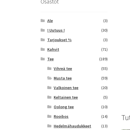
Osastot
Ale
(3)
! Uutuus !
(30)
Tarjoukset %
(3)
Kahvit
(71)
Tee
(189)
Vihreä tee
(55)
Musta tee
(59)
Valkoinen tee
(20)
Keltainen tee
(5)
Oolong tee
(10)
Tu
Rooibos
(14)
Hedelmähaudukkeet
(13)