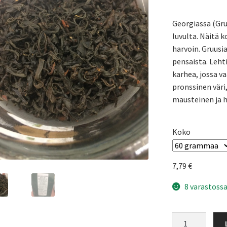
Georgiassa (Gruu
luvulta. Näitä k
harvoin. Gruusia
pensaista. Leht
karhea, jossa v
pronssinen väri
mausteinen ja 
Koko
7,79
€
8 varastossa
Gruusialainen