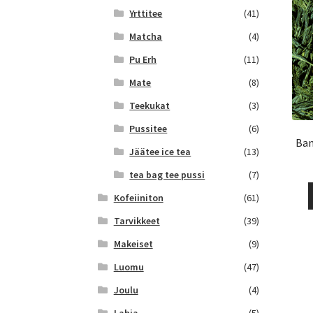
Yrttitee
(41)
Matcha
(4)
Pu Erh
(11)
Mate
(8)
Teekukat
(3)
Pussitee
(6)
Ban
Jäätee ice tea
(13)
tea bag tee pussi
(7)
Kofeiiniton
(61)
Tarvikkeet
(39)
Makeiset
(9)
Luomu
(47)
Joulu
(4)
Lahja
(5)