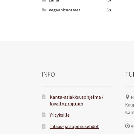
Vegaanituotteet
(2)
INFO
TU
Kanta-asiakkuusohjelma /
H
loyalty program
Kaup
Kant
Yrityksille
Tilaus- ja sopimusehdot
A