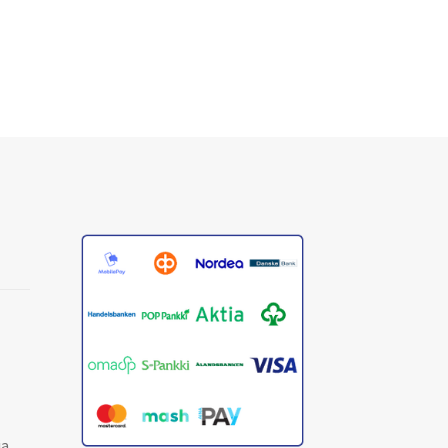
tehdä
tuotteen
valinnat
sivulla.
tuotteen
sivulla.
ja