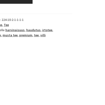
):
224-10-2-1-1-1-1
ee
,
Tee
elle
harvinaisuus
,
haudutus
,
irtotee
,
e
,
musta tee
,
premium
,
tee
,
villi