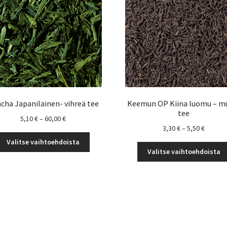
cha Japanilainen- vihreä tee
Keemun OP Kiina luomu – m
tee
Hintaluokka:
5,10
€
–
60,00
€
Hintalu
3,30
€
–
5,50
€
5,10 €
Tällä
3,30 €
-
Valitse vaihtoehdoista
tuotteella
-
60,00 €
Valitse vaihtoehdoista
on
5,50 €
useampi
muunnelma.
Voit
tehdä
valinnat
tuotteen