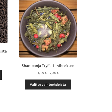
usta
okka:
Shampanja Tryffeli – vihreä tee
Tällä
Hintaluokka:
4,99
€
–
7,50
€
tuotteella
4,99 €
Tällä
on
-
Valitse vaihtoehdoista
tuotteella
useampi
7,50 €
on
muunnelma.
useampi
Voit
muunnelma.
tehdä
Voit
valinnat