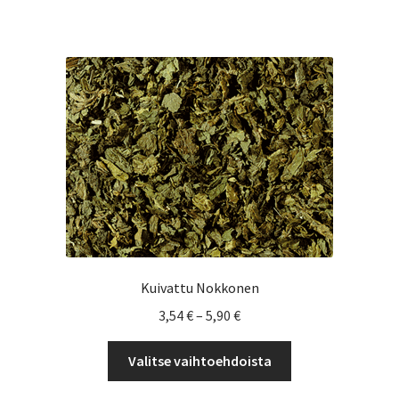
on
useampi
muunnelma.
Voit
tehdä
valinnat
tuotteen
sivulla.
Kuivattu Nokkonen
Hintaluokka:
3,54
€
–
5,90
€
3,54 €
Tällä
-
Valitse vaihtoehdoista
tuotteella
5,90 €
on