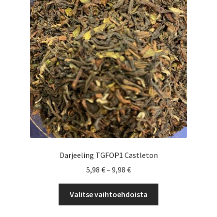
tehdä
valinnat
tuotteen
sivulla.
Darjeeling TGFOP1 Castleton
Hintaluokka:
5,98
€
–
9,98
€
5,98 €
Tällä
-
Valitse vaihtoehdoista
tuotteella
9,98 €
on