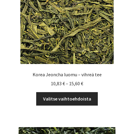
tehdä
valinnat
tuotteen
sivulla.
Korea Jeoncha luomu – vihreä tee
Hintaluokka:
10,83
€
–
15,60
€
10,83 €
Tällä
-
Valitse vaihtoehdoista
tuotteella
15,60 €
on
useampi
muunnelma.
Voit