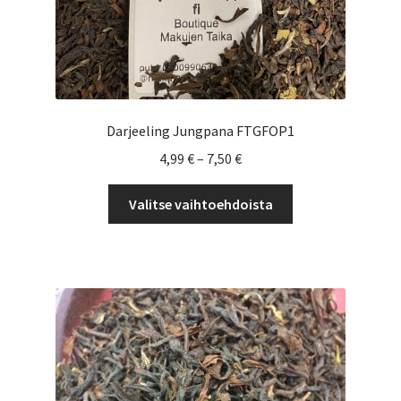
Darjeeling Jungpana FTGFOP1
Hintaluokka:
4,99
€
–
7,50
€
4,99 €
Tällä
-
Valitse vaihtoehdoista
tuotteella
7,50 €
on
useampi
muunnelma.
Voit
tehdä
valinnat
tuotteen
sivulla.