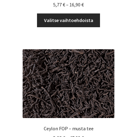
Hintaluokka:
5,77
€
–
16,90
€
5,77 €
Tällä
-
Valitse vaihtoehdoista
tuotteella
16,90 €
on
useampi
muunnelma.
Voit
tehdä
valinnat
tuotteen
sivulla.
Ceylon FOP – musta tee