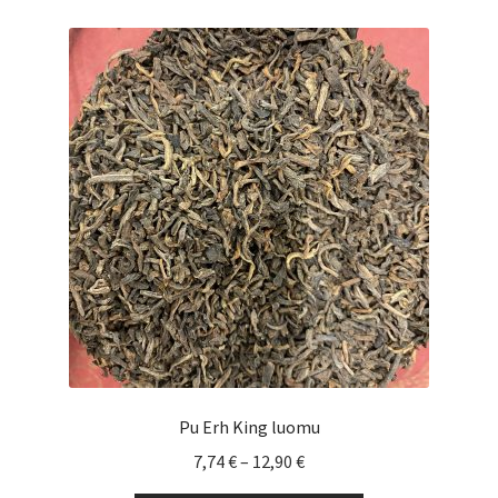
muunnelma.
Voit
tehdä
valinnat
tuotteen
sivulla.
Pu Erh King luomu
Hintaluokka:
7,74
€
–
12,90
€
7,74 €