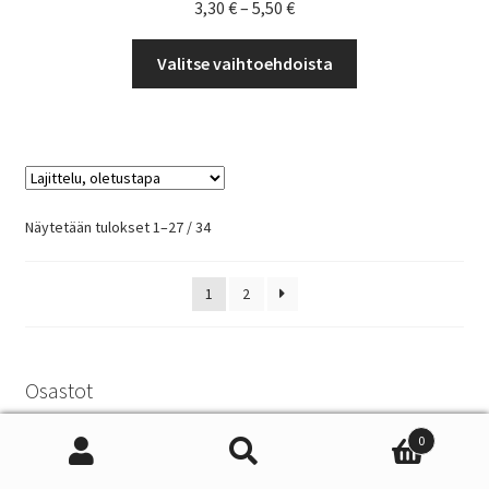
Hintaluokka:
3,30
€
–
5,50
€
3,30 €
Tällä
-
Valitse vaihtoehdoista
tuotteella
5,50 €
on
useampi
muunnelma.
Voit
tehdä
Näytetään tulokset 1–27 / 34
valinnat
tuotteen
1
2
sivulla.
Osastot
0
Ale
(3)
Etsi:
Haku