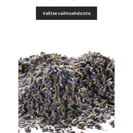
5,56 €
Tällä
-
Valitse vaihtoehdoista
tuotteella
60,00 €
on
useampi
muunnelma.
Voit
tehdä
valinnat
tuotteen
sivulla.