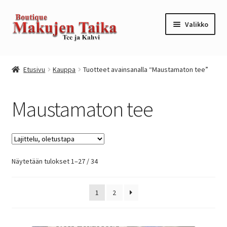
Siirry
Siirry
Valikko
navigointiin
sisältöön
Etusivu
Etusivu
Kauppa
Tuotteet avainsanalla “Maustamaton tee”
Kanta-asiakkuusohjelma / loyalty program
Maustamaton tee
Kassa
Kauppa
Näytetään tulokset 1–27 / 34
Oma tili
Ostoskori
1
2
Tilaus- ja sopimusehdot