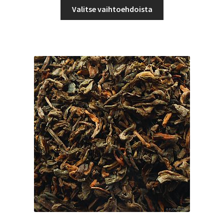
Tällä
-
Valitse vaihtoehdoista
tuotteella
12,90 €
on
useampi
muunnelma.
Voit
tehdä
valinnat
tuotteen
sivulla.