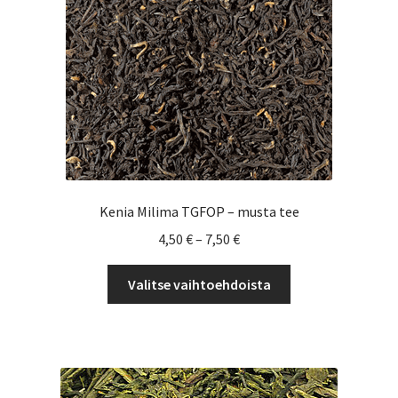
tehdä
valinnat
tuotteen
sivulla.
Kenia Milima TGFOP – musta tee
Hintaluokka:
4,50
€
–
7,50
€
4,50 €
Tällä
-
Valitse vaihtoehdoista
tuotteella
7,50 €
on
useampi
muunnelma.
Voit