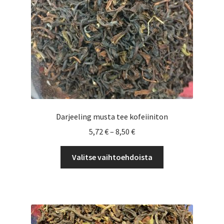
Darjeeling musta tee kofeiiniton
Hintaluokka:
5,72
€
–
8,50
€
5,72 €
Tällä
-
Valitse vaihtoehdoista
tuotteella
8,50 €
on
useampi
muunnelma.
Voit