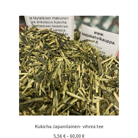
useampi
muunnelma.
Voit
tehdä
valinnat
tuotteen
sivulla.
Kukicha Japanilainen- vihreä tee
Hintaluokka:
5,56
€
–
60,00
€