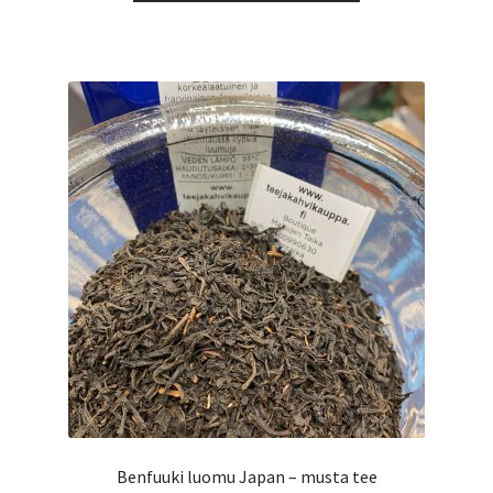
60,00 €
on
useampi
muunnelma.
Voit
tehdä
valinnat
tuotteen
sivulla.
Benfuuki luomu Japan – musta tee