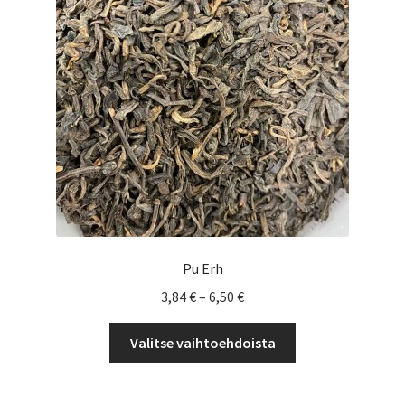
valinnat
tuotteen
sivulla.
Pu Erh
Hintaluokka:
3,84
€
–
6,50
€
3,84 €
Tällä
-
Valitse vaihtoehdoista
tuotteella
6,50 €
on
useampi