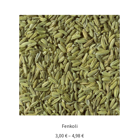
useampi
muunnelma.
Voit
tehdä
valinnat
tuotteen
sivulla.
Fenkoli
Hintaluokka:
3,00
€
–
4,98
€