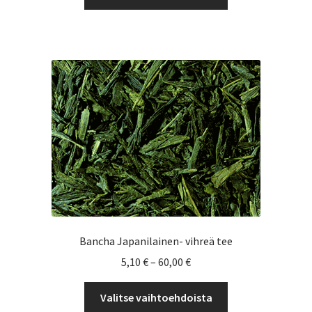
tuotteella
8,50 €
on
useampi
muunnelma.
Voit
tehdä
valinnat
tuotteen
sivulla.
Bancha Japanilainen- vihreä tee
Hintaluokka:
5,10
€
–
60,00
€
5,10 €
Tällä
-
Valitse vaihtoehdoista
tuotteella