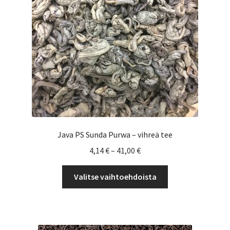
sivulla.
Java PS Sunda Purwa – vihreä tee
Hintaluokka:
4,14
€
–
41,00
€
4,14 €
Tällä
-
Valitse vaihtoehdoista
tuotteella
41,00 €
on
useampi
muunnelma.