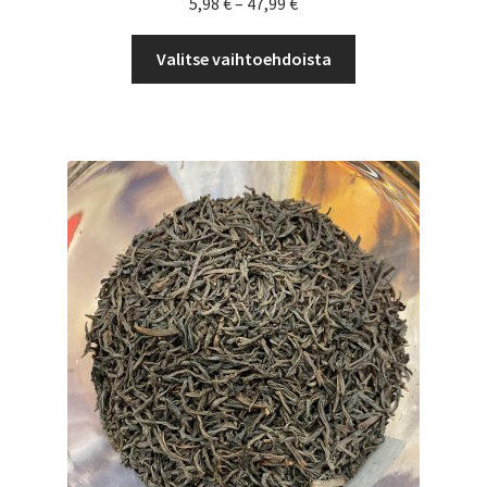
Hintaluokka:
5,98
€
–
47,99
€
5,98 €
Tällä
-
Valitse vaihtoehdoista
tuotteella
47,99 €
on
useampi
muunnelma.
Voit
tehdä
valinnat
tuotteen
sivulla.