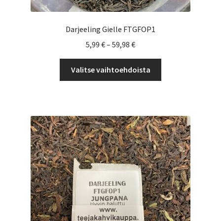
Darjeeling Gielle FTGFOP1
Hintaluokka:
5,99
€
–
59,98
€
5,99 €
Tällä
-
Valitse vaihtoehdoista
tuotteella
59,98 €
on
useampi
muunnelma.
Voit
tehdä
valinnat
tuotteen
sivulla.