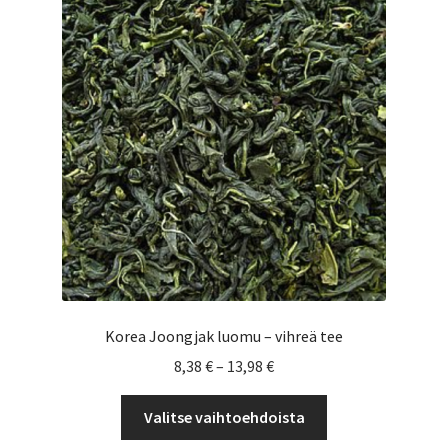
tehdä
valinnat
tuotteen
sivulla.
Korea Joongjak luomu – vihreä tee
Hintaluokka:
8,38
€
–
13,98
€
8,38 €
Tällä
-
Valitse vaihtoehdoista
tuotteella
13,98 €