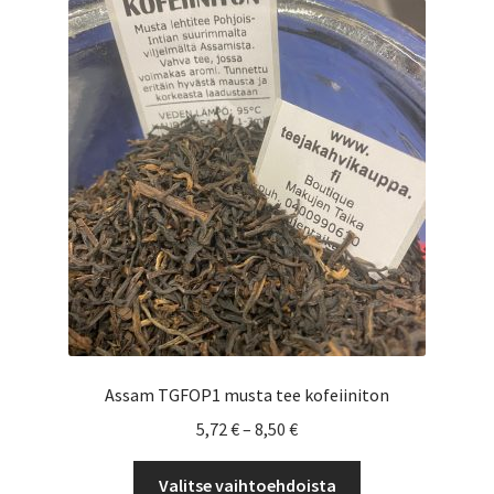
Yrityksille
Assam TGFOP1 musta tee kofeiiniton
Hintaluokka:
5,72
€
–
8,50
€
5,72 €
Tällä
-
Valitse vaihtoehdoista