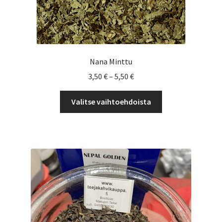
Nana Minttu
Hintaluokka:
3,50
€
–
5,50
€
3,50 €
Tällä
-
Valitse vaihtoehdoista
tuotteella
5,50 €
on
useampi
muunnelma.
Voit
tehdä
valinnat
tuotteen
sivulla.