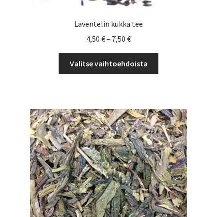
Laventelin kukka tee
Hintaluokka:
4,50
€
–
7,50
€
4,50 €
Tällä
-
Valitse vaihtoehdoista
tuotteella
7,50 €
on
useampi
muunnelma.
Voit
tehdä
valinnat
tuotteen
sivulla.