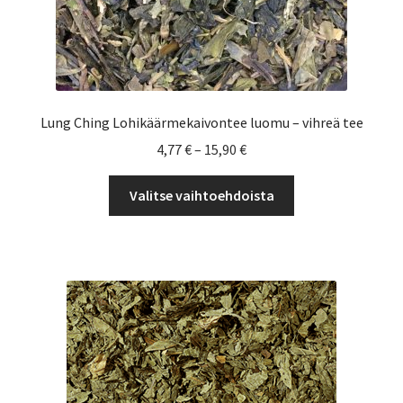
Lung Ching Lohikäärmekaivontee luomu – vihreä tee
Hintaluokka:
4,77
€
–
15,90
€
4,77 €
Tällä
-
Valitse vaihtoehdoista
tuotteella
15,90 €
on
useampi
muunnelma.
Voit
tehdä
valinnat
tuotteen
sivulla.