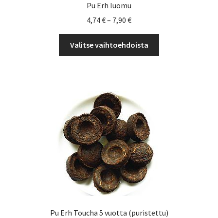
Pu Erh luomu
Hintaluokka:
4,74
€
–
7,90
€
4,74 €
Tällä
-
Valitse vaihtoehdoista
tuotteella
7,90 €
on
useampi
muunnelma.
Voit
tehdä
valinnat
tuotteen
sivulla.
Pu Erh Toucha 5 vuotta (puristettu)