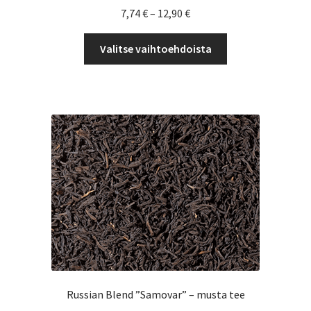
Hintaluokka:
7,74
€
–
12,90
€
7,74 €
Tällä
-
Valitse vaihtoehdoista
tuotteella
12,90 €
on
useampi
muunnelma.
Voit
tehdä
valinnat
tuotteen
sivulla.
Russian Blend ”Samovar” – musta tee