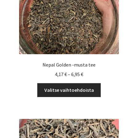
Nepal Golden -musta tee
Hintaluokka:
4,17
€
–
6,95
€
4,17 €
Tällä
-
Valitse vaihtoehdoista
tuotteella
6,95 €
on
useampi
muunnelma.
Voit
tehdä