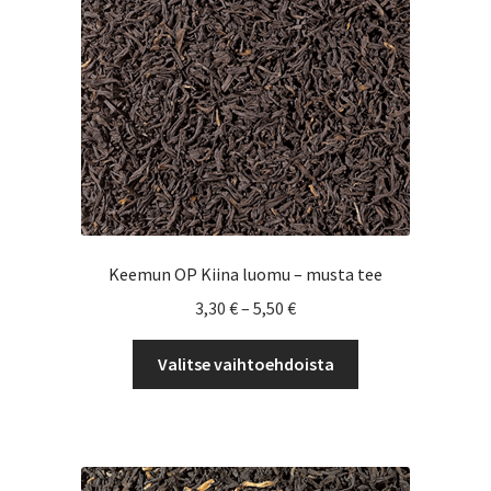
Voit
tehdä
valinnat
tuotteen
sivulla.
Keemun OP Kiina luomu – musta tee
Hintaluokka:
3,30
€
–
5,50
€
3,30 €
Tällä
-
Valitse vaihtoehdoista
tuotteella
5,50 €
on
useampi
muunnelma.
Voit