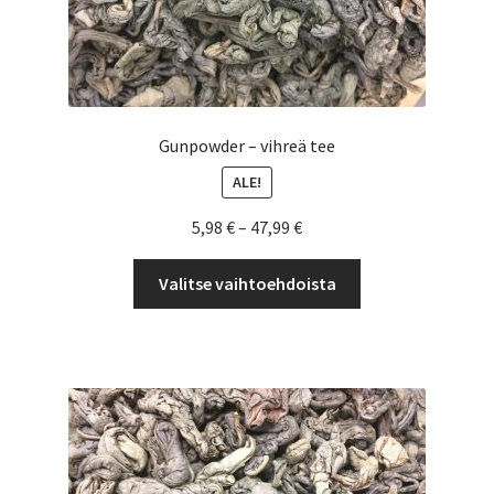
Gunpowder – vihreä tee
ALE!
Hintaluokka:
5,98
€
–
47,99
€
5,98 €
Tällä
-
Valitse vaihtoehdoista
tuotteella
47,99 €
on
useampi
muunnelma.
Voit
tehdä
valinnat
tuotteen