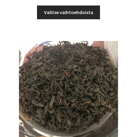
3,00 €
Tällä
-
Valitse vaihtoehdoista
tuotteella
4,98 €
on
useampi
muunnelma.
Voit
tehdä
valinnat
tuotteen
sivulla.