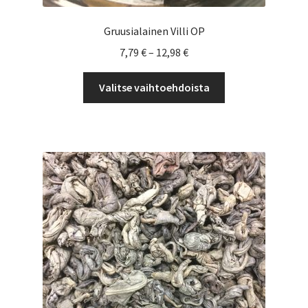
Gruusialainen Villi OP
Hintaluokka:
7,79
€
–
12,98
€
7,79 €
Tällä
-
Valitse vaihtoehdoista
tuotteella
12,98 €
on
useampi
muunnelma.
Voit
tehdä
valinnat
tuotteen
sivulla.