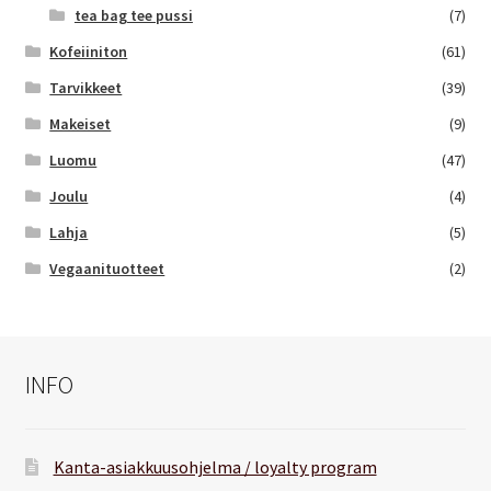
tea bag tee pussi
(7)
Kofeiiniton
(61)
Tarvikkeet
(39)
Makeiset
(9)
Luomu
(47)
Joulu
(4)
Lahja
(5)
Vegaanituotteet
(2)
INFO
Kanta-asiakkuusohjelma / loyalty program