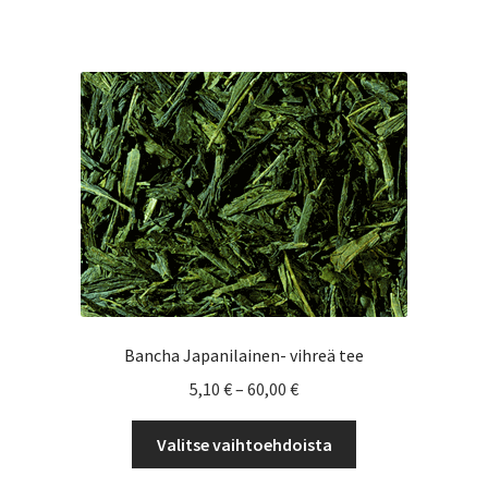
on
useampi
muunnelma.
Voit
tehdä
valinnat
tuotteen
sivulla.
Bancha Japanilainen- vihreä tee
Hintaluokka:
5,10
€
–
60,00
€
5,10 €
Tällä
-
Valitse vaihtoehdoista
tuotteella
60,00 €
on