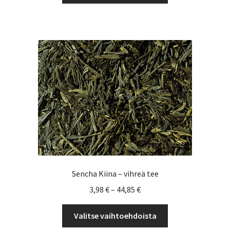
7,90 €
on
useampi
muunnelma.
Voit
tehdä
valinnat
tuotteen
sivulla.
Sencha Kiina – vihreä tee
Hintaluokka:
3,98
€
–
44,85
€
3,98 €
Tällä
-
Valitse vaihtoehdoista
tuotteella
44,85 €