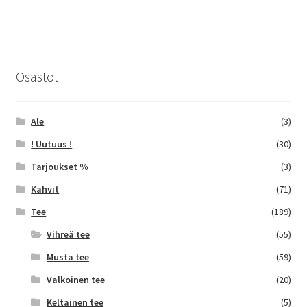
useampi
muunnelma.
Voit
tehdä
Osastot
valinnat
tuotteen
sivulla.
Ale
(3)
! Uutuus !
(30)
Tarjoukset %
(3)
Kahvit
(71)
Tee
(189)
Vihreä tee
(55)
Musta tee
(59)
Valkoinen tee
(20)
Keltainen tee
(5)