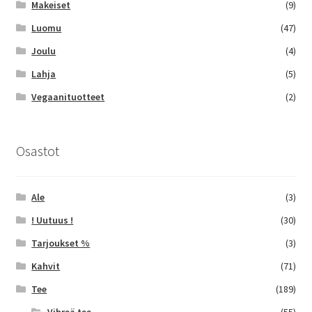
Makeiset
(9)
Luomu
(47)
Joulu
(4)
Lahja
(5)
Vegaanituotteet
(2)
Osastot
Ale
(3)
! Uutuus !
(30)
Tarjoukset %
(3)
Kahvit
(71)
Tee
(189)
Vihreä tee
(55)