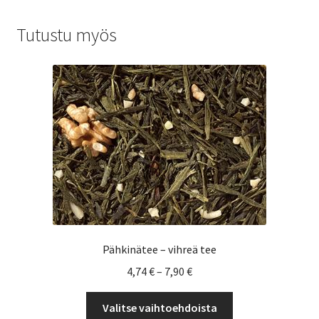
Tutustu myös
Pähkinätee – vihreä tee
Hintaluokka:
4,74
€
–
7,90
€
4,74 €
Tällä
-
Valitse vaihtoehdoista
tuotteella