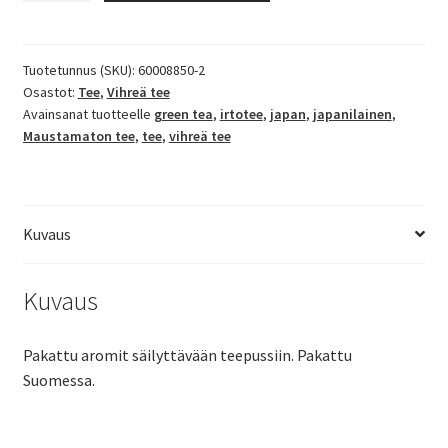
vihreä
tee
määrä
Tuotetunnus (SKU):
60008850-2
Osastot:
Tee
,
Vihreä tee
Avainsanat tuotteelle
green tea
,
irtotee
,
japan
,
japanilainen
,
Maustamaton tee
,
tee
,
vihreä tee
Kuvaus
Kuvaus
Pakattu aromit säilyttävään teepussiin. Pakattu
Suomessa.