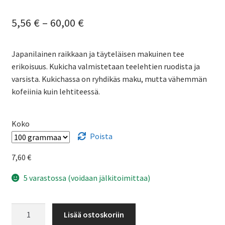
Hintaluokka:
5,56
€
–
60,00
€
5,56 €
Japanilainen raikkaan ja täyteläisen makuinen tee
-
erikoisuus. Kukicha valmistetaan teelehtien ruodista ja
60,00 €
varsista. Kukichassa on ryhdikäs maku, mutta vähemmän
kofeiinia kuin lehtiteessä.
Koko
Poista
7,60
€
5 varastossa (voidaan jälkitoimittaa)
Kukicha
Lisää ostoskoriin
Japanilainen-