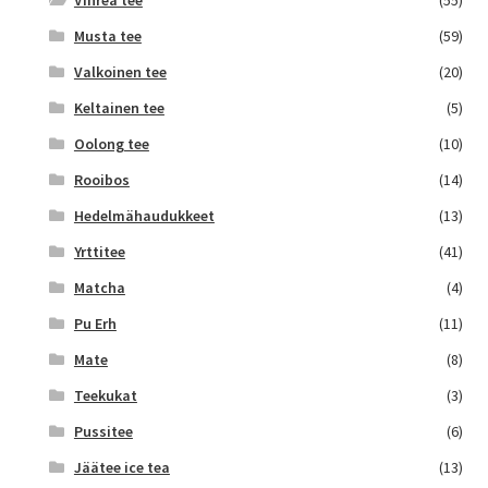
Musta tee
(59)
Valkoinen tee
(20)
Keltainen tee
(5)
Oolong tee
(10)
Rooibos
(14)
Hedelmähaudukkeet
(13)
Yrttitee
(41)
Matcha
(4)
Pu Erh
(11)
Mate
(8)
Teekukat
(3)
Pussitee
(6)
Jäätee ice tea
(13)