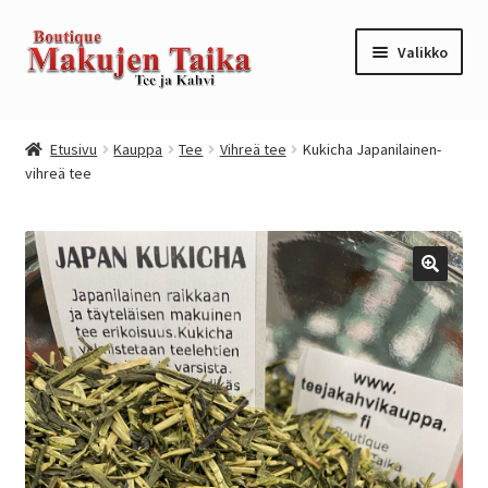
Siirry
Siirry
Valikko
navigointiin
sisältöön
Etusivu
Etusivu
Kauppa
Tee
Vihreä tee
Kukicha Japanilainen-
vihreä tee
Kanta-asiakkuusohjelma / loyalty program
Kassa
Kauppa
Oma tili
Ostoskori
Tilaus- ja sopimusehdot