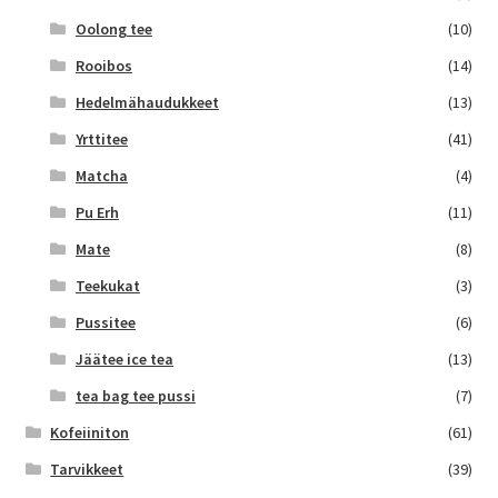
Oolong tee
(10)
Rooibos
(14)
Hedelmähaudukkeet
(13)
Yrttitee
(41)
Matcha
(4)
Pu Erh
(11)
Mate
(8)
Teekukat
(3)
Pussitee
(6)
Jäätee ice tea
(13)
tea bag tee pussi
(7)
Kofeiiniton
(61)
Tarvikkeet
(39)