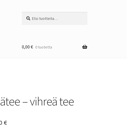
Etsi:
Haku
0,00
€
0 tuotetta
ätee – vihreä tee
Hintaluokka:
90
€