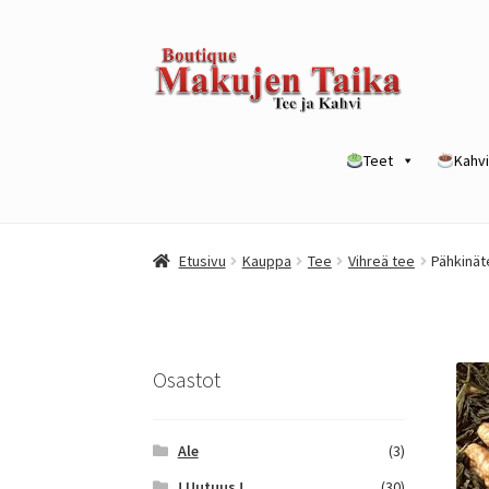
Siirry
Siirry
navigointiin
sisältöön
Teet
Kahvi
Etusivu
Kanta-asiakkuusohjelma / loyalty p
Etusivu
Kauppa
Tee
Vihreä tee
Pähkinät
Yrityksille
Osastot
Ale
(3)
! Uutuus !
(30)