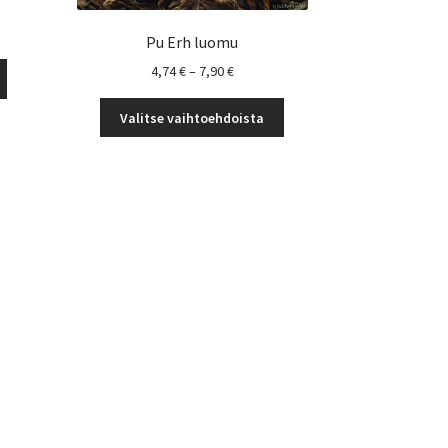
okka:
Pu Erh luomu
Tällä
Hintaluokka:
4,74
€
–
7,90
€
tuotteella
4,74 €
Tällä
on
-
Valitse vaihtoehdoista
tuotteella
useampi
7,90 €
on
muunnelma.
useampi
Voit
muunnelma.
tehdä
Voit
valinnat
tehdä
tuotteen
valinnat
sivulla.
tuotteen
sivulla.