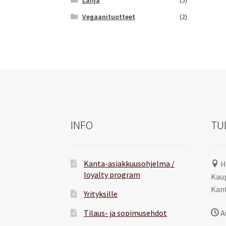
Vegaanituotteet
(2)
INFO
TU
Kanta-asiakkuusohjelma /
H
loyalty program
Kaup
Kant
Yrityksille
Tilaus- ja sopimusehdot
A