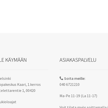
LE KÄYMÄÄN
ASIAKASPALVELU
elsinki
Soita meille:
pakeskus Kaari, 1.kerros
040 6721210
elettarentie 1, 00420
Ma-Pe 11-19 (La 11-17)
ukioloajat
Voit tilata myös soittamalla 