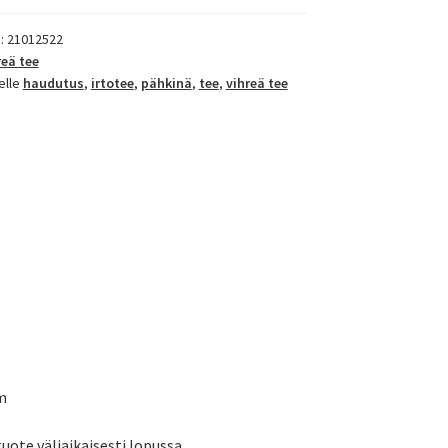
):
21012522
reä tee
elle
haudutus
,
irtotee
,
pähkinä
,
tee
,
vihreä tee
 m
tuote väliaikaisesti lopussa.