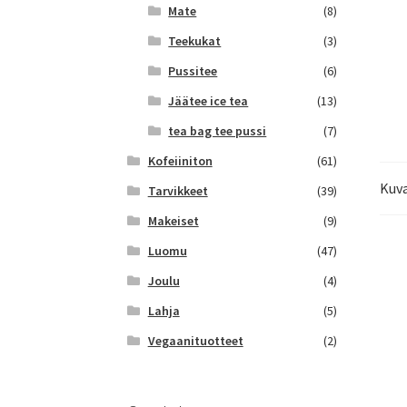
Mate
(8)
Teekukat
(3)
Pussitee
(6)
Jäätee ice tea
(13)
tea bag tee pussi
(7)
Kofeiiniton
(61)
Kuv
Tarvikkeet
(39)
Makeiset
(9)
Luomu
(47)
Joulu
(4)
Lahja
(5)
Vegaanituotteet
(2)