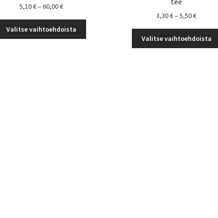
tee
Hintaluokka:
5,10
€
–
60,00
€
Hintalu
3,30
€
–
5,50
€
5,10 €
Tällä
3,30 €
-
Valitse vaihtoehdoista
tuotteella
-
60,00 €
Valitse vaihtoehdoista
on
5,50 €
useampi
muunnelma.
Voit
tehdä
valinnat
tuotteen
sivulla.