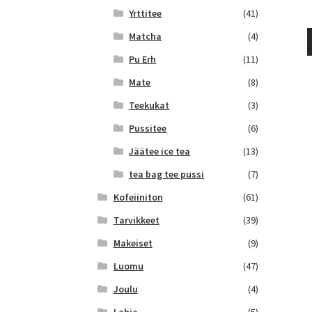
Yrttitee
(41)
Matcha
(4)
Pu Erh
(11)
Mate
(8)
Teekukat
(3)
Pussitee
(6)
Jäätee ice tea
(13)
tea bag tee pussi
(7)
Kofeiiniton
(61)
Tarvikkeet
(39)
Makeiset
(9)
Luomu
(47)
Joulu
(4)
Lahja
(5)