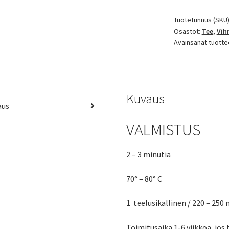
tee
määrä
Tuotetunnus (SKU
Osastot:
Tee
,
Vih
Avainsanat tuotte
Kuvaus
aus
VALMISTUS
2 – 3 minutia
70° – 80° C
1 teelusikallinen / 220 – 250
Toimitusaika 1-6 viikkoa, jos 