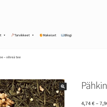
t
Tarvikkeet
Makeiset
Blogi
rogram
Kassa
Kauppa
Oma tili
Ostoskori
Tilaus- ja sopimusehdot
ee – vihreä tee
Pähkin
4,74
€
–
7,