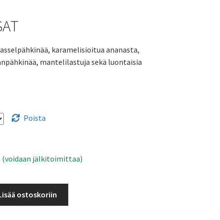
4,74 €
SAT
-
7,90 €
hasselpähkinää, karamelisioitua ananasta,
npähkinää, mantelilastuja sekä luontaisia
Poista
 (voidaan jälkitoimittaa)
Lisää ostoskoriin