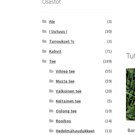
Osastot
Ale
(3)
! Uutuus !
(30)
Tarjoukset %
(3)
Kahvit
(71)
Tu
Tee
(189)
Vihreä tee
(55)
Musta tee
(59)
Valkoinen tee
(20)
Keltainen tee
(5)
Oolong tee
(10)
Rooibos
(14)
Ban
Hedelmähaudukkeet
(13)