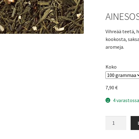
AINESO
Vihreää teetä, 
kookosta, saksa
aromeja.
Koko
7,90
€
4 varastossa
Pähkinätee
-
vihreä