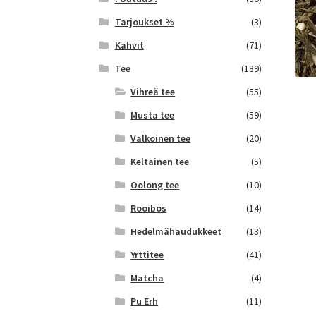
Tarjoukset %
(3)
Kahvit
(71)
Tee
(189)
Vihreä tee
(55)
Musta tee
(59)
Valkoinen tee
(20)
Keltainen tee
(5)
Oolong tee
(10)
Rooibos
(14)
Hedelmähaudukkeet
(13)
Yrttitee
(41)
Matcha
(4)
Pu Erh
(11)