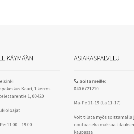
Voit
tehdä
valinnat
tuotteen
sivulla.
LE KÄYMÄÄN
ASIAKASPALVELU
elsinki
Soita meille:
pakeskus Kaari, 1.kerros
040 6721210
elettarentie 1, 00420
Ma-Pe 11-19 (La 11-17)
ukioloajat
Voit tilata myös soittamalla 
Pe: 11.00 – 19.00
noutaa sekä maksaa tilaukse
kaupassa