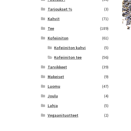
Tarjoukset %
(3)
Kahvit
(71)
Tee
(189)
Kofeiiniton
(61)
Kofeiiniton kahvi
(5)
Kofeiiniton tee
(56)
Tarvikkeet
(39)
Makeiset
(9)
Luomu
(47)
Joulu
(4)
Lahja
(5)
Vegaanituotteet
(2)