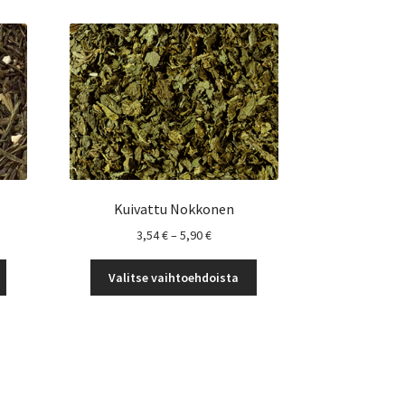
Kuivattu Nokkonen
okka:
Hintaluokka:
3,54
€
–
5,90
€
3,54 €
Tällä
Tällä
-
Valitse vaihtoehdoista
tuotteella
tuotteella
5,90 €
on
on
useampi
useampi
muunnelma.
muunnelma.
Voit
Voit
tehdä
tehdä