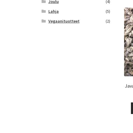
Joulu
(4)
Lahja
(5)
Vegaanituotteet
(2)
Jav