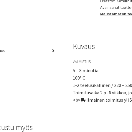
Osastot:
Kofeiini
Avainsanat tuotte
Maustamaton te
Kuvaus
aus
VALMISTUS
5 – 8 minutia
100° C
1-2 teelusikallinen / 220 – 25
Toimitusaika 2 p.-6 viikkoa, jo
<b>
Ilmainen toimitus yli 
tustu myös