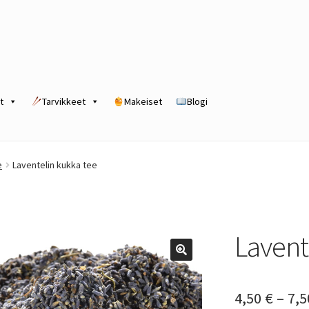
t
Tarvikkeet
Makeiset
Blogi
rogram
Kassa
Kauppa
Oma tili
Ostoskori
Tilaus- ja sopimusehdot
e
Laventelin kukka tee
Lavent
4,50
€
–
7,