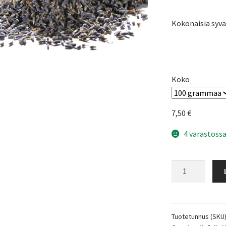
Kokonaisia syvä
Koko
7,50
€
4 varastoss
Laventelin
kukka
tee
määrä
Tuotetunnus (SKU