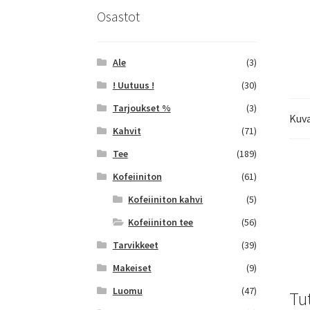
Osastot
Ale
(3)
! Uutuus !
(30)
Tarjoukset %
(3)
Kuv
Kahvit
(71)
Tee
(189)
Kofeiiniton
(61)
Kofeiiniton kahvi
(5)
Kofeiiniton tee
(56)
Tarvikkeet
(39)
Makeiset
(9)
Luomu
(47)
Tu