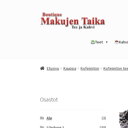
Siirry
Siirry
navigointiin
sisältöön
Teet
Kahvi
Etusivu
Kanta-asiakkuusohjelma / loyalty p
Etusivu
Kauppa
Kofeiiniton
Kofeiiniton te
Yrityksille
Osastot
Ale
(3)
! Uutuus !
(30)