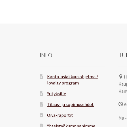
INFO
TU
Kanta-asiakkuusohjelma /
H
loyalty program
Kaup
Kant
Yrityksille
Tilaus- ja sopimusehdot
A
Oiva-raportit
Ma -
Yhteistyökumppanimme