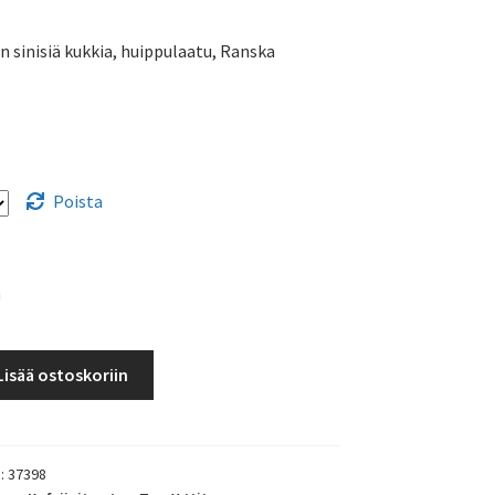
4,50 €
n sinisiä kukkia, huippulaatu, Ranska
-
7,50 €
Poista
a
Lisää ostoskoriin
):
37398