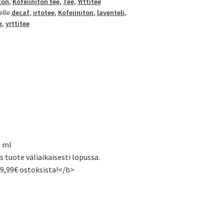
ton
,
Kofeiiniton tee
,
Tee
,
Yrttitee
elle
decaf
,
irtotee
,
Kofeiiniton
,
laventeli
,
e
,
yrttitee
0 ml
s tuote väliaikaisesti lopussa.
59,99€ ostoksista!</b>