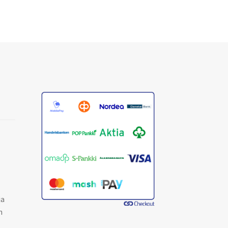
valinnat
valinnat
tuotteen
tuotteen
sivulla.
sivulla.
ja
n