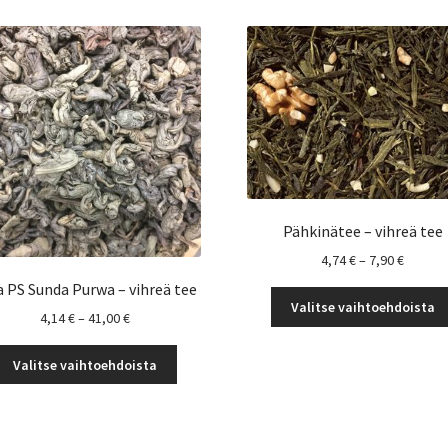
Pähkinätee – vihreä tee
Hintalu
4,74
€
–
7,90
€
4,74 €
a PS Sunda Purwa – vihreä tee
-
Valitse vaihtoehdoista
Hintaluokka:
4,14
€
–
41,00
€
7,90 €
4,14 €
Tällä
-
Valitse vaihtoehdoista
tuotteella
41,00 €
on
useampi
muunnelma.