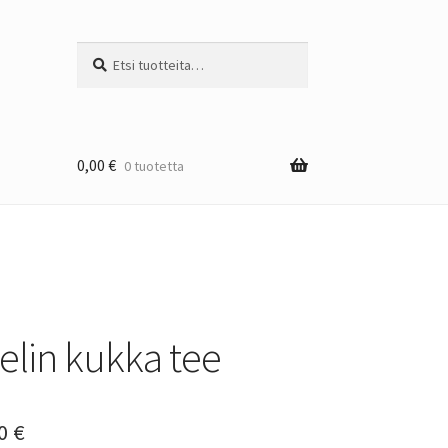
Etsi:
Haku
0,00
€
0 tuotetta
elin kukka tee
Hintaluokka:
50
€