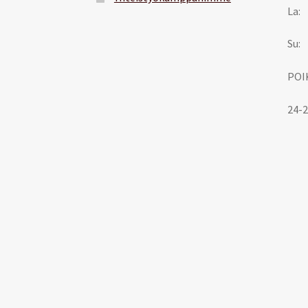
La:
Su:
POI
24-2