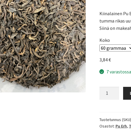
Kiinalainen Pu 
tumma rikas uu
Siinä on makeah
Koko
3,84
€
7 varastossa
Pu
Erh
määrä
Tuotetunnus (SKU
Osastot:
Pu Erh
,
T