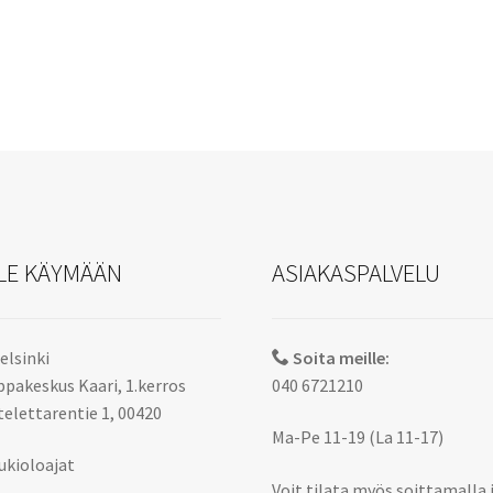
LE KÄYMÄÄN
ASIAKASPALVELU
elsinki
Soita meille:
pakeskus Kaari, 1.kerros
040 6721210
elettarentie 1, 00420
Ma-Pe 11-19 (La 11-17)
ukioloajat
Voit tilata myös soittamalla 