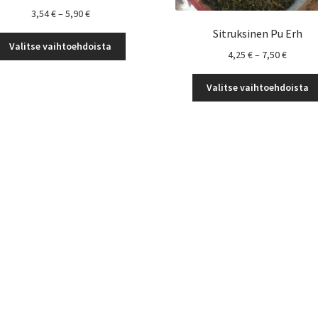
Hintaluokka:
3,54
€
–
5,90
€
3,54 €
Sitruksinen Pu Erh
Tällä
-
Valitse vaihtoehdoista
Hintalu
4,25
€
–
7,50
€
tuotteella
5,90 €
4,25 €
on
-
useampi
Valitse vaihtoehdoista
7,50 €
muunnelma.
Voit
tehdä
valinnat
tuotteen
sivulla.