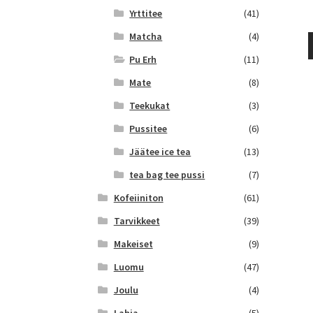
Yrttitee
(41)
Matcha
(4)
Pu Erh
(11)
Mate
(8)
Teekukat
(3)
Pussitee
(6)
Jäätee ice tea
(13)
tea bag tee pussi
(7)
Kofeiiniton
(61)
Tarvikkeet
(39)
Makeiset
(9)
Luomu
(47)
Joulu
(4)
Lahja
(5)