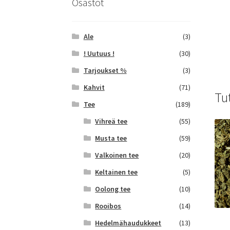
Osastot
Ale
(3)
! Uutuus !
(30)
Tarjoukset %
(3)
Kahvit
(71)
Tu
Tee
(189)
Vihreä tee
(55)
Musta tee
(59)
Valkoinen tee
(20)
Keltainen tee
(5)
Oolong tee
(10)
Rooibos
(14)
Hedelmähaudukkeet
(13)