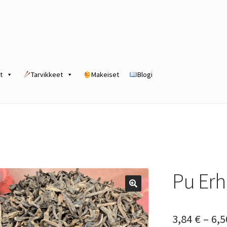
t
Tarvikkeet
Makeiset
Blogi
rogram
Kassa
Kauppa
Oma tili
Ostoskori
Tilaus- ja sopimusehdot
Pu Erh
3,84
€
–
6,