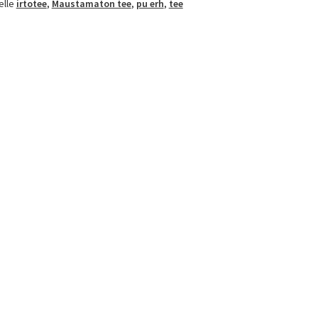
elle
irtotee
,
Maustamaton tee
,
pu erh
,
tee