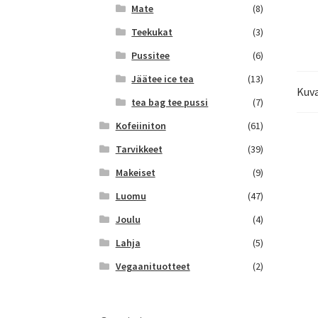
Mate
(8)
Teekukat
(3)
Pussitee
(6)
Jäätee ice tea
(13)
Kuv
tea bag tee pussi
(7)
Kofeiiniton
(61)
Tarvikkeet
(39)
Makeiset
(9)
Luomu
(47)
Joulu
(4)
Lahja
(5)
Vegaanituotteet
(2)