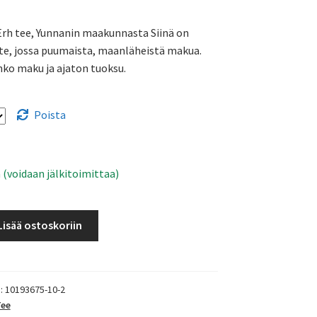
3,84 €
Erh tee, Yunnanin maakunnasta Siinä on
-
te, jossa puumaista, maanläheistä makua.
6,50 €
ko maku ja ajaton tuoksu.
Poista
 (voidaan jälkitoimittaa)
Lisää ostoskoriin
):
10193675-10-2
ee