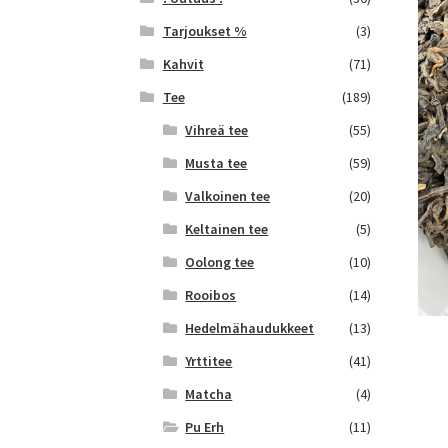
Tarjoukset %
(3)
Kahvit
(71)
Tee
(189)
Vihreä tee
(55)
Musta tee
(59)
Valkoinen tee
(20)
Keltainen tee
(5)
Oolong tee
(10)
Rooibos
(14)
Hedelmähaudukkeet
(13)
Yrttitee
(41)
Matcha
(4)
Pu Erh
(11)