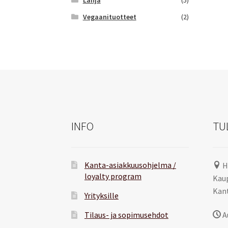
Vegaanituotteet
(2)
INFO
TU
Kanta-asiakkuusohjelma /
H
loyalty program
Kaup
Kant
Yrityksille
Tilaus- ja sopimusehdot
A