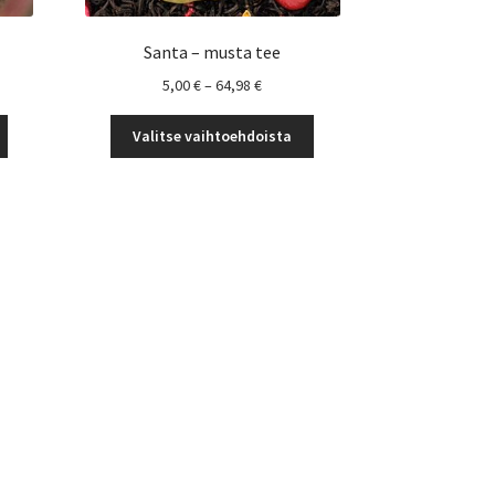
Santa – musta tee
okka:
Hintaluokka:
5,00
€
–
64,98
€
5,00 €
Tällä
Tällä
-
Valitse vaihtoehdoista
tuotteella
tuotteella
64,98 €
on
on
useampi
useampi
muunnelma.
muunnelma.
Voit
Voit
tehdä
tehdä
valinnat
valinnat
tuotteen
tuotteen
sivulla.
sivulla.