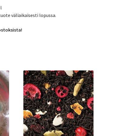
l
tuote väliaikaisesti lopussa.
ostoksista!