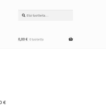
Etsi:
Haku
0,00
€
0 tuotetta
Hintaluokka:
50
€