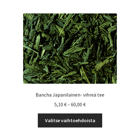
useampi
muunnelma.
Voit
tehdä
valinnat
tuotteen
sivulla.
Bancha Japanilainen- vihreä tee
Hintaluokka:
5,10
€
–
60,00
€
5,10 €
Tällä
-
Valitse vaihtoehdoista
tuotteella
60,00 €
on