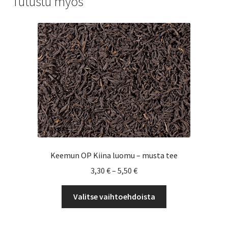
Tutustu myös
Keemun OP Kiina luomu – musta tee
Hintaluokka:
3,30
€
–
5,50
€
3,30 €
Tällä
-
Valitse vaihtoehdoista
tuotteella
5,50 €
on