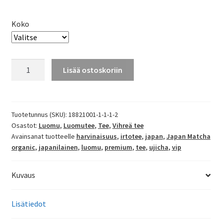
Koko
Matcha
Lisää ostoskoriin
luomu
premium
Ujicha
määrä
Tuotetunnus (SKU):
18821001-1-1-1-2
Osastot:
Luomu
,
Luomutee
,
Tee
,
Vihreä tee
Avainsanat tuotteelle
harvinaisuus
,
irtotee
,
japan
,
Japan Matcha
organic
,
japanilainen
,
luomu
,
premium
,
tee
,
ujicha
,
vip
Kuvaus
Lisätiedot