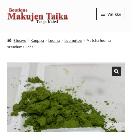
Siirry
Siirry
Valikko
navigointiin
sisältöön
Etusivu
Etusivu
Kauppa
Luomu
Luomutee
Matcha luomu
premium Ujicha
Kanta-asiakkuusohjelma / loyalty program
Kassa
Kauppa
Oma tili
Ostoskori
Tilaus- ja sopimusehdot