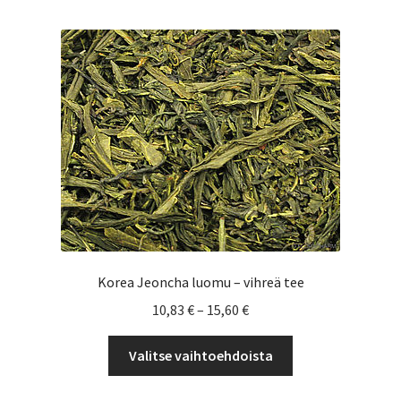
useampi
muunnelma.
Voit
tehdä
valinnat
tuotteen
sivulla.
Korea Jeoncha luomu – vihreä tee
Hintaluokka:
10,83
€
–
15,60
€
10,83 €
Tällä
-
Valitse vaihtoehdoista
tuotteella
15,60 €
on