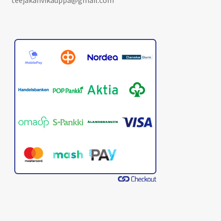
teejakahvikauppa@gmail.com