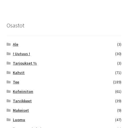
useampi
muunnelma.
Voit
tehdä
Osastot
valinnat
tuotteen
sivulla.
Ale
(3)
! Uutuus !
(30)
Tarjoukset %
(3)
Kahvit
(71)
Tee
(189)
Kofeiiniton
(61)
Tarvikkeet
(39)
Makeiset
(9)
Luomu
(47)