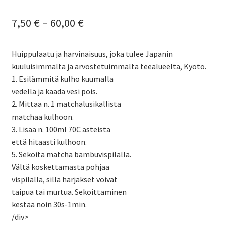
Hintaluokka:
7,50
€
–
60,00
€
7,50 €
Huippulaatu ja harvinaisuus, joka tulee Japanin
-
kuuluisimmalta ja arvostetuimmalta teealueelta, Kyoto.
60,00 €
1. Esilämmitä kulho kuumalla
vedellä ja kaada vesi pois.
2. Mittaa n. 1 matchalusikallista
matchaa kulhoon.
3. Lisää n. 100ml 70C asteista
että hitaasti kulhoon.
5. Sekoita matcha bambuvispilällä.
Vältä koskettamasta pohjaa
vispilällä, sillä harjakset voivat
taipua tai murtua. Sekoittaminen
kestää noin 30s-1min.
/div>