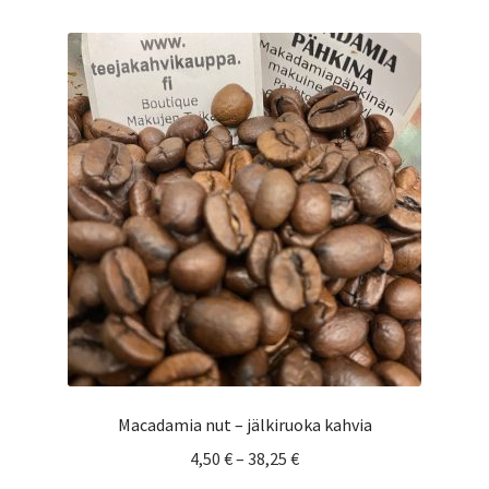
muunnelma.
Voit
tehdä
valinnat
tuotteen
sivulla.
Macadamia nut – jälkiruoka kahvia
Hintaluokka:
4,50
€
–
38,25
€
4,50 €