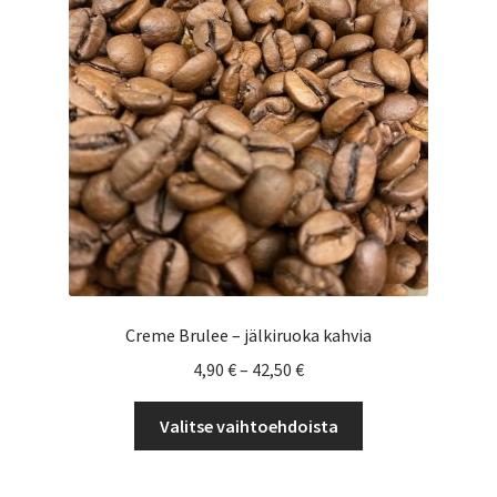
valinnat
tuotteen
sivulla.
Creme Brulee – jälkiruoka kahvia
Hintaluokka:
4,90
€
–
42,50
€
4,90 €
Tällä
-
Valitse vaihtoehdoista
tuotteella
42,50 €
on
useampi