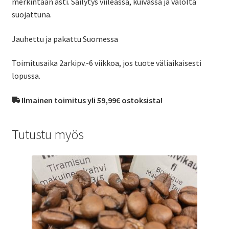
merkintään asti. Säilytys viileässä, kuivassa ja valolta
suojattuna.
Jauhettu ja pakattu Suomessa
Toimitusaika 2arkipv.-6 viikkoa, jos tuote väliaikaisesti
lopussa.
Ilmainen toimitus yli 59,99€ ostoksista!
Tutustu myös