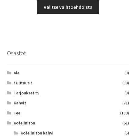
Tällä
-
Valitse vaihtoehdoista
tuotteella
38,25 €
on
useampi
muunnelma.
Voit
tehdä
Osastot
valinnat
tuotteen
sivulla.
Ale
(3)
! Uutuus !
(30)
Tarjoukset %
(3)
Kahvit
(71)
Tee
(189)
Kofeiiniton
(61)
Kofeiiniton kahvi
(5)