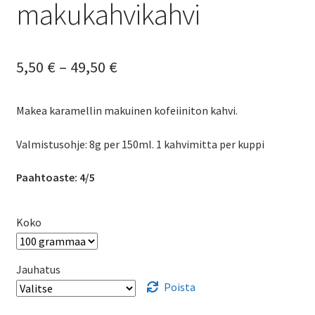
makukahvikahvi
Hintaluokka:
5,50
€
–
49,50
€
5,50 €
Makea karamellin makuinen kofeiiniton kahvi.
-
49,50 €
Valmistusohje: 8g per 150ml. 1 kahvimitta per kuppi
Paahtoaste: 4/5
Koko
Jauhatus
Poista