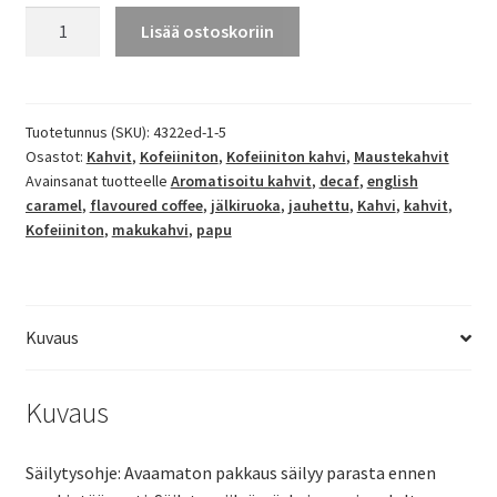
Kofeiiniton
Lisää ostoskoriin
english
caramel
-
makukahvikahvi
Tuotetunnus (SKU):
4322ed-1-5
Osastot:
Kahvit
,
Kofeiiniton
,
Kofeiiniton kahvi
,
Maustekahvit
määrä
Avainsanat tuotteelle
Aromatisoitu kahvit
,
decaf
,
english
caramel
,
flavoured coffee
,
jälkiruoka
,
jauhettu
,
Kahvi
,
kahvit
,
Kofeiiniton
,
makukahvi
,
papu
Kuvaus
Kuvaus
Säilytysohje: Avaamaton pakkaus säilyy parasta ennen