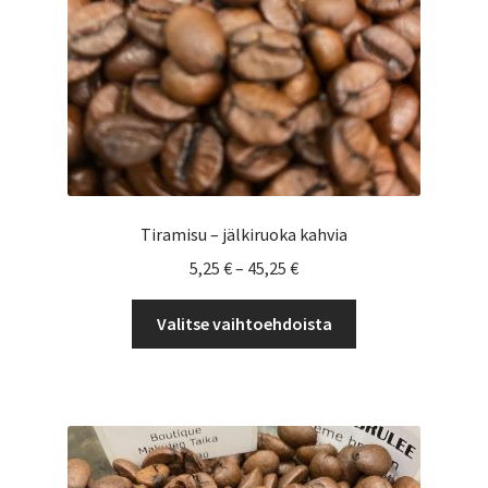
Tiramisu – jälkiruoka kahvia
Hintaluokka:
5,25
€
–
45,25
€
5,25 €
Tällä
-
Valitse vaihtoehdoista
tuotteella
45,25 €
on
useampi
muunnelma.
Voit
tehdä