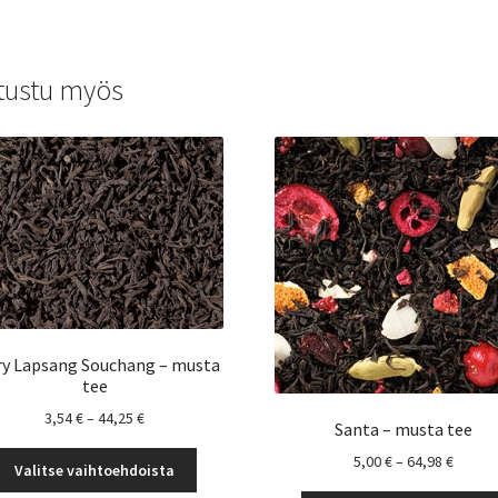
tustu myös
ry Lapsang Souchang – musta
tee
Hintaluokka:
3,54
€
–
44,25
€
Santa – musta tee
3,54 €
Tällä
Hintal
5,00
€
–
64,98
€
-
Valitse vaihtoehdoista
tuotteella
5,00 €
44,25 €