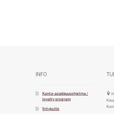
INFO
TU
Kanta-asiakkuusohjelma /
H
loyalty program
Kaup
Kant
Yrityksille