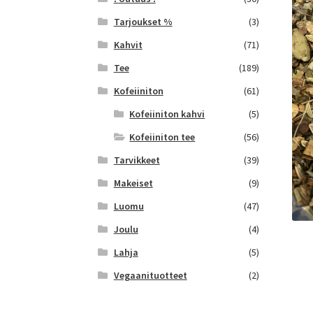
Tarjoukset %
(3)
Kahvit
(71)
Tee
(189)
Kofeiiniton
(61)
Kofeiiniton kahvi
(5)
Kofeiiniton tee
(56)
Tarvikkeet
(39)
Makeiset
(9)
Luomu
(47)
Joulu
(4)
Lahja
(5)
Vegaanituotteet
(2)