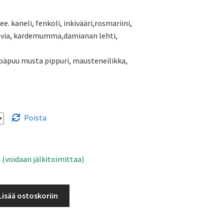
6,50 €
ee. kaneli, fenkoli, inkivääri,rosmariini,
-
lvia, kardemumma,damianan lehti,
15,99 €
päpuu musta pippuri, mausteneilikka,
Poista
 (voidaan jälkitoimittaa)
Lisää ostoskoriin