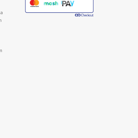
ja
n
m