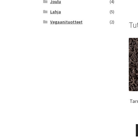
Joulu
(4)
Lahja
(5)
Vegaanituotteet
(2)
Tu
Tar