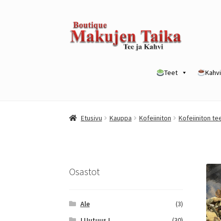
Siirry
Siirry
navigointiin
sisältöön
Teet
Kahvi
Etusivu
Kanta-asiakkuusohjelma / loyalty p
Etusivu
Kauppa
Kofeiiniton
Kofeiiniton te
Yrityksille
Osastot
Ale
(3)
! Uutuus !
(30)