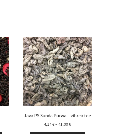
Java PS Sunda Purwa – vihreä tee
uokka:
Hintaluokka:
4,14
€
–
41,00
€
4,14 €