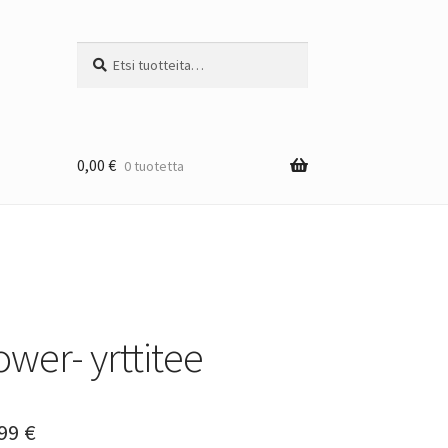
Etsi:
Haku
0,00
€
0 tuotetta
wer- yrttitee
Hintaluokka:
,99
€