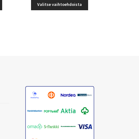
Tällä
Tällä
-
Valitse vaihtoehdoista
tuotteella
tuotteella
€
41,00 €
on
on
useampi
useampi
muunnelma.
muunnelma.
Voit
Voit
tehdä
tehdä
valinnat
valinnat
tuotteen
tuotteen
sivulla.
sivulla.