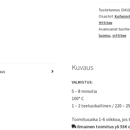
määrä
Tuotetunnus (SKU
Osastot:
Kofeiini
Yrttitee
Avainsanat tuotte
luomu
,
yrttitee
Kuvaus
aus
VALMISTUS:
5 – 8 minutia
100° C
1 – 2 teelusikallinen / 220 – 2
Toimitusaika 1-6 viikkoa, jos 
Ilmainen toimitus yli 55€ 