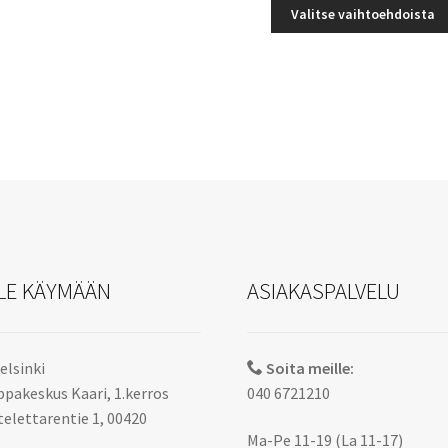
on
-
Valitse vaihtoehdoista
useampi
64,98 
muunnelma.
Voit
tehdä
valinnat
tuotteen
sivulla.
LE KÄYMÄÄN
ASIAKASPALVELU
elsinki
Soita meille:
pakeskus Kaari, 1.kerros
040 6721210
elettarentie 1, 00420
Ma-Pe 11-19 (La 11-17)