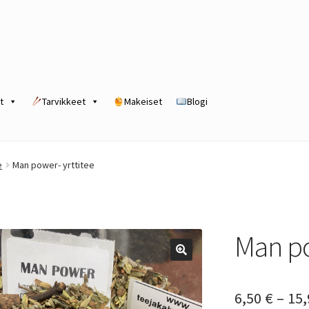
t
Tarvikkeet
Makeiset
Blogi
rogram
Kassa
Kauppa
Oma tili
Ostoskori
Tilaus- ja sopimusehdot
e
Man power- yrttitee
Man po
6,50
€
–
15