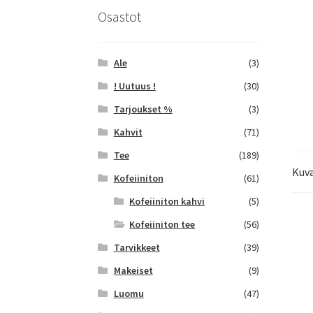
Osastot
Ale
(3)
! Uutuus !
(30)
Tarjoukset %
(3)
Kahvit
(71)
Tee
(189)
Kuv
Kofeiiniton
(61)
Kofeiiniton kahvi
(5)
Kofeiiniton tee
(56)
Tarvikkeet
(39)
Makeiset
(9)
Luomu
(47)