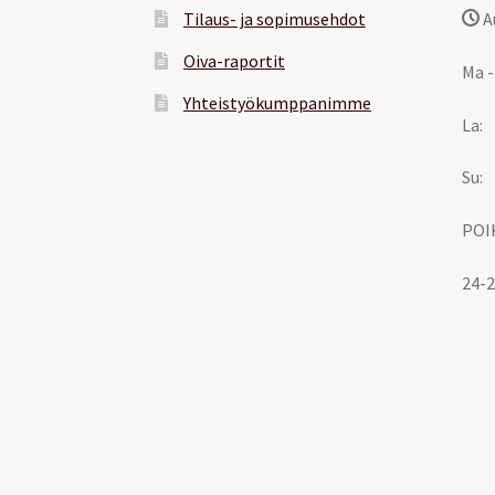
Tilaus- ja sopimusehdot
A
Oiva-raportit
Ma -
Yhteistyökumppanimme
La:
Su:
POI
24-2