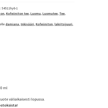
):
54511hy6-1
ton
,
Kofeiiniton tee
,
Luomu
,
Luomutee
,
Tee
,
elle
damiana
,
Inkivääri
,
Kofeiiniton
,
lakritsijuuri
,
50 ml
tuote väliaikaisesti lopussa.
ostoksista!