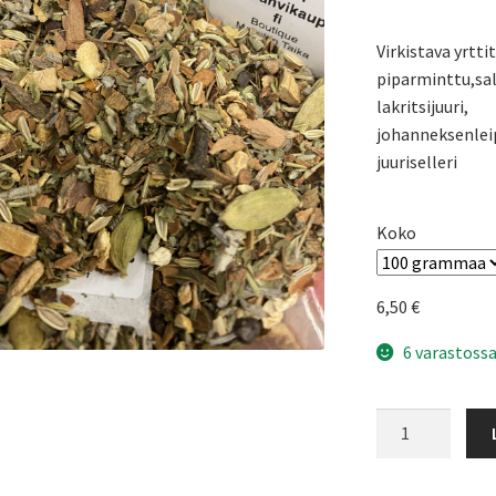
Virkistava yrttit
piparminttu,sa
lakritsijuuri,
johanneksenlei
juuriselleri
Koko
6,50
€
6 varastossa
Man
power-
yrttitee