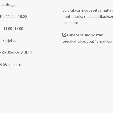
ukioloajat
Voit tilata myös soittamalla 
Pe: 11.00 – 19.00
noutaa sekä maksaa tilaukse
kaupassa
 11.00 -17.00
Lähetä sähköpostia:
 Suljettu
teejakahvikauppa@gmail.co
KKEUSAIKATAULUT
9.08 suljettu