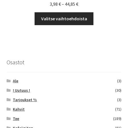
Hintaluokka:
3,98
€
–
44,85
€
3,98 €
Tällä
-
Valitse vaihtoehdoista
tuotteella
44,85 €
on
useampi
muunnelma.
Voit
tehdä
Osastot
valinnat
tuotteen
sivulla.
Ale
(3)
! Uutuus !
(30)
Tarjoukset %
(3)
Kahvit
(71)
Tee
(189)