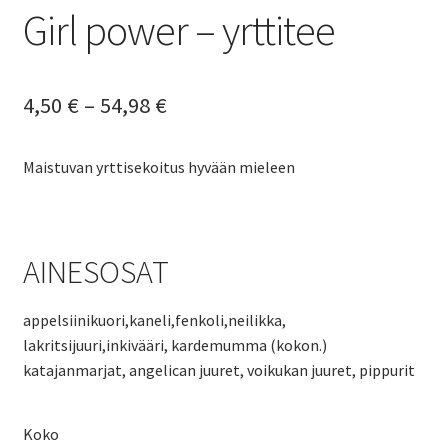
Girl power – yrttitee
Hintaluokka:
4,50
€
–
54,98
€
4,50 €
Maistuvan yrttisekoitus hyvään mieleen
-
54,98 €
AINESOSAT
appelsiinikuori,kaneli,fenkoli,neilikka,
lakritsijuuri,inkivääri, kardemumma (kokon.)
katajanmarjat, angelican juuret, voikukan juuret, pippurit
Koko