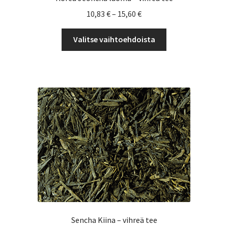
Hintaluokka:
10,83
€
–
15,60
€
10,83 €
Tällä
-
Valitse vaihtoehdoista
tuotteella
15,60 €
on
useampi
muunnelma.
Voit
tehdä
valinnat
tuotteen
sivulla.
Sencha Kiina – vihreä tee