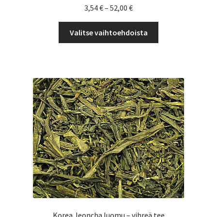
Hintaluokka:
3,54
€
–
52,00
€
3,54 €
Tällä
-
Valitse vaihtoehdoista
tuotteella
52,00 €
on
useampi
muunnelma.
Voit
tehdä
valinnat
tuotteen
sivulla.
Korea Jeoncha luomu – vihreä tee