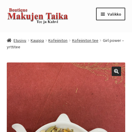
Siirry
Siirry
Valikko
navigointiin
sisältöön
Etusivu
Etusivu
Kauppa
Kofeiiniton
Kofeiiniton tee
Girl power –
yrttitee
Kanta-asiakkuusohjelma / loyalty program
Kassa
Kauppa
Oma tili
Ostoskori
Tilaus- ja sopimusehdot