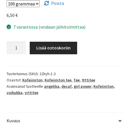
Poista
6,50
€
7 varastossa (voidaan jälkitoimittaa)
Girl
Lisää ostoskoriin
power
-
yrttitee
määrä
Tuotetunnus (SKU):
22hyh-1-2
Osastot:
Kofeiiniton
,
Kofeiiniton tee
,
Tee
,
Yrttitee
Avainsanat tuotteelle
angelika
,
decaf
,
girl power
,
Kofeiiniton
,
voikukka
,
yrttitee
Kuvaus