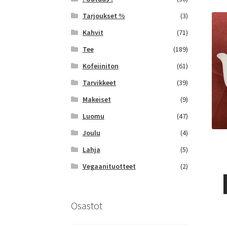
Tarjoukset %
(3)
Kahvit
(71)
Tee
(189)
Kofeiiniton
(61)
Tarvikkeet
(39)
Makeiset
(9)
Luomu
(47)
Joulu
(4)
Lahja
(5)
Vegaanituotteet
(2)
Osastot