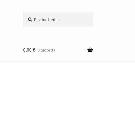
Etsi:
Haku
0,00
€
0 tuotetta