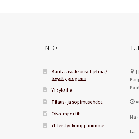
INFO
TU
Kanta-asiakkuusohjelma /
H
loyalty program
Kaup
Kant
Yrityksille
Tilaus- ja sopimusehdot
A
Oiva-raportit
Ma -
Yhteistyökumppanimme
La: