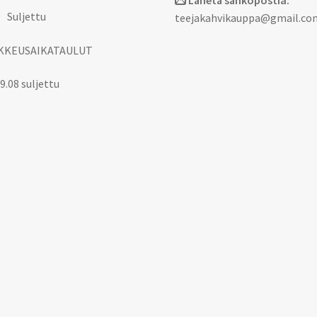
Lähetä sähköpostia:
 Suljettu
teejakahvikauppa@gmail.co
KKEUSAIKATAULUT
9.08 suljettu