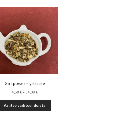
Girl power – yrttitee
Hintaluokka:
4,50
€
–
54,98
€
4,50 €
Tällä
-
Valitse vaihtoehdoista
tuotteella
54,98 €
on
useampi
muunnelma.