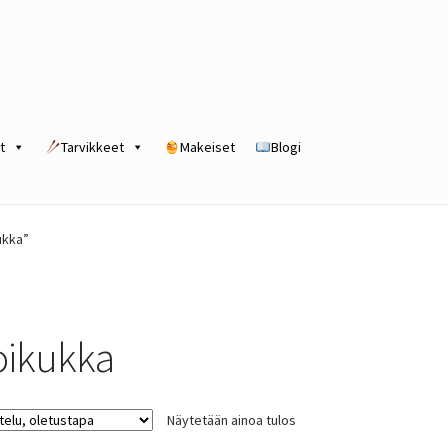
t
Tarvikkeet
Makeiset
Blogi
rogram
Kassa
Kauppa
Oma tili
Ostoskori
Tilaus- ja sopimusehdot
ukka”
oikukka
Näytetään ainoa tulos