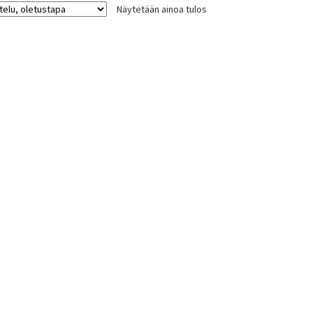
Näytetään ainoa tulos
Voit
tehdä
valinnat
tuotteen
sivulla.