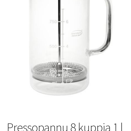
Yrityksille
Pressopannu 8 kuppia 1 l