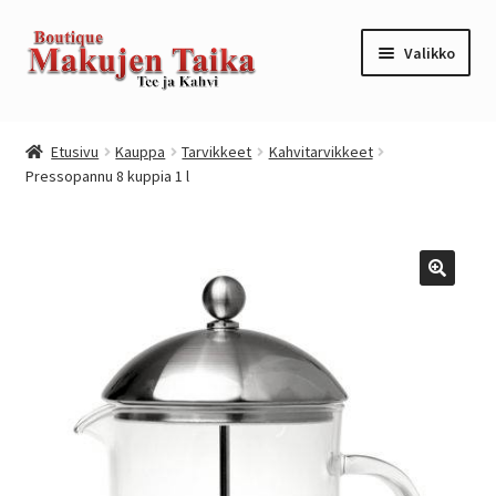
Siirry
Siirry
Valikko
navigointiin
sisältöön
Etusivu
Etusivu
Kauppa
Tarvikkeet
Kahvitarvikkeet
Pressopannu 8 kuppia 1 l
Kanta-asiakkuusohjelma / loyalty program
Kassa
Kauppa
Oma tili
Ostoskori
Tilaus- ja sopimusehdot