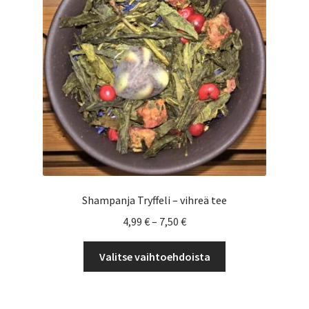
Shampanja Tryffeli – vihreä tee
Hintaluokka:
4,99
€
–
7,50
€
4,99 €
Tällä
-
Valitse vaihtoehdoista
tuotteella
7,50 €
on
useampi