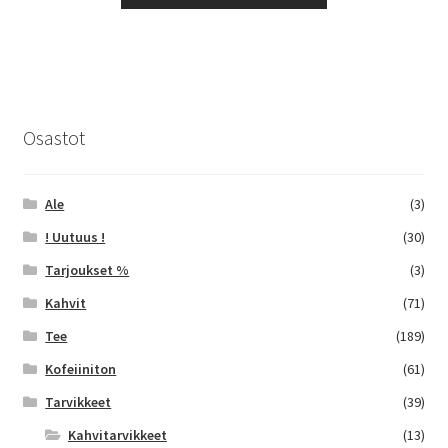
tuotteella
44,85 €
on
useampi
muunnelma.
Voit
tehdä
Osastot
valinnat
tuotteen
sivulla.
Ale
(3)
! Uutuus !
(30)
Tarjoukset %
(3)
Kahvit
(71)
Tee
(189)
Kofeiiniton
(61)
Tarvikkeet
(39)
Kahvitarvikkeet
(13)