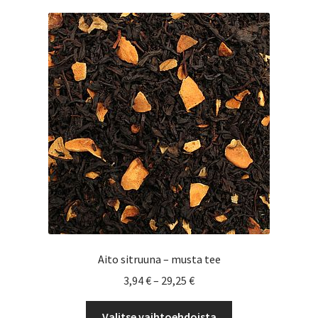
muunnelma.
Voit
tehdä
valinnat
tuotteen
sivulla.
Aito sitruuna – musta tee
Hintaluokka:
3,94
€
–
29,25
€
3,94 €
Tällä
-
Valitse vaihtoehdoista