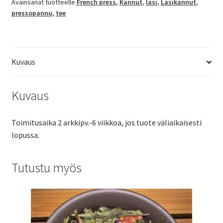
Avainsanat tuotteelle
French press
,
Kannut
,
lasi
,
Lasikannut
,
pressopannu
,
tee
Kuvaus
Kuvaus
Toimitusaika 2 arkkipv.-6 viikkoa, jos tuote väliaikaisesti
lopussa.
Tutustu myös