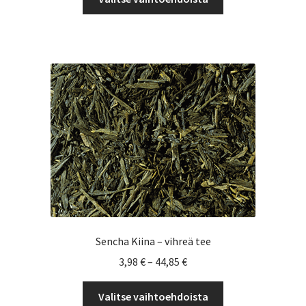
tuotteella
29,25 €
on
useampi
muunnelma.
Voit
tehdä
valinnat
tuotteen
sivulla.
Sencha Kiina – vihreä tee
Hintaluokka:
3,98
€
–
44,85
€
3,98 €
Tällä
-
Valitse vaihtoehdoista