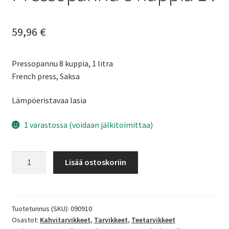
59,96
€
Pressopannu 8 kuppia, 1 litra
French press, Saksa
Lämpöeristavaa lasia
1 varastossa (voidaan jälkitoimittaa)
Pressopannu
Lisää ostoskoriin
8
kuppia
1
l
Tuotetunnus (SKU):
090910
Osastot:
Kahvitarvikkeet
,
Tarvikkeet
,
Teetarvikkeet
määrä