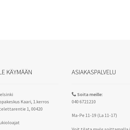
Voit
tehdä
valinnat
tuotteen
sivulla.
LE KÄYMÄÄN
ASIAKASPALVELU
elsinki
Soita meille:
pakeskus Kaari, 1.kerros
040 6721210
elettarentie 1, 00420
Ma-Pe 11-19 (La 11-17)
ukioloajat
Voit tilata myös soittamalla 