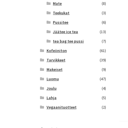
Mate
(8)
Teekukat
(3)
Pussitee
(6)
Jäätee ice tea
(13)
tea bag tee pussi
(7)
Kofeiiniton
(61)
Tarvikkeet
(39)
Makeiset
(9)
Luomu
(47)
Joulu
(4)
Lahja
(5)
Vegaanituotteet
(2)