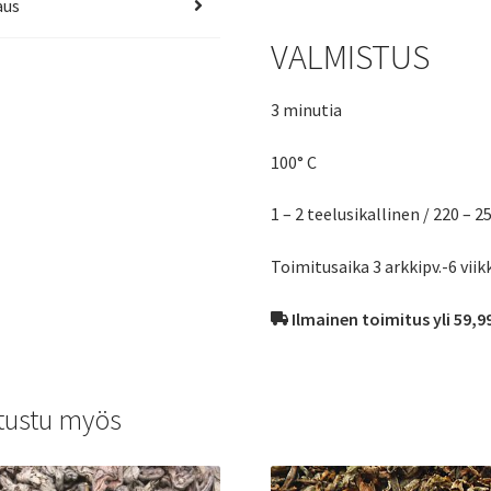
aus
VALMISTUS
3 minutia
100° C
1 – 2 teelusikallinen / 220 – 2
Toimitusaika 3 arkkipv.-6 viik
Ilmainen toimitus yli 59,9
tustu myös