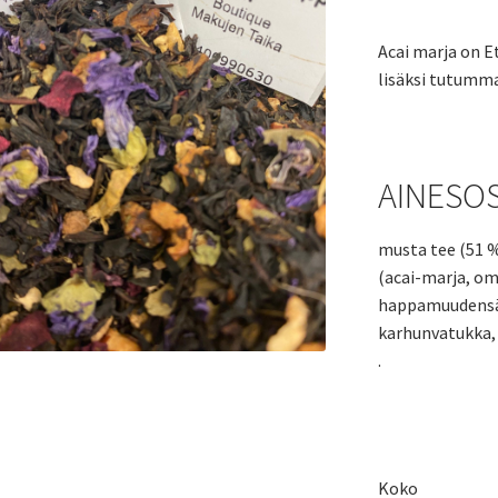
Acai marja on 
lisäksi tutumma
AINESO
musta tee (51 %
(acai-marja, om
happamuudensää
karhunvatukka,
.
Koko