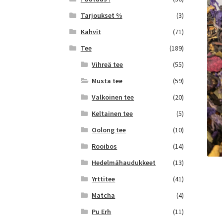
Tarjoukset %
(3)
Kahvit
(71)
Tee
(189)
Vihreä tee
(55)
Musta tee
(59)
Valkoinen tee
(20)
Keltainen tee
(5)
Oolong tee
(10)
Rooibos
(14)
Hedelmähaudukkeet
(13)
Yrttitee
(41)
Matcha
(4)
Pu Erh
(11)