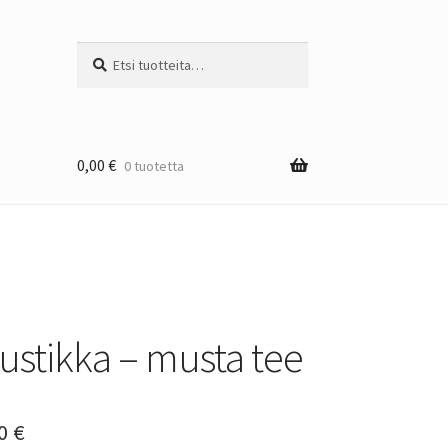
Etsi:
Haku
0,00
€
0 tuotetta
ustikka – musta tee
Hintaluokka:
50
€