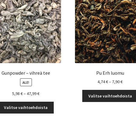
Gunpowder – vihreä tee
Pu Erh luomu
Hintalu
4,74
€
–
7,90
€
ALE!
4,74 €
Hintaluokka:
5,98
€
–
47,99
€
-
Valitse vaihtoehdoista
5,98 €
7,90 €
Tällä
-
Valitse vaihtoehdoista
tuotteella
47,99 €
on
useampi
muunnelma.