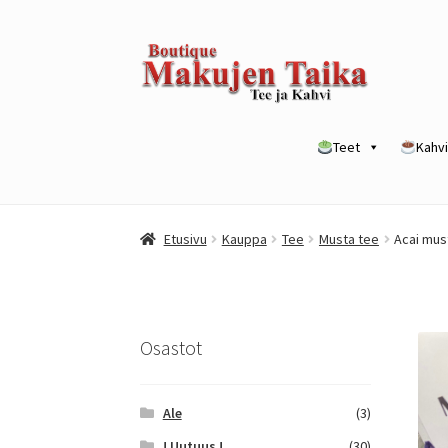
Siirry
Siirry
navigointiin
sisältöön
Teet
Kahvi
Etusivu
Kanta-asiakkuusohjelma / loyalty p
Etusivu
Kauppa
Tee
Musta tee
Acai mus
Yrityksille
Osastot
Ale
(3)
! Uutuus !
(30)