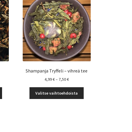
Shampanja Tryffeli – vihreä tee
okka:
Hintaluokka:
4,99
€
–
7,50
€
4,99 €
Tällä
Tällä
-
Valitse vaihtoehdoista
tuotteella
tuotteella
7,50 €
on
on
useampi
useampi
muunnelma.
muunnelma.
Voit
Voit
tehdä
tehdä