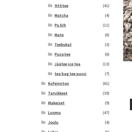
Yrttitee
(41)
Matcha
(4)
Pu Erh
(11)
Mate
(8)
Teekukat
(3)
Pussitee
(6)
Jäätee ice tea
(13)
tea bag tee pussi
(7)
Kofeiiniton
(61)
Tarvikkeet
(39)
Makeiset
(9)
Luomu
(47)
Joulu
(4)
Lahja
(5)