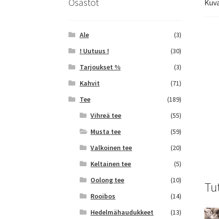
Osastot
Kuv
Ale
(3)
! Uutuus !
(30)
Tarjoukset %
(3)
Kahvit
(71)
Tee
(189)
Vihreä tee
(55)
Musta tee
(59)
Valkoinen tee
(20)
Keltainen tee
(5)
Oolong tee
(10)
Tu
Rooibos
(14)
Hedelmähaudukkeet
(13)