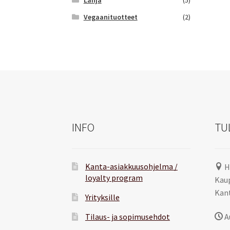
Vegaanituotteet
(2)
INFO
TU
Kanta-asiakkuusohjelma /
H
loyalty program
Kaup
Kant
Yrityksille
Tilaus- ja sopimusehdot
A