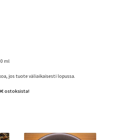
50 ml
koa, jos tuote väliaikaisesti lopussa.
9€ ostoksista!