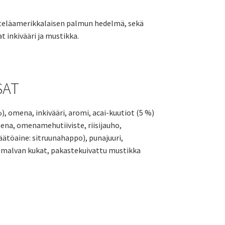
4,50 €
Eteläamerikkalaisen palmun hedelmä, sekä
-
t inkivääri ja mustikka.
7,50 €
SAT
), omena, inkivääri, aromi, acai-kuutiot (5 %)
ena, omenamehutiiviste, riisijauho,
töaine: sitruunahappo), punajuuri,
 malvan kukat, pakastekuivattu mustikka