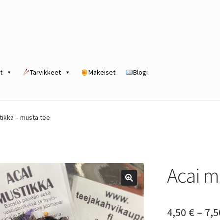
t
Tarvikkeet
Makeiset
Blogi
rogram
Kassa
Kauppa
Oma tili
Ostoskori
Tilaus- ja sopimusehdot
tikka – musta tee
Acai m
4,50
€
–
7,