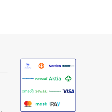
valinnat
valinnat
tuotteen
tuotteen
sivulla.
sivulla.
ja