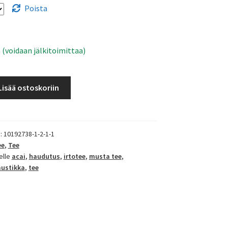
Poista
 (voidaan jälkitoimittaa)
Lisää ostoskoriin
):
10192738-1-2-1-1
ee
,
Tee
elle
acai
,
haudutus
,
irtotee
,
musta tee
,
ustikka
,
tee