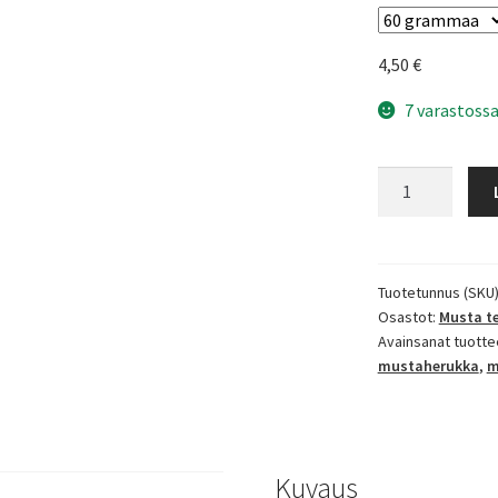
4,50
€
7 varastossa
Acai
mustikka
-
musta
tee
Tuotetunnus (SKU
Osastot:
Musta t
määrä
Avainsanat tuotte
mustaherukka
,
m
Kuvaus