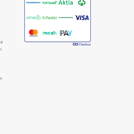
ja
n
m