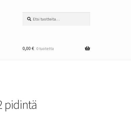
Etsi:
Haku
0,00
€
0 tuotetta
 2 pidintä