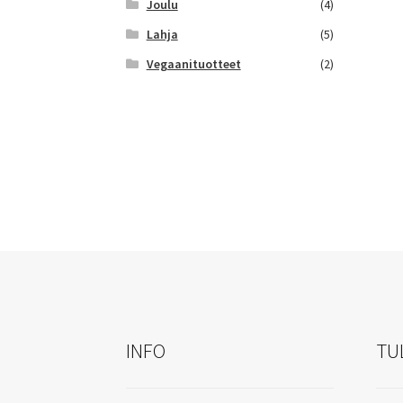
Joulu
(4)
Lahja
(5)
Vegaanituotteet
(2)
INFO
TU