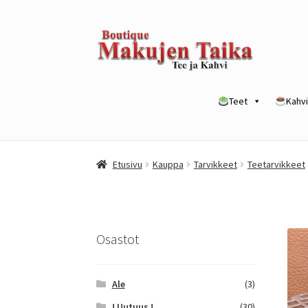
Siirry
Siirry
navigointiin
sisältöön
Teet
Kahvi
Etusivu
Kanta-asiakkuusohjelma / loyalty p
Etusivu
Kauppa
Tarvikkeet
Teetarvikkeet
Yrityksille
Osastot
Ale
(3)
! Uutuus !
(30)