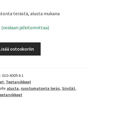
atonta terästä, alusta mukana
 (voidaan jälkitoimittaa)
Lisää ostoskoriin
):
010-400fr4-1
et
,
Teetarvikkeet
elle
alusta
,
ruostumatonta teräs
,
Siivilät
,
eetarvikkeet