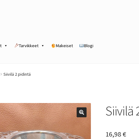
t
Tarvikkeet
Makeiset
Blogi
rogram
Kassa
Kauppa
Oma tili
Ostoskori
Tilaus- ja sopimusehdot
Siivilä 2 pidintä
Siivilä
16,98
€