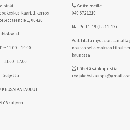
elsinki
Soita meille:
pakeskus Kaari, 1.kerros
040 6721210
elettarentie 1, 00420
Ma-Pe 11-19 (La 11-17)
ukioloajat
Voit tilata myös soittamalla 
Pe: 11.00 – 19.00
noutaa sekä maksaa tilaukse
kaupassa
 11.00 -17.00
Lähetä sähköpostia:
 Suljettu
teejakahvikauppa@gmail.co
KKEUSAIKATAULUT
9.08 suljettu