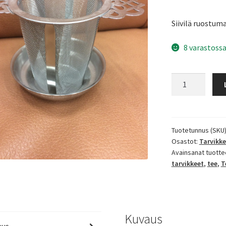
Siivilä ruostum
8 varastossa
Siivilä
2
pidintä
määrä
Tuotetunnus (SKU
Osastot:
Tarvikke
Avainsanat tuotte
tarvikkeet
,
tee
,
T
Kuvaus
aus