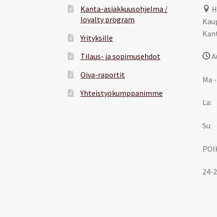
Kanta-asiakkuusohjelma /
H
loyalty program
Kaup
Kant
Yrityksille
Tilaus- ja sopimusehdot
A
Oiva-raportit
Ma -
Yhteistyökumppanimme
La:
Su:
POI
24-2