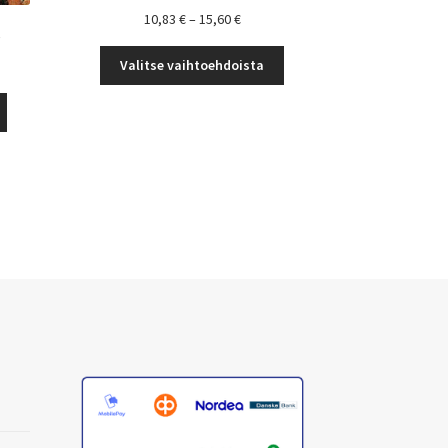
Hintaluokka:
10,83
€
–
15,60
€
e
10,83 €
Tällä
-
uokka:
Valitse vaihtoehdoista
tuotteella
15,60 €
on
Tällä
useampi
tuotteella
€
muunnelma.
on
Voit
useampi
tehdä
muunnelma.
valinnat
Voit
tuotteen
tehdä
sivulla.
valinnat
tuotteen
sivulla.