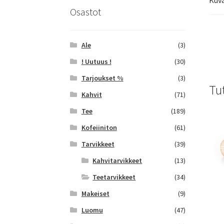
Osastot
Ale
(3)
! Uutuus !
(30)
Tarjoukset %
(3)
Tu
Kahvit
(71)
Tee
(189)
Kofeiiniton
(61)
Tarvikkeet
(39)
Kahvitarvikkeet
(13)
Teetarvikkeet
(34)
Makeiset
(9)
Luomu
(47)