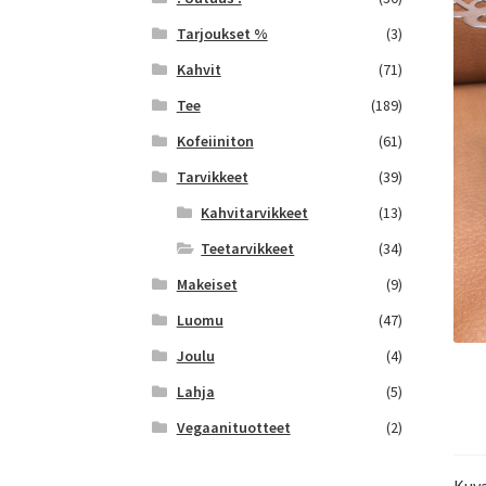
Tarjoukset %
(3)
Kahvit
(71)
Tee
(189)
Kofeiiniton
(61)
Tarvikkeet
(39)
Kahvitarvikkeet
(13)
Teetarvikkeet
(34)
Makeiset
(9)
Luomu
(47)
Joulu
(4)
Lahja
(5)
Vegaanituotteet
(2)
Kuv