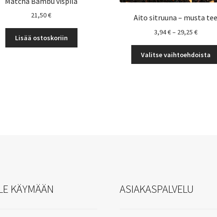
Matcha Bambu vispilä
21,50
€
Aito sitruuna – musta te
Hintal
3,94
€
–
29,25
€
Lisää ostoskoriin
3,94 €
-
Valitse vaihtoehdoista
29,25 
LE KÄYMÄÄN
ASIAKASPALVELU