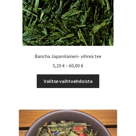
tuotteen
sivulla.
Bancha Japanilainen- vihreä tee
Hintaluokka:
5,10
€
–
60,00
€
5,10 €
Tällä
-
Valitse vaihtoehdoista
tuotteella
60,00 €
on
useampi
muunnelma.
Voit
tehdä
valinnat