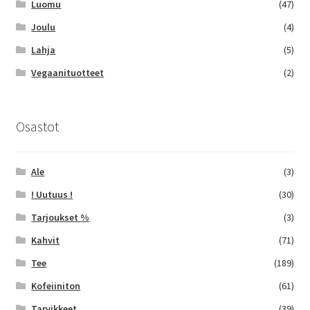
Luomu
(47)
Joulu
(4)
Lahja
(5)
Vegaanituotteet
(2)
Osastot
Ale
(3)
! Uutuus !
(30)
Tarjoukset %
(3)
Kahvit
(71)
Tee
(189)
Kofeiiniton
(61)
Tarvikkeet
(39)