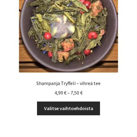
tuotteen
sivulla.
Shampanja Tryffeli – vihreä tee
Hintaluokka:
4,99
€
–
7,50
€
4,99 €
Tällä
-
Valitse vaihtoehdoista
tuotteella
7,50 €
on
useampi
muunnelma.