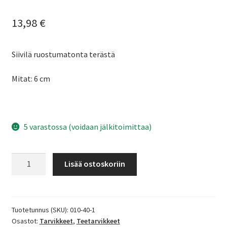
13,98
€
Siivilä ruostumatonta terästä
Mitat: 6 cm
5 varastossa (voidaan jälkitoimittaa)
Siivilä
Lisää ostoskoriin
ruostumatonta
terästä,
6
cm
Tuotetunnus (SKU):
010-40-1
Osastot:
Tarvikkeet
,
Teetarvikkeet
määrä