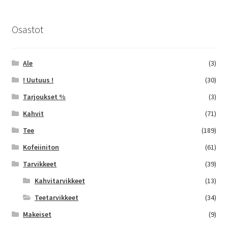
Voit
tehdä
Osastot
valinnat
tuotteen
sivulla.
Ale
(3)
! Uutuus !
(30)
Tarjoukset %
(3)
Kahvit
(71)
Tee
(189)
Kofeiiniton
(61)
Tarvikkeet
(39)
Kahvitarvikkeet
(13)
Teetarvikkeet
(34)
Makeiset
(9)