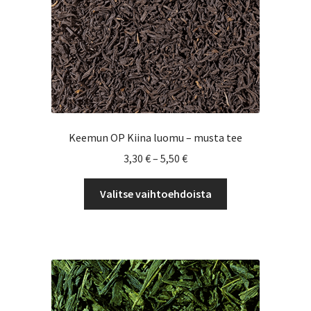
Keemun OP Kiina luomu – musta tee
Hintaluokka:
3,30
€
–
5,50
€
3,30 €
Tällä
-
Valitse vaihtoehdoista
tuotteella
5,50 €
on
useampi
muunnelma.
Voit
tehdä
valinnat