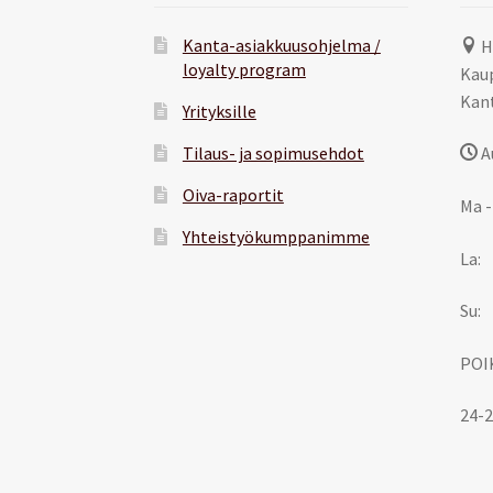
Kanta-asiakkuusohjelma /
H
loyalty program
Kaup
Kant
Yrityksille
Tilaus- ja sopimusehdot
A
Oiva-raportit
Ma -
Yhteistyökumppanimme
La:
Su:
POI
24-2