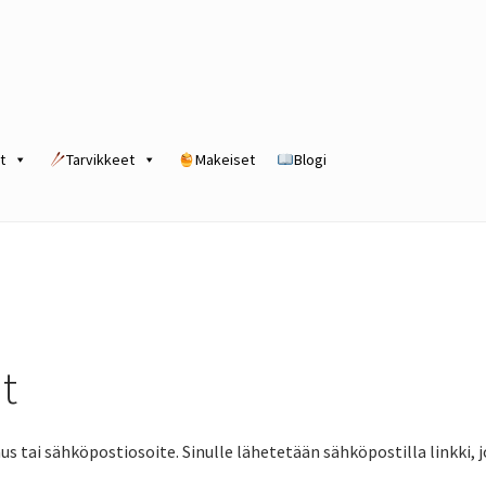
t
Tarvikkeet
Makeiset
Blogi
rogram
Kassa
Kauppa
Oma tili
Ostoskori
Tilaus- ja sopimusehdot
t
nnus tai sähköpostiosoite. Sinulle lähetetään sähköpostilla linkk