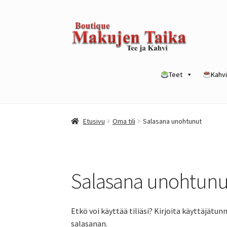
Siirry
Siirry
navigointiin
sisältöön
Teet
Kahvi
Etusivu
Kanta-asiakkuusohjelma / loyalty p
Etusivu
Oma tili
Salasana unohtunut
Yrityksille
Salasana unohtunu
Etkö voi käyttää tiliäsi? Kirjoita käyttäjätu
salasanan.