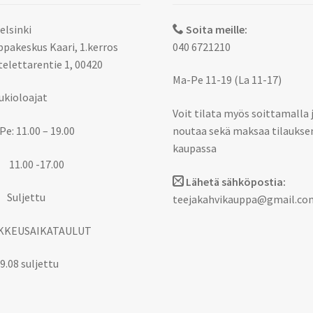
elsinki
Soita meille:
pakeskus Kaari, 1.kerros
040 6721210
elettarentie 1, 00420
Ma-Pe 11-19 (La 11-17)
ukioloajat
Voit tilata myös soittamalla 
Pe: 11.00 – 19.00
noutaa sekä maksaa tilaukse
kaupassa
 11.00 -17.00
Lähetä sähköpostia:
 Suljettu
teejakahvikauppa@gmail.co
KKEUSAIKATAULUT
9.08 suljettu