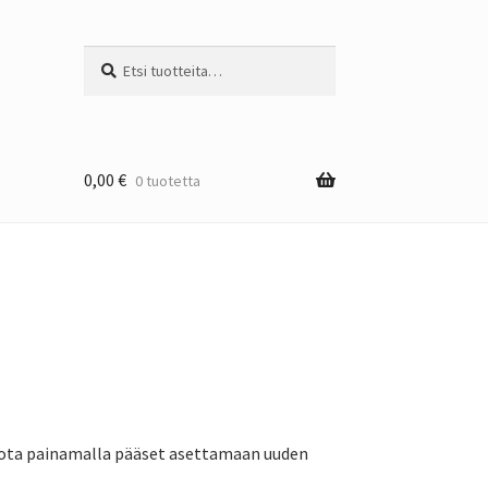
Etsi:
Haku
0,00
€
0 tuotetta
i, jota painamalla pääset asettamaan uuden