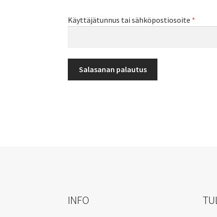
Vaadit
Käyttäjätunnus tai sähköpostiosoite
*
Salasanan palautus
INFO
TU