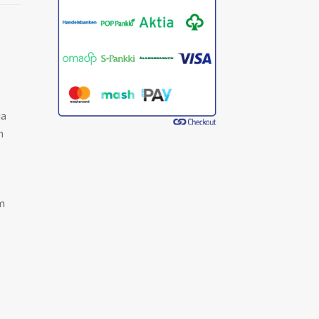
ja
n
m