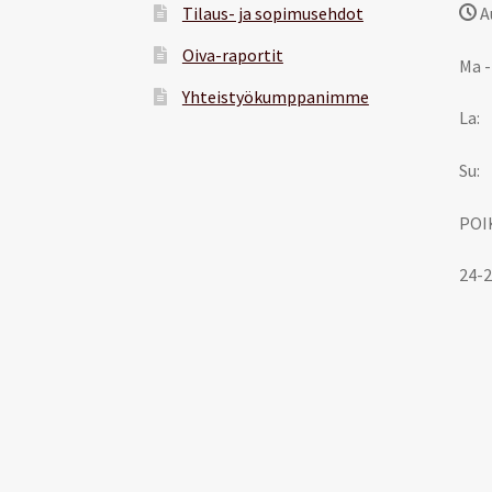
Tilaus- ja sopimusehdot
A
Oiva-raportit
Ma -
Yhteistyökumppanimme
La:
Su:
POI
24-2