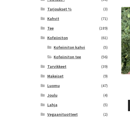
Tarjoukset %
(3)
Kahvit
(71)
Tee
(189)
Kofeiiniton
(61)
Kofeiiniton kahvi
(5)
Kofeiiniton tee
(56)
Tarvikkeet
(39)
Makeiset
(9)
Luomu
(47)
Joulu
(4)
Lahja
(5)
Vegaanituotteet
(2)