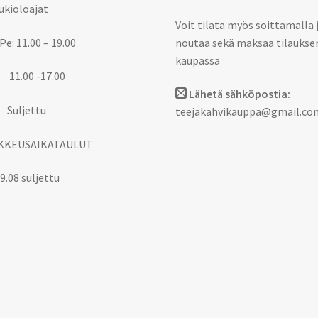
ukioloajat
Voit tilata myös soittamalla 
Pe: 11.00 – 19.00
noutaa sekä maksaa tilaukse
kaupassa
 11.00 -17.00
Lähetä sähköpostia:
 Suljettu
teejakahvikauppa@gmail.co
KKEUSAIKATAULUT
9.08 suljettu