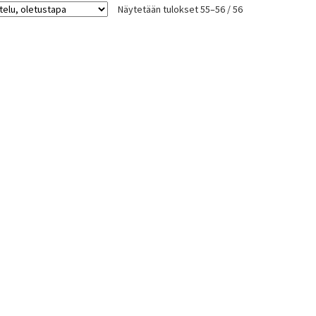
Näytetään tulokset 55–56 / 56
Voit
tehdä
valinnat
tuotteen
sivulla.