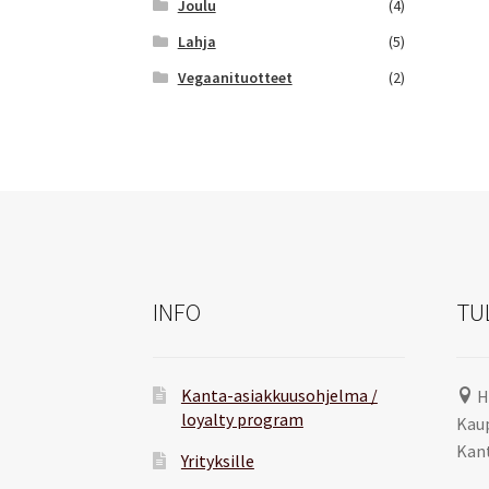
Joulu
(4)
Lahja
(5)
Vegaanituotteet
(2)
INFO
TU
Kanta-asiakkuusohjelma /
H
loyalty program
Kaup
Kant
Yrityksille