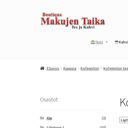
Siirry
Siirry
navigointiin
sisältöön
Teet
Kahvi
Etusivu
Kanta-asiakkuusohjelma / loyalty p
Etusivu
Kauppa
Kofeiiniton
Kofeiiniton te
Yrityksille
K
Osastot
Ale
(3)
! Uutuus !
(30)