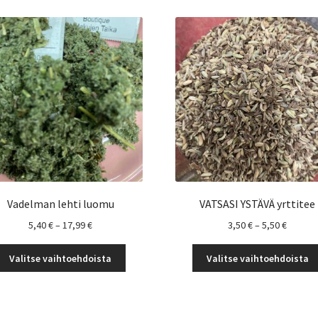
Vadelman lehti luomu
VATSASI YSTÄVÄ yrttitee
Hintaluokka:
Hintalu
5,40
€
–
17,99
€
3,50
€
–
5,50
€
5,40 €
3,50 €
Tällä
-
-
Valitse vaihtoehdoista
Valitse vaihtoehdoista
tuotteella
17,99 €
5,50 €
on
useampi
muunnelma.