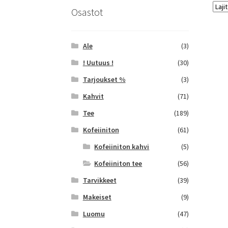
Osastot
Ale
(3)
! Uutuus !
(30)
Tarjoukset %
(3)
Kahvit
(71)
Tee
(189)
Kofeiiniton
(61)
Kofeiiniton kahvi
(5)
Kofeiiniton tee
(56)
Tarvikkeet
(39)
Makeiset
(9)
Luomu
(47)