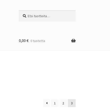
Etsi:
Haku
0,00
€
0 tuotetta
1
2
3