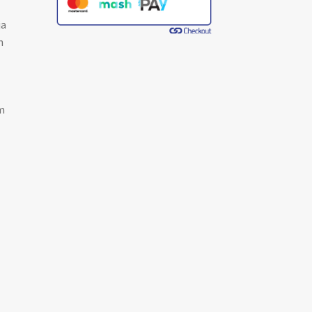
ja
n
m