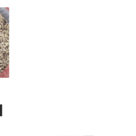
okka:
Tällä
tuotteella
on
useampi
muunnelma.