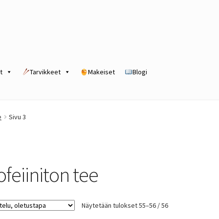
t
Tarvikkeet
Makeiset
Blogi
rogram
Kassa
Kauppa
Oma tili
Ostoskori
Tilaus- ja sopimusehdot
e
Sivu 3
ofeiiniton tee
Näytetään tulokset 55–56 / 56