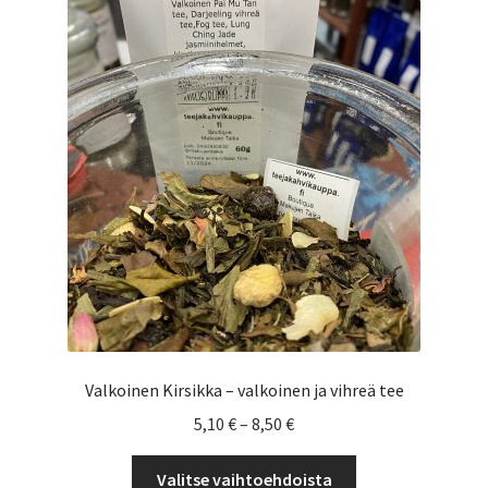
Yrityksille
Valkoinen Kirsikka – valkoinen ja vihreä tee
Hintaluokka:
5,10
€
–
8,50
€
5,10 €
Tällä
-
Valitse vaihtoehdoista