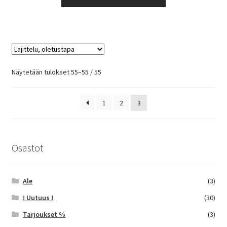
tuotteella
8,50 €
on
useampi
muunnelma.
Voit
tehdä
Näytetään tulokset 55–55 / 55
valinnat
tuotteen
1
2
3
sivulla.
Osastot
Ale
(3)
! Uutuus !
(30)
Tarjoukset %
(3)