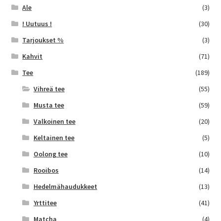
Ale
(3)
! Uutuus !
(30)
Tarjoukset %
(3)
Kahvit
(71)
Tee
(189)
Vihreä tee
(55)
Musta tee
(59)
Valkoinen tee
(20)
Keltainen tee
(5)
Oolong tee
(10)
Rooibos
(14)
Hedelmähaudukkeet
(13)
Yrttitee
(41)
Matcha
(4)