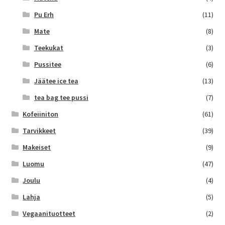
Pu Erh
(11)
Mate
(8)
Teekukat
(3)
Pussitee
(6)
Jäätee ice tea
(13)
tea bag tee pussi
(7)
Kofeiiniton
(61)
Tarvikkeet
(39)
Makeiset
(9)
Luomu
(47)
Joulu
(4)
Lahja
(5)
Vegaanituotteet
(2)