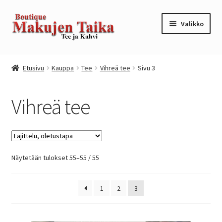
Siirry
Siirry
Valikko
navigointiin
sisältöön
Etusivu
Etusivu
Kauppa
Tee
Vihreä tee
Sivu 3
Kanta-asiakkuusohjelma / loyalty program
Vihreä tee
Kassa
Kauppa
Näytetään tulokset 55–55 / 55
Oma tili
Ostoskori
1
2
3
Tilaus- ja sopimusehdot