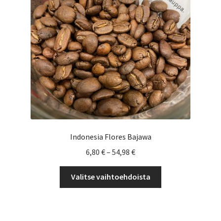
Yrityksille
Indonesia Flores Bajawa
Hintaluokka:
6,80
€
–
54,98
€
6,80 €
Tällä
-
Valitse vaihtoehdoista
tuotteella
54,98 €
on
useampi
muunnelma.