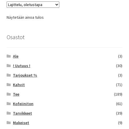
Voit
tehdä
Näytetään ainoa tulos
valinnat
tuotteen
sivulla.
Osastot
Ale
(3)
! Uutuus !
(30)
Tarjoukset %
(3)
Kahvit
(71)
Tee
(189)
Kofeiiniton
(61)
Tarvikkeet
(39)
Makeiset
(9)