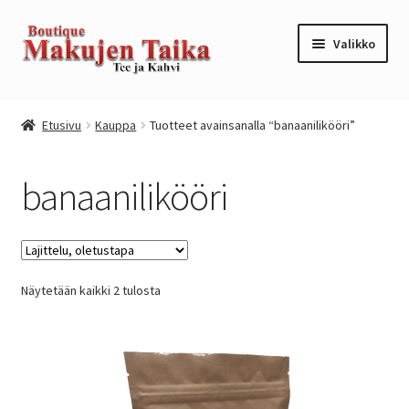
Siirry
Siirry
Valikko
navigointiin
sisältöön
Etusivu
Etusivu
Kauppa
Tuotteet avainsanalla “banaanilikööri”
Kanta-asiakkuusohjelma / loyalty program
banaanilikööri
Kassa
Kauppa
Näytetään kaikki 2 tulosta
Oma tili
Ostoskori
Tilaus- ja sopimusehdot