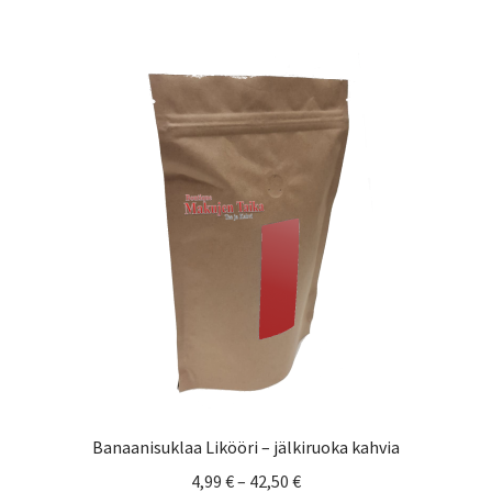
useampi
muunnelma.
Voit
tehdä
valinnat
tuotteen
sivulla.
Banaanisuklaa Likööri – jälkiruoka kahvia
Hintaluokka:
4,99
€
–
42,50
€