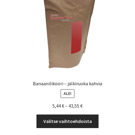
Yrityksille
Banaanilikööri – jälkiruoka kahvia
ALE!
Hintaluokka:
5,44
€
–
43,55
€
5,44 €
Tällä
-
Valitse vaihtoehdoista
tuotteella
43,55 €
on