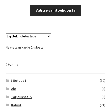
4,99 €
Tällä
-
Valitse vaihtoehdoista
tuotteella
42,50 €
on
useampi
muunnelma.
Voit
tehdä
Näytetään kaikki 2 tulosta
valinnat
tuotteen
sivulla.
Osastot
! Uutuus !
(30)
Ale
(3)
Tarjoukset %
(3)
Kahvit
(71)