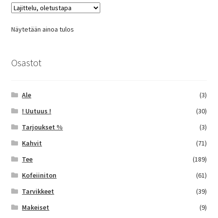
Näytetään ainoa tulos
Osastot
Ale
(3)
! Uutuus !
(30)
Tarjoukset %
(3)
Kahvit
(71)
Tee
(189)
Kofeiiniton
(61)
Tarvikkeet
(39)
Makeiset
(9)