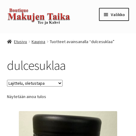
Siirry
Siirry
Valikko
navigointiin
sisältöön
Etusivu
Etusivu
Kauppa
Tuotteet avainsanalla “dulcesuklaa”
Kanta-asiakkuusohjelma / loyalty program
dulcesuklaa
Kassa
Kauppa
Näytetään ainoa tulos
Oma tili
Ostoskori
Tilaus- ja sopimusehdot